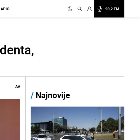
RADIO
90,2 FM
denta,
AA
/
Najnovije