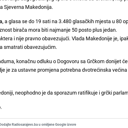
a Sjeverna Makedonija.
a,
a glasa se do 19 sati na 3.480 glasačkih mjesta u 80 op
aznost birača mora biti najmanje 50 posto plus jedan.
tera i nije pravno obavezujući. Vlada Makedonije je, ipa
ma smatrati obavezujućim.
enduma, konačnu odluku o Dogovoru sa Grčkom donijet će
je je za ustavne promjena potrebna dvotrećinska većina
doniji, neophodno je da sporazum ratifikuje i grčki parla
.
Dodajte Radiosarajevo.ba u omiljene Google izvore