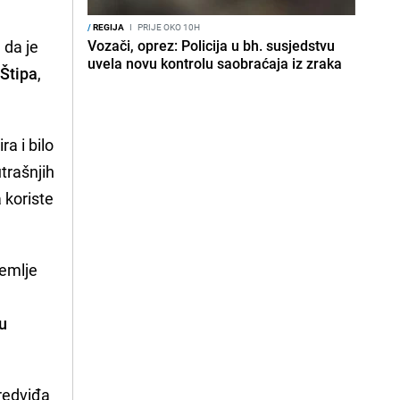
/
REGIJA
I
PRIJE OKO 10H
a da je
Vozači, oprez: Policija u bh. susjedstvu
uvela novu kontrolu saobraćaja iz zraka
 Štipa
,
a i bilo
trašnjih
 koriste
emlje
đu
redviđa