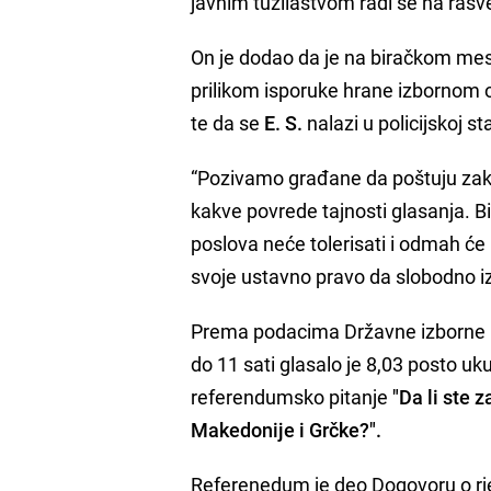
javnim tužilaštvom radi se na rasve
On je dodao da je na biračkom mes
prilikom isporuke hrane izbornom o
te da se
E. S.
nalazi u policijskoj st
“Pozivamo građane da poštuju zakon
kakve povrede tajnosti glasanja. 
poslova neće tolerisati i odmah ć
svoje ustavno pravo da slobodno iz
Prema podacima Državne izborne 
do 11 sati glasalo je 8,03 posto u
referendumsko pitanje
"Da li ste
Makedonije i Grčke?".
Referenedum je deo Dogovoru o rj