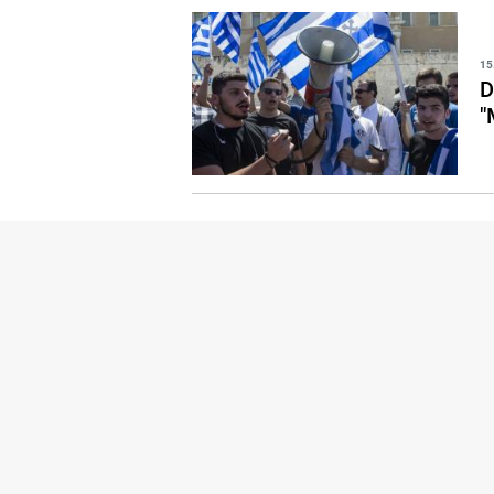
15
D
"