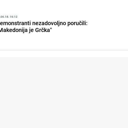
.06.18. 16:12
emonstranti nezadovoljno poručili:
Makedonija je Grčka"