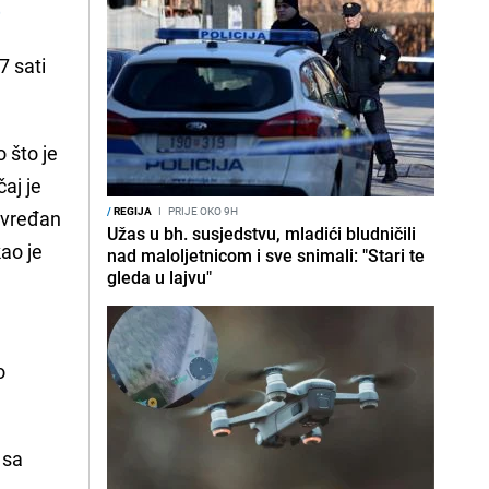
e
7 sati
o što je
čaj je
/
REGIJA
I
PRIJE OKO 9H
m vređan
Užas u bh. susjedstvu, mladići bludničili
kao je
nad maloljetnicom i sve snimali: "Stari te
gleda u lajvu"
o
 sa