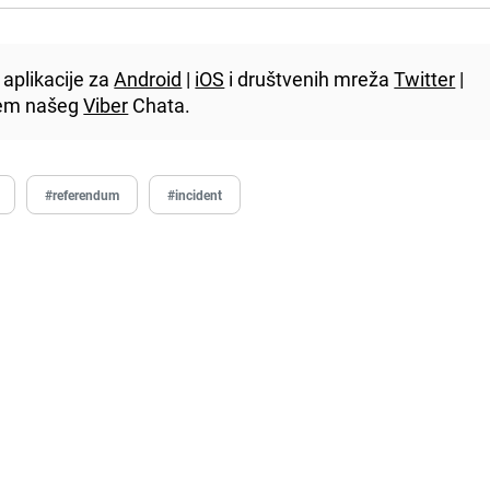
aplikacije za
Android
|
iOS
i društvenih mreža
Twitter
|
utem našeg
Viber
Chata.
#referendum
#incident