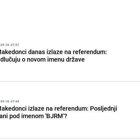
.09.18. 07:57
akedonci danas izlaze na referendum:
dlučuju o novom imenu države
.09.18. 07:44
akedonci izlaze na referendum: Posljednji
ani pod imenom 'BJRM'?