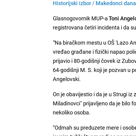
Historijski izbor / Makedonci da
Glasnogovornik MUP-a
Toni Angel
registrovana četiri incidenta i da s
“Na biračkom mestu u OŠ 'Lazo Ang
vređao građane i fizički napao polic
prijavio i 80-godišnji čovek iz Zubo
64-godišnji M. S. koji je pozvan u p
Angelovski.
On je obavijestio i da je u Strugi i
Miladinovci" prijavljeno da je bilo 
nekoliko osoba.
“Odmah su preduzete mere i osobe s