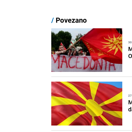
/
Povezano
30
M
O
27
M
d