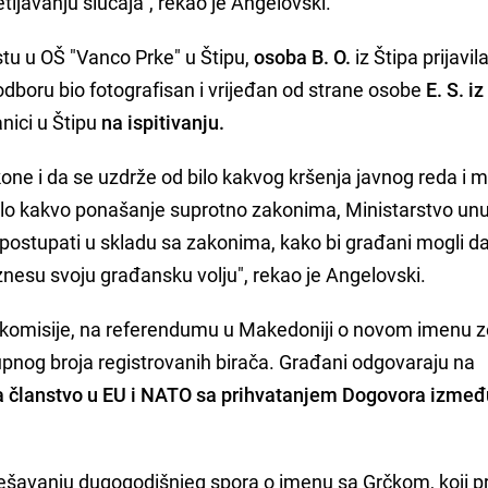
tljavanju slučaja", rekao je Angelovski.
tu u OŠ "Vanco Prke" u Štipu,
osoba B. O.
iz Štipa prijavil
dboru bio fotografisan i vrijeđan od strane osobe
E. S. iz
anici u Štipu
na ispitivanju.
e i da se uzdrže od bilo kakvog kršenja javnog reda i mir
Bilo kakvo ponašanje suprotno zakonima, Ministarstvo unu
e postupati u skladu sa zakonima, kako bi građani mogli da
nesu svoju građansku volju", rekao je Angelovski.
komisije, na referendumu u Makedoniji o novom imenu z
kupnog broja registrovanih birača. Građani odgovaraju na
 za članstvo u EU i NATO sa prihvatanjem Dogovora izme
ešavanju dugogodišnjeg spora o imenu sa Grčkom, koji p