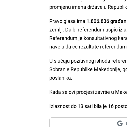
promjenu imena države u Republik
Pravo glasa ima
1.806.836 građan
zemlji. Da bi referendum uspio izl
Referendum je konsultativnog karak
navela da će rezultate referendu
U slučaju pozitivnog ishoda refer
Sobranje Republike Makedonije, gd
poslanika.
Kada se ovi procjesi završe u Make
Izlaznost do 13 sati bila je 16 posto