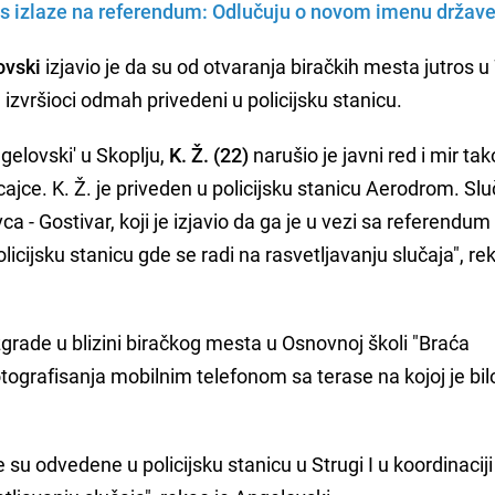
nas izlaze na referendum: Odlučuju o novom imenu držav
ovski
izjavio je da su od otvaranja biračkih mesta jutros u 
u izvršioci odmah privedeni u policijsku stanicu.
elovski' u Skoplju,
K. Ž. (22)
narušio je javni red i mir tak
ajce. K. Ž. je priveden u policijsku stanicu Aerodrom. Slu
vca - Gostivar, koji je izjavio da ga je u vezi sa referendu
olicijsku stanicu gde se radi na rasvetljavanju slučaja", re
z zgrade u blizini biračkog mesta u Osnovnoj školi "Braća
fotografisanja mobilnim telefonom sa terase na kojoj je bil
u odvedene u policijsku stanicu u Strugi I u koordinaciji