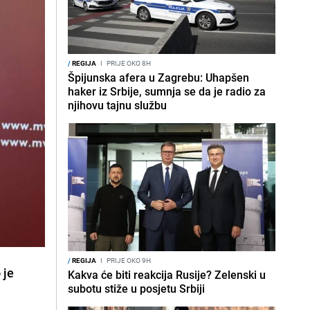
/
REGIJA
I
PRIJE OKO 8H
Špijunska afera u Zagrebu: Uhapšen
haker iz Srbije, sumnja se da je radio za
njihovu tajnu službu
/
REGIJA
I
PRIJE OKO 9H
 je
Kakva će biti reakcija Rusije? Zelenski u
subotu stiže u posjetu Srbiji