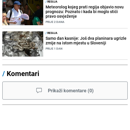
/
REGIJA
Meteorolog kojeg prati regija objavio novu
prognozu: Poznato i kada bi moglo stići
pravo osvježenje
PRIJE 2 DANA
/
REGIJA
Samo dan kasnije: Još dva planinara ugrizle
zmije na istom mjestu u Sloveniji
PRIJE 1 DAN
/
Komentari
Prikaži komentare
(
0
)