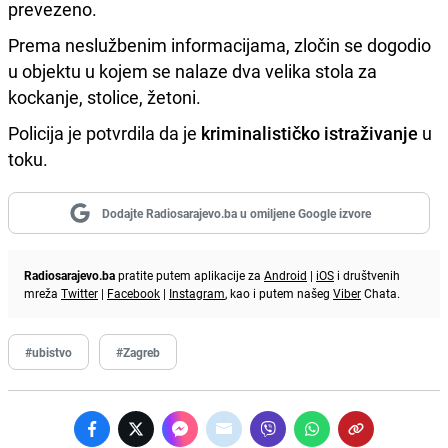
prevezeno.
Prema neslužbenim informacijama, zločin se dogodio
u objektu u kojem se nalaze dva velika stola za
kockanje, stolice, žetoni.
Policija je potvrdila da je
kriminalističko istraživanje
u
toku.
Dodajte Radiosarajevo.ba u omiljene Google izvore
Radiosarajevo.ba
pratite putem aplikacije za
Android
|
iOS
i društvenih
mreža
Twitter
|
Facebook
|
Instagram
, kao i putem našeg
Viber
Chata.
#ubistvo
#Zagreb