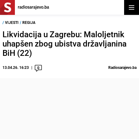
Otvor
/
VIJESTI
/
REGIJA
Likvidacija u Zagrebu: Maloljetnik
uhapšen zbog ubistva državljanina
BiH (22)
13.04.26. 16:23
Radiosarajevo.ba
0