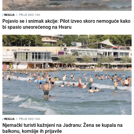
/
REGIJA
I
PRIJE OKO 13H
Pojavio se i snimak akcije: Pilot izveo skoro nemoguće kako
bi spasio unesrećenog na Hvaru
/
REGIJA
I
PRIJE OKO 16H
Njemački turisti kažnjeni na Jadranu: Žena se kupala na
balkonu, komšije ih prijavile