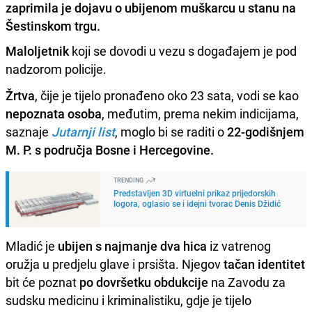
zaprimila je dojavu o ubijenom muškarcu u stanu na
Šestinskom trgu.
Maloljetnik
koji se dovodi u vezu s događajem je pod
nadzorom policije.
Žrtva
, čije je tijelo pronađeno oko 23 sata, vodi se kao
nepoznata osoba
, međutim, prema nekim indicijama,
saznaje
Jutarnji list
, moglo bi se raditi o
22-godišnjem
M. P. s područja Bosne i Hercegovine.
TRENDING
Predstavljen 3D virtuelni prikaz prijedorskih
logora, oglasio se i idejni tvorac Denis Džidić
Mladić je
ubijen s najmanje dva hica
iz vatrenog
oružja u predjelu glave i prsišta. Njegov
tačan identitet
bit će poznat
po dovršetku obdukcije
na Zavodu za
sudsku medicinu i kriminalistiku, gdje je tijelo