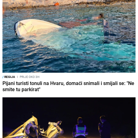
/
REGIJA
I
PRIJE OKO 3H
Pijani turisti tonuli na Hvaru, domaći snimali i smijali se: "Ne
smite tu parkirat"