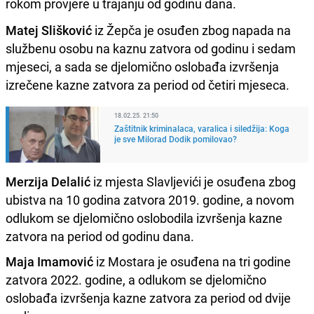
rokom provjere u trajanju od godinu dana.
Matej Slišković
iz Žepča je osuđen zbog napada na
službenu osobu na kaznu zatvora od godinu i sedam
mjeseci, a sada se djelomično oslobađa izvršenja
izrečene kazne zatvora za period od četiri mjeseca.
18.02.25. 21:50
Zaštitnik kriminalaca, varalica i siledžija: Koga
je sve Milorad Dodik pomilovao?
Merzija Delalić
iz mjesta Slavljevići je osuđena zbog
ubistva na 10 godina zatvora 2019. godine, a novom
odlukom se djelomično oslobodila izvršenja kazne
zatvora na period od godinu dana.
Maja Imamović
iz Mostara je osuđena na tri godine
zatvora 2022. godine, a odlukom se djelomično
oslobađa izvršenja kazne zatvora za period od dvije