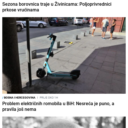
Sezona borovnica traje u Živinicama: Poljoprivrednici
prkose vrućinama
/
BOSNA I HERCEGOVINA
I
PRIJE OKO 1H
Problem električnih romobila u BiH: Nesreća je puno, a
pravila još nema