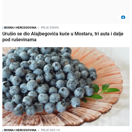
/
BOSNA I HERCEGOVINA
I
PRIJE 39MIN
Urušio se dio Alajbegovića kuće u Mostaru, tri auta i dalje
pod ruševinama
/
BOSNA I HERCEGOVINA
I
PRIJE OKO 1H