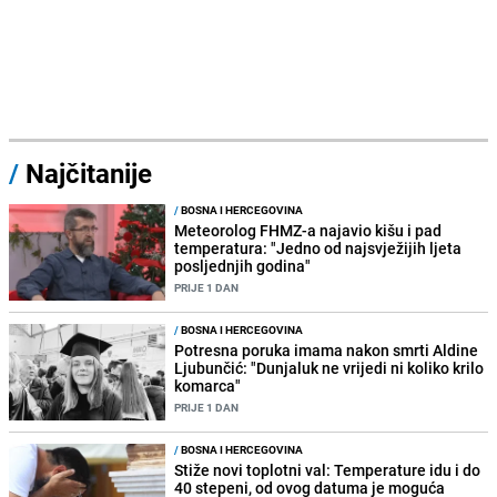
/
Najčitanije
/
BOSNA I HERCEGOVINA
Meteorolog FHMZ-a najavio kišu i pad
temperatura: "Jedno od najsvježijih ljeta
posljednjih godina"
PRIJE 1 DAN
/
BOSNA I HERCEGOVINA
Potresna poruka imama nakon smrti Aldine
Ljubunčić: "Dunjaluk ne vrijedi ni koliko krilo
komarca"
PRIJE 1 DAN
/
BOSNA I HERCEGOVINA
Stiže novi toplotni val: Temperature idu i do
40 stepeni, od ovog datuma je moguća