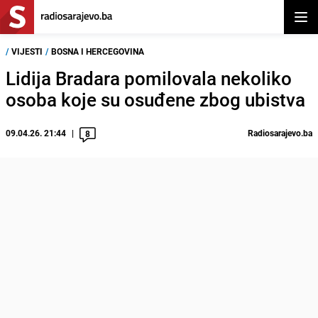
Otvor
/
VIJESTI
/
BOSNA I HERCEGOVINA
Lidija Bradara pomilovala nekoliko
osoba koje su osuđene zbog ubistva
09.04.26. 21:44
Radiosarajevo.ba
8