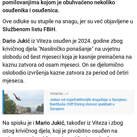
pomilovanjima kojom je obuhvaćeno nekoliko
osuđenika i osuđenica.
Ove odluke su stupile na snagu, jer su već objavljene u
Službenom listu FBiH
.
Dario Jukić
iz Viteza osuđen je 2024. godine zbog
krivičnog djela "Nasilničko ponašanje" na uvjetnu
slobodu od šest mjeseci koja je kasnije preinačena na
kaznu zatvora od osam mjeseci. On se djelomično
oslobodio izvršenja kazne zatvora za period od četiri
mjeseca.
TRENDING
Jedan od najatraktivnijih događaja u Sarajevu:
Bentbaša Cliff Diving donosi spektakl u
Sarajevo
Na spisku je i
Mario Jukić
, također iz Viteza i zbog
istog krivičnog djela, koji je prvobitno osuđen na