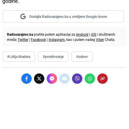
godine.
Dodajte Radiosarajevo.ba u omiljene Google izvore
Radiosarajevo.ba
pratite putem aplikacije za
Android
|
iOS
i društvenih
mreža
Twitter
|
Facebook
|
Instagram
, kao i putem našeg
Viber
Chata.
#Lidija Bradara
#pomilovanje
#zatvor