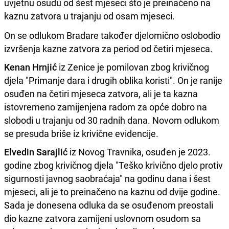
uvjetnu osudu od šest mjeseci što je preinačeno na
kaznu zatvora u trajanju od osam mjeseci.
On se odlukom Bradare također djelomično oslobodio
izvršenja kazne zatvora za period od četiri mjeseca.
Kenan Hrnjić
iz Zenice je pomilovan zbog krivičnog
djela "Primanje dara i drugih oblika koristi". On je ranije
osuđen na četiri mjeseca zatvora, ali je ta kazna
istovremeno zamijenjena radom za opće dobro na
slobodi u trajanju od 30 radnih dana. Novom odlukom
se presuda briše iz krivične evidencije.
Elvedin Sarajlić
iz Novog Travnika, osuđen je 2023.
godine zbog krivičnog djela "Teško krivično djelo protiv
sigurnosti javnog saobraćaja" na godinu dana i šest
mjeseci, ali je to preinačeno na kaznu od dvije godine.
Sada je donesena odluka da se osuđenom preostali
dio kazne zatvora zamijeni uslovnom osudom sa