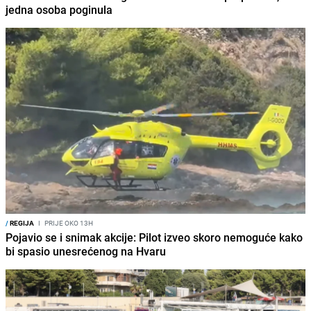
jedna osoba poginula
/
REGIJA
I
PRIJE OKO 13H
Pojavio se i snimak akcije: Pilot izveo skoro nemoguće kako
bi spasio unesrećenog na Hvaru