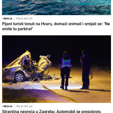
/
REGIJA
I
PRIJE OKO 3H
Pijani turisti tonuli na Hvaru, domaći snimali i smijali se: "Ne
smite tu parkirat"
/
REGIJA
I
PRIJE OKO 4H
Stravična nesreća u Zagrebu: Automobil se prepolovio,