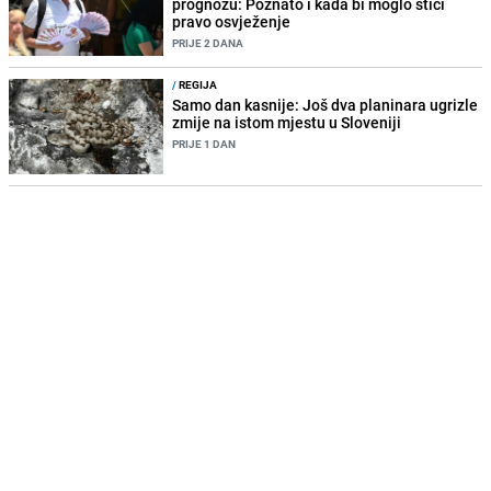
prognozu: Poznato i kada bi moglo stići
pravo osvježenje
PRIJE 2 DANA
/
REGIJA
Samo dan kasnije: Još dva planinara ugrizle
zmije na istom mjestu u Sloveniji
PRIJE 1 DAN