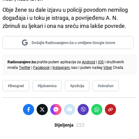
Obje žene su dale izjavu u policiji povodom nemilog
događaja i u toku je istraga, a povrijeđenu A. N.
zbrinuli su ljekari i ona na sreću ima lakše povrede.
Dodajte Radiosarajevo.ba u omiljene Google izvore
Radiosarajevo.ba
pratite putem aplikacije za
Android
|
iOS
i društvenih
mreža
Twitter
|
Facebook
|
Instagram
, kao i putem našeg
Viber
Chata.
#Beograd
#ljubavnica
#policija
#obračun
223
Dijeljenja