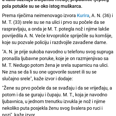
pola potukle su se oko istog muškarca.
Prema riječima neimenovago izvora
Kurira
, A. N. (36) i
M. T. (33) srele su se na ulici i prvo su počele da se
raspravljaju, a onda je M. T. potegla nož i njime lakše
povrijedila A. N. Veće krvoproliće spriječile su komšije,
koje su pozvale policiju i razdvojile zavađene dame.
"A. N. je prije sukoba navodno u telefonu svog supruga
pronašla ljubavne poruke, koje je on razmjenjivao sa
M. T. Nedugo potom žena je srela suparnicu na ulici.
Ne zna se da li su one ugovorile susret ili su se
slučajno srele", kaže izvor i dodaje:
"Žene su prvo počele da se svađaju i da se vrijeđaju, a
potom i da se guraju i čupaju. M. T., koja je navodno
ljubavnica, u jednom trenutku izvukla je nož i njime
nekoliko puta posjekla ženu svog švalera po ruci i
nozi", kaže izvor.