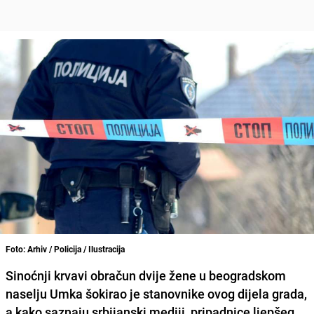
Foto: Arhiv / Policija / Ilustracija
Sinoćnji krvavi obračun dvije žene u beogradskom
naselju
Umka
šokirao je stanovnike ovog dijela grada,
a kako saznaju srbijanski mediji, pripadnice ljepšeg