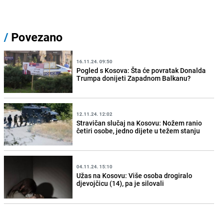
/
Povezano
16.11.24. 09:50
Pogled s Kosova: Šta će povratak Donalda
Trumpa donijeti Zapadnom Balkanu?
12.11.24. 12:02
Stravičan slučaj na Kosovu: Nožem ranio
četiri osobe, jedno dijete u težem stanju
04.11.24. 15:10
Užas na Kosovu: Više osoba drogiralo
djevojčicu (14), pa je silovali