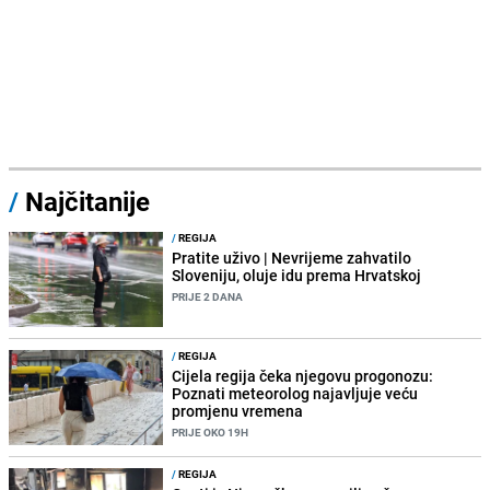
/
Najčitanije
/
REGIJA
Pratite uživo | Nevrijeme zahvatilo
Sloveniju, oluje idu prema Hrvatskoj
PRIJE 2 DANA
/
REGIJA
Cijela regija čeka njegovu progonozu:
Poznati meteorolog najavljuje veću
promjenu vremena
PRIJE OKO 19H
/
REGIJA