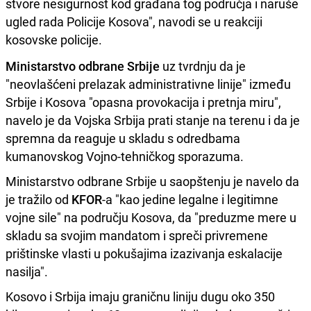
stvore nesigurnost kod građana tog područja i naruše
ugled rada Policije Kosova", navodi se u reakciji
kosovske policije.
Ministarstvo odbrane Srbije
uz tvrdnju da je
"neovlašćeni prelazak administrativne linije" između
Srbije i Kosova "opasna provokacija i pretnja miru",
navelo je da Vojska Srbija prati stanje na terenu i da je
spremna da reaguje u skladu s odredbama
kumanovskog Vojno-tehničkog sporazuma.
Ministarstvo odbrane Srbije u saopštenju je navelo da
je tražilo od
KFOR
-a "kao jedine legalne i legitimne
vojne sile" na području Kosova, da "preduzme mere u
skladu sa svojim mandatom i spreči privremene
prištinske vlasti u pokušajima izazivanja eskalacije
nasilja".
Kosovo i Srbija imaju graničnu liniju dugu oko 350