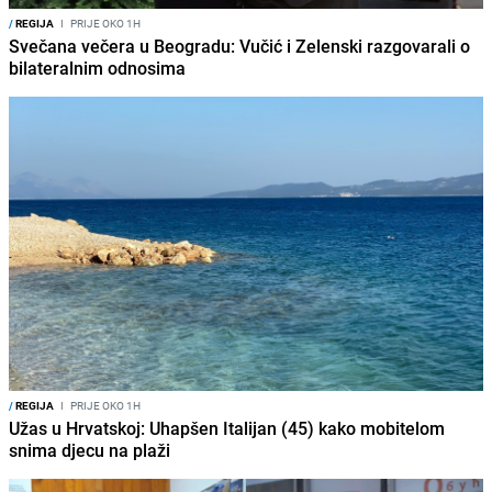
/
REGIJA
I
PRIJE OKO 1H
Svečana večera u Beogradu: Vučić i Zelenski razgovarali o
bilateralnim odnosima
/
REGIJA
I
PRIJE OKO 1H
Užas u Hrvatskoj: Uhapšen Italijan (45) kako mobitelom
snima djecu na plaži