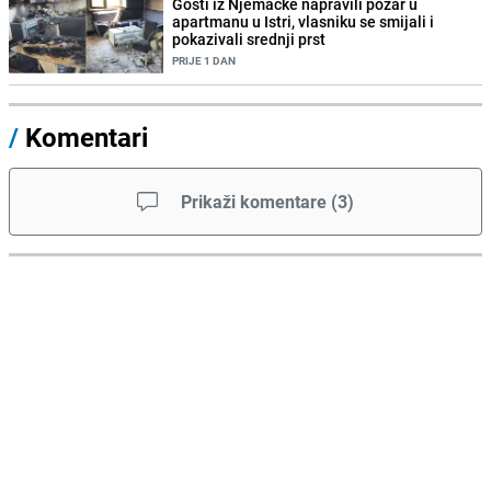
Gosti iz Njemačke napravili požar u
apartmanu u Istri, vlasniku se smijali i
pokazivali srednji prst
PRIJE 1 DAN
/
Komentari
Prikaži komentare
(
3
)