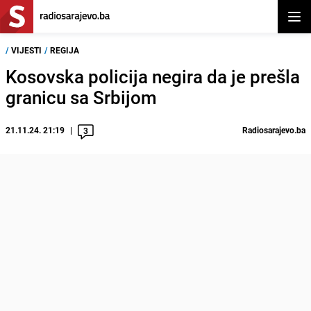
Otvor
/
VIJESTI
/
REGIJA
Kosovska policija negira da je prešla
granicu sa Srbijom
21.11.24. 21:19
Radiosarajevo.ba
3