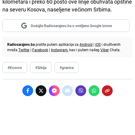
kilometara i preko 60 posto ove linije obuhvata opštine
na severu Kosova, naseljene većinom Srbima.
Dodajte Radiosarajevo.ba u omiljene Google izvore
Radiosarajevo.ba
pratite putem aplikacije za
Android
|
iOS
i društvenih
mreža
Twitter
|
Facebook
|
Instagram
, kao i putem našeg
Viber
Chata.
#Kosovo
#Srbija
#granica