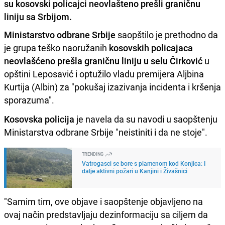
su kosovski policajci neovlašteno prešli graničnu
liniju sa Srbijom.
Ministarstvo odbrane Srbije
saopštilo je prethodno da
je grupa teško naoružanih
kosovskih policajaca
neovlašćeno prešla graničnu liniju u selu Čirković
u
opštini Leposavić i optužilo vladu premijera Aljbina
Kurtija (Albin) za "pokušaj izazivanja incidenta i kršenja
sporazuma".
Kosovska policija
je navela da su navodi u saopštenju
Ministarstva odbrane Srbije "neistiniti i da ne stoje".
TRENDING
Vatrogasci se bore s plamenom kod Konjica: I
dalje aktivni požari u Kanjini i Živašnici
"Samim tim, ove objave i saopštenje objavljeno na
ovaj način predstavljaju dezinformaciju sa ciljem da