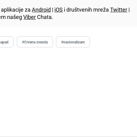
aplikacije za
Android
|
iOS
i društvenih mreža
Twitter
|
utem našeg
Viber
Chata.
napad
#Crvena zvezda
#nacionalizam