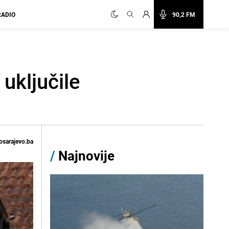
RADIO
90,2 FM
 uključile
osarajevo.ba
/
Najnovije