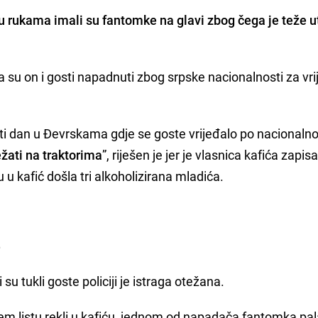
 rukama imali su fantomke na glavi zbog čega je teže ut
da su on i gosti napadnuti zbog srpske nacionalnosti za vr
.
isti dan u Đevrskama gdje se goste vrijeđalo po nacionalno
ežati na traktorima
”, riješen je jer je vlasnica kafića zapis
 u kafić došla tri alkoholizirana mladića.
e
u tukli goste policiji je istraga otežana.
m listu rekli u kafiću, jednom od napadača fantomka pal