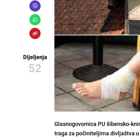
Dijeljenja
52
Glasnogovornica PU šibensko-kni
traga za počiniteljima divljaštva u