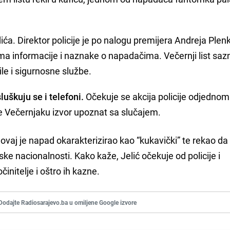
ća. Direktor policije je po nalogu premijera Andreja Plen
ima informacije i naznake o napadačima. Večernji list saz
čile i sigurnosne službe.
sluškuju se i telefoni.
Očekuje se akcija policije odjedno
je Večernjaku izvor upoznat sa slučajem.
ovaj je napad okarakterizirao kao “kukavički” te rekao da
ske nacionalnosti. Kako kaže, Jelić očekuje od policije i
činitelje i oštro ih kazne.
Dodajte Radiosarajevo.ba u omiljene Google izvore