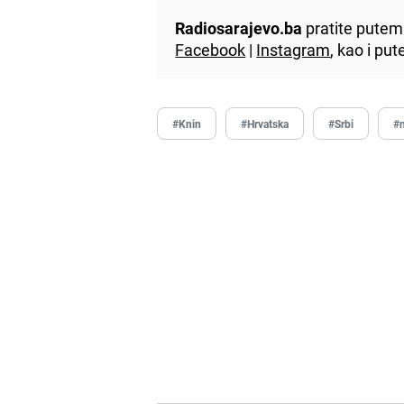
Radiosarajevo.ba
pratite putem 
Facebook
|
Instagram
, kao i p
#Knin
#Hrvatska
#Srbi
#