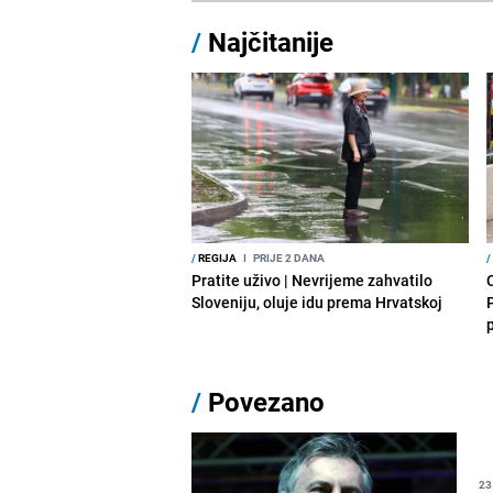
/
Najčitanije
/
REGIJA
I
PRIJE 2 DANA
/
Pratite uživo | Nevrijeme zahvatilo
Sloveniju, oluje idu prema Hrvatskoj
/
Povezano
23