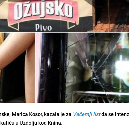
nske,
Marica Kosor
, kazala je za
Večernji list
da se inten
 kafiću u Uzdolju kod Knina.