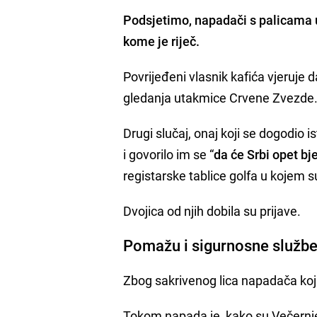
Podsjetimo, napadači s palicama u
kome je riječ.
Povrijeđeni vlasnik kafića vjeruje 
gledanja utakmice Crvene Zvezde
Drugi slučaj, onaj koji se dogodio 
i govorilo im se “
da će Srbi opet bj
registarske tablice golfa u kojem su
Dvojica od njih dobila su prijave.
Pomažu i sigurnosne služb
Zbog sakrivenog lica napadača koji s
Tokom napada je, kako su Večernje