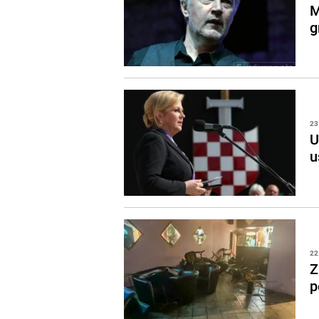
M
g
23
U
u
22
Z
p