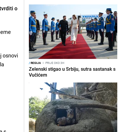
vrditi o
ijeme
j osnovi
ala
/
REGIJA
I
PRIJE OKO 3H
Zelenski stigao u Srbiju, sutra sastanak s
Vučićem
a s