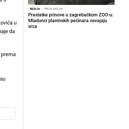
/
REGIJA
I
PRIJE OKO 3H
Preslatke prinove u zagrebačkom ZOO-u:
Mladunci planinskih pećinara osvajaju
kovića u
srca
naje da
m prema
 su