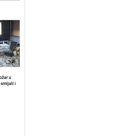
ožar u
smijali i