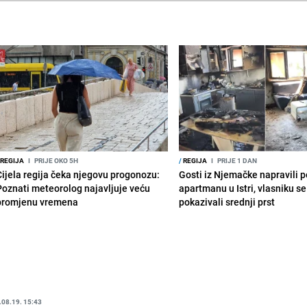
REGIJA
I
PRIJE OKO 5H
/
REGIJA
I
PRIJE 1 DAN
Cijela regija čeka njegovu progonozu:
Gosti iz Njemačke napravili p
Poznati meteorolog najavljuje veću
apartmanu u Istri, vlasniku se 
promjenu vremena
pokazivali srednji prst
.08.19. 15:43