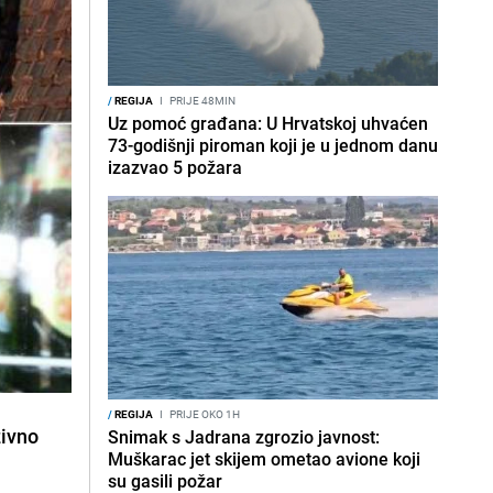
/
REGIJA
I
PRIJE 48MIN
Uz pomoć građana: U Hrvatskoj uhvaćen
73-godišnji piroman koji je u jednom danu
izazvao 5 požara
/
REGIJA
I
PRIJE OKO 1H
zivno
Snimak s Jadrana zgrozio javnost:
Muškarac jet skijem ometao avione koji
su gasili požar