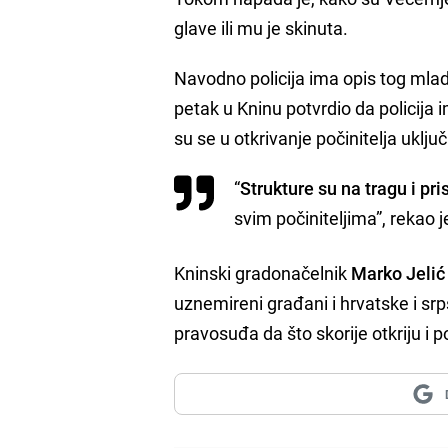
glave ili mu je skinuta.
Navodno policija ima opis tog mladi
petak u Kninu potvrdio da policija 
su se u otkrivanje počinitelja uklju
“
Strukture su na tragu i pri
svim počiniteljima”, rekao 
Kninski gradonačelnik
Marko Jelić
uznemireni građani i hrvatske i srp
pravosuđa da što skorije otkriju i po