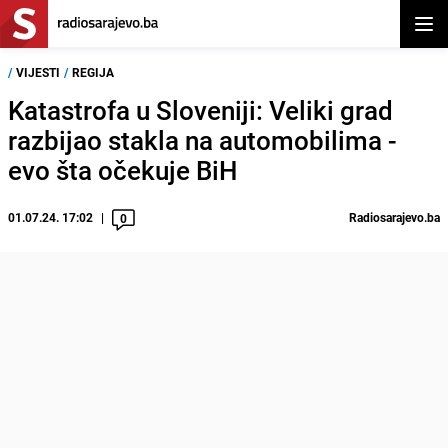
Otvor
/
VIJESTI
/
REGIJA
Katastrofa u Sloveniji: Veliki grad
razbijao stakla na automobilima -
evo šta očekuje BiH
01.07.24. 17:02
Radiosarajevo.ba
0