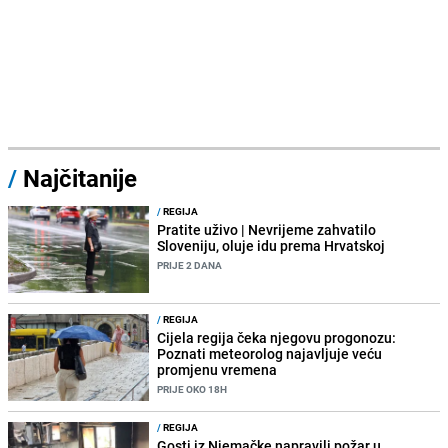
/
Najčitanije
/
REGIJA
Pratite uživo | Nevrijeme zahvatilo
Sloveniju, oluje idu prema Hrvatskoj
PRIJE 2 DANA
/
REGIJA
Cijela regija čeka njegovu progonozu:
Poznati meteorolog najavljuje veću
promjenu vremena
PRIJE OKO 18H
/
REGIJA
Gosti iz Njemačke napravili požar u