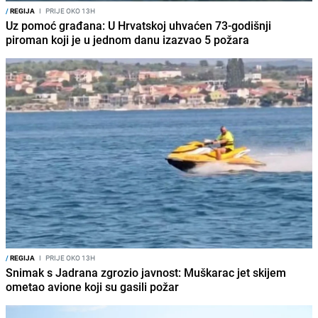
/
REGIJA
I
PRIJE OKO 13H
Uz pomoć građana: U Hrvatskoj uhvaćen 73-godišnji
piroman koji je u jednom danu izazvao 5 požara
/
REGIJA
I
PRIJE OKO 13H
Snimak s Jadrana zgrozio javnost: Muškarac jet skijem
ometao avione koji su gasili požar