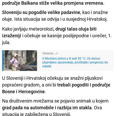
područje Balkana stiže velika promjena vremena.
Sloveniju su pogodile velike padavine
, kao i snažne
oluje. Ista situacija se odvija i u susjednoj Hrvatskoj.
Kako javljaju meteorolozi,
drugi talas oluja biti
izraženiji
i očekuje se kasnije poslijepodne i uvečer, 1.
jula.
TRENDING
U Mostaru jutros u 8 sati 30 °C: Za danas
objavljeno upozorenje, pročitajte i prognozu do
srijede
U Sloveniji i Hrvatskoj očekuju se snažni pljuskovi
popraćeni gradom, a oni bi
trebali pogoditi i područje
Bosne i Hercegovine
.
Na društvenim mrežama se pojavio snimak u kojem
grad pada na automobile i razbija im stakla
. Ova
situacija je zabilježena u Sloveniji.