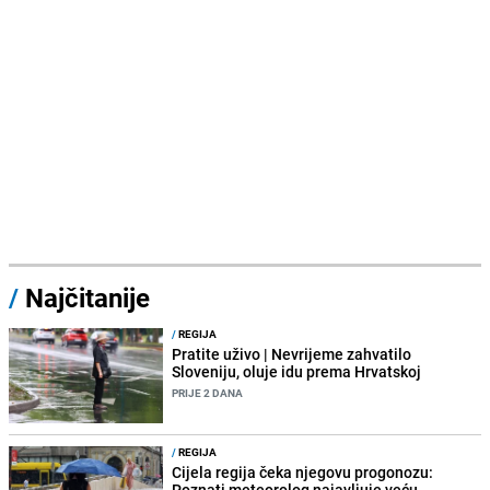
/
Najčitanije
/
REGIJA
Pratite uživo | Nevrijeme zahvatilo
Sloveniju, oluje idu prema Hrvatskoj
PRIJE 2 DANA
/
REGIJA
Cijela regija čeka njegovu progonozu:
Poznati meteorolog najavljuje veću