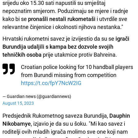
srijedu oko 15.30 sati napustili su smještaj
nepoznatim smjerom. Poduzimaju se mjere i radnje
kako bi se
pronašli nestali rukometaši
i utvrdile sve
relevantne činjenice i okolnosti njihova nestanka."
Hrvatski rukometni savez je izvijestio da su se
igrači
Burundija udaljili s kampa bez dozvole svojih
tehničkih osoba
prije utakmice protiv Bahreina.
Croatian police looking for 10 handball players
from Burundi missing from competition
https://t.co/fpY7NcW2IG
— Guardian news (@guardiannews)
August 15, 2023
Predsjednik Rukometnog saveza Burundija,
Dauphin
Nikobamye
, izjavio je da su u šoku. "Mi kao savez i
roditelji ovih mladih igrača molimo sve one koji nam