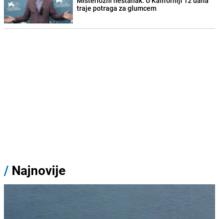
Misteriozni nestanak: U Kaliforniji 12 dana
traje potraga za glumcem
/
Najnovije