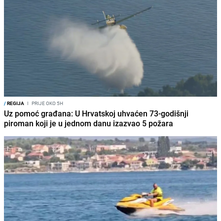
/
REGIJA
I
PRIJE OKO 5H
Uz pomoć građana: U Hrvatskoj uhvaćen 73-godišnji
piroman koji je u jednom danu izazvao 5 požara