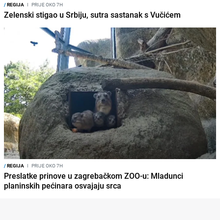
/
REGIJA
I
PRIJE OKO 7H
Zelenski stigao u Srbiju, sutra sastanak s Vučićem
/
REGIJA
I
PRIJE OKO 7H
Preslatke prinove u zagrebačkom ZOO-u: Mladunci
planinskih pećinara osvajaju srca