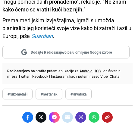
mogu pomoći da ih
pronađemo",
rekao je. "
Ne znam
kako ćemo se vratiti kući bez njih.
"
Prema medijskim izvještajima, igrači su možda
planirali bijeg koristeći svoje vize kako bi zatražili azil u
Europi, piše
Guardian
.
Dodajte Radiosarajevo.ba u omiljene Google izvore
Radiosarajevo.ba
pratite putem aplikacije za
Android
|
iOS
i društvenih
mreža
Twitter
|
Facebook
|
Instagram
, kao i putem našeg
Viber
Chata.
#rukometaši
#nestanak
#Hrvatska