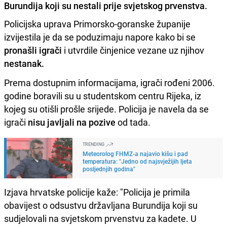
Burundija koji su nestali prije svjetskog prvenstva.
Policijska uprava Primorsko-goranske županije
izvijestila je da se poduzimaju napore kako bi se
pronašli igrači
i utvrdile činjenice vezane uz njihov
nestanak.
Prema dostupnim informacijama, igrači rođeni 2006.
godine boravili su u studentskom centru Rijeka, iz
kojeg su otišli prošle srijede. Policija je navela da se
igrači
nisu javljali na pozive
od tada.
TRENDING
Meteorolog FHMZ-a najavio kišu i pad
temperatura: "Jedno od najsvježijih ljeta
posljednjih godina"
Izjava hrvatske policije kaže: "Policija je primila
obavijest o odsustvu državljana Burundija koji su
sudjelovali na svjetskom prvenstvu za kadete. U