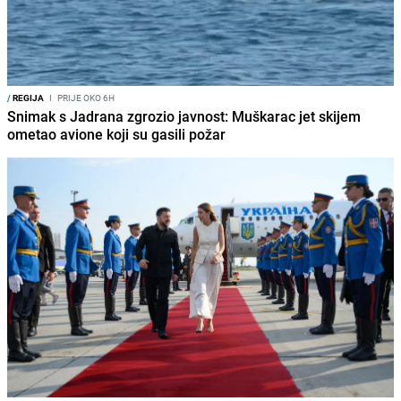
/
REGIJA
I
PRIJE OKO 6H
Snimak s Jadrana zgrozio javnost: Muškarac jet skijem
ometao avione koji su gasili požar