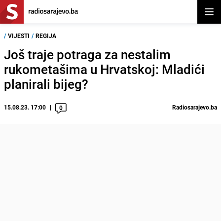
Otvor
/
VIJESTI
/
REGIJA
Još traje potraga za nestalim
rukometašima u Hrvatskoj: Mladići
planirali bijeg?
15.08.23. 17:00
Radiosarajevo.ba
0