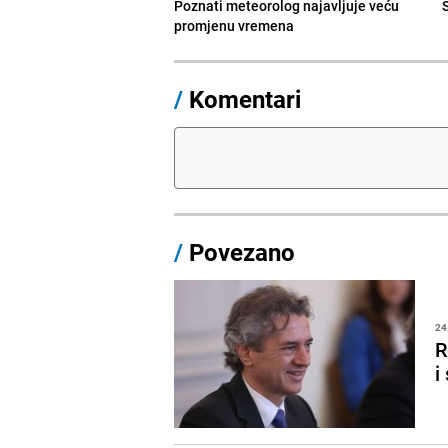
Poznati meteorolog najavljuje veću
promjenu vremena
/
Komentari
/
Povezano
24
R
i