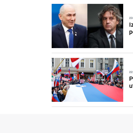
23
I
p
22
P
u