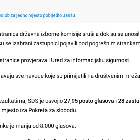
: Golob za jedno mjesto pobijedio Janšu
stranica državne izborne komisije srušila dok su se unosil
pa su se izabrani zastupnici pojavili pod pogrešnim stranka
tranice provjerava i Ured za informacijsku sigurnost.
ravaju sve navode koje su primijetili na društvenim mreža
zultatima, SDS je osvojio
27,95 posto glasova i 28 zastu
o mjesto iza Pokreta za slobodu.
anke je manja od 8.000 glasova.