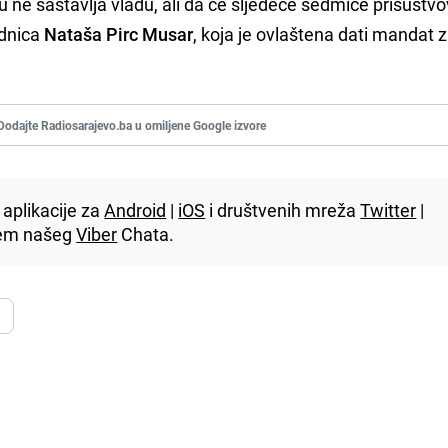
 ne sastavlja vladu, ali da će sljedeće sedmice prisustvo
ednica
Nataša Pirc Musar
, koja je ovlaštena dati mandat 
.
Dodajte Radiosarajevo.ba u omiljene Google izvore
aplikacije za
Android
|
iOS
i društvenih mreža
Twitter
|
utem našeg
Viber
Chata.