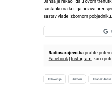
Janša je rekao i da u ovom trenutku
sastanku na koji ga poziva predsj
sastav vlade izbornom pobjedniku
Radiosarajevo.ba
pratite putem 
Facebook
|
Instagram
, kao i p
#Slovenija
#izbori
#Janez Janša