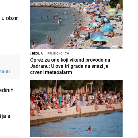
 u obzir
/
REGIJA
I
PRIJE OKO 17H
Oprez za one koji vikend provode na
Jadranu: U ova tri grada na snazi je
tititi
crveni meteoalarm
edinih
ija s