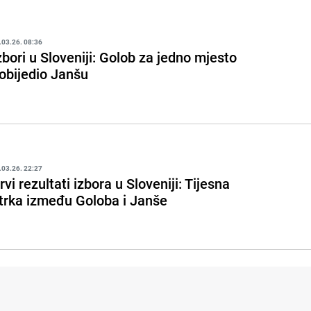
.03.26. 08:36
zbori u Sloveniji: Golob za jedno mjesto
obijedio Janšu
.03.26. 22:27
rvi rezultati izbora u Sloveniji: Tijesna
trka između Goloba i Janše