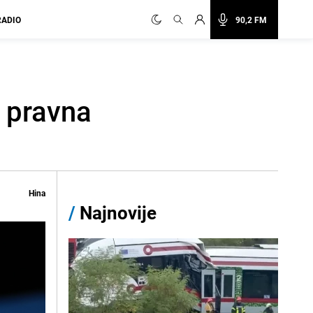
RADIO
90,2 FM
o pravna
Hina
/
Najnovije