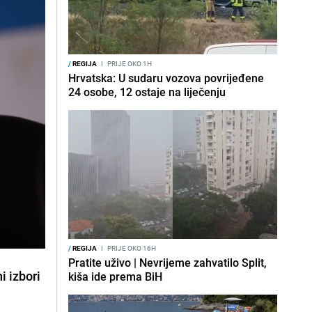
/
REGIJA
I
PRIJE OKO 1H
Hrvatska: U sudaru vozova povrijeđene
24 osobe, 12 ostaje na liječenju
/
REGIJA
I
PRIJE OKO 16H
Pratite uživo | Nevrijeme zahvatilo Split,
i izbori
kiša ide prema BiH