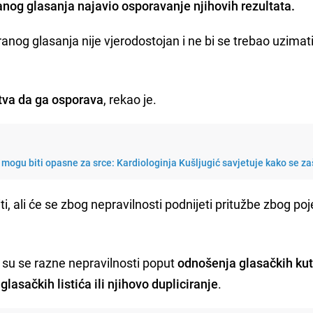
anog glasanja najavio osporavanje njihovih rezultata.
anog glasanja nije vjerodostojan i ne bi se trebao uzimati
tva da ga osporava
, rekao je.
mogu biti opasne za srce: Kardiologinja Kušljugić savjetuje kako se zaš
iti, ali će se zbog nepravilnosti podnijeti pritužbe zbog poj
 su se razne nepravilnosti poput
odnošenja glasačkih kut
lasačkih listića ili njihovo dupliciranje
.