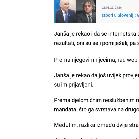
23.03.26. 08:36
Izbori u Sloveniji
Janša je rekao i da se internetska 
rezultati, oni su se i pomiješali, 
Prema njegovim riječima, rad web s
Janša je rekao da još uvijek provje
su im prijavljeni.
Prema djelomičnim neslužbenim re
mandata
, što ga svrstava na drug
Međutim, razlika između dvije str