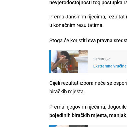
nevjerodostojnosti tog postupka r
Prema Janšinim riječima, rezultat r
u konačnim rezultatima.
Stoga će koristiti
sva pravna sreds
TRENDING
Ekstremne vrućine 
Cijeli rezultat izbora neće se ospor
biračkih mjesta.
Prema njegovim riječima, dogodile
pojedinih biračkih mjesta, manjak g