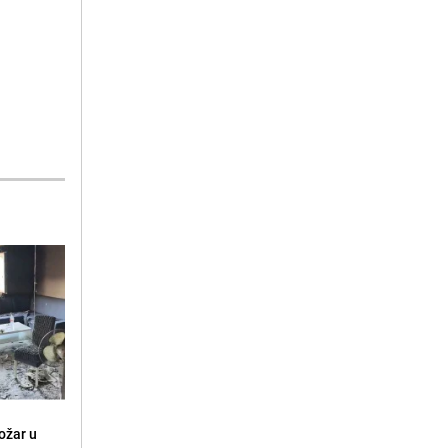
ožar u