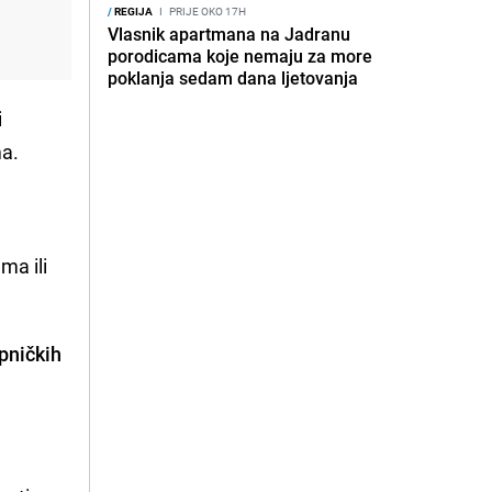
/
REGIJA
I
PRIJE OKO 17H
Vlasnik apartmana na Jadranu
porodicama koje nemaju za more
poklanja sedam dana ljetovanja
i
ma.
ma ili
pničkih