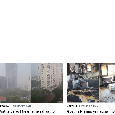
REGIJA
I
PRIJE OKO 16H
/
REGIJA
I
PRIJE 2 DANA
Pratite uživo | Nevrijeme zahvatilo
Gosti iz Njemačke napravili p