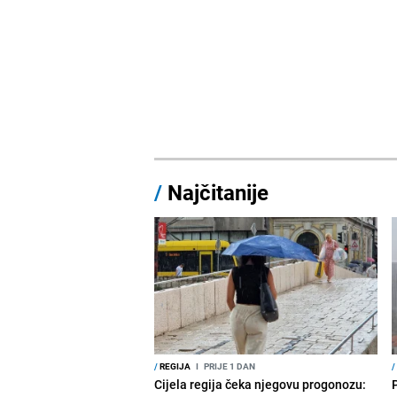
/
Najčitanije
/
REGIJA
I
PRIJE 1 DAN
/
Cijela regija čeka njegovu progonozu: