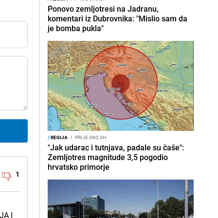
Ponovo zemljotresi na Jadranu,
komentari iz Dubrovnika: "Mislio sam da
je bomba pukla"
/
REGIJA
I
PRIJE OKO 3H
"Jak udarac i tutnjava, padale su čaše":
Zemljotres magnitude 3,5 pogodio
hrvatsko primorje
1
I
JA I