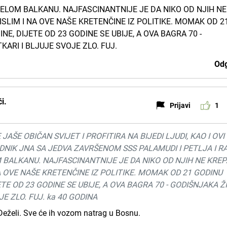
JELOM BALKANU. NAJFASCINANTNIJE JE DA NIKO OD NJIH NE
ISLIM I NA OVE NAŠE KRETENČINE IZ POLITIKE. MOMAK OD 2
NE, DIJETE OD 23 GODINE SE UBIJE, A OVA BAGRA 70 -
KARI I BLJUJE SVOJE ZLO. FUJ.
Odg
i.
Prijavi
1
ŠE OBIČAN SVIJET I PROFITIRA NA BIJEDI LJUDI, KAO I OVI
ODNIK JNA SA JEDVA ZAVRŠENOM SSS PALAMUDI I PETLJA I RA
 BALKANU. NAJFASCINANTNIJE JE DA NIKO OD NJIH NE KRE
NA OVE NAŠE KRETENČINE IZ POLITIKE. MOMAK OD 21 GODINU
TE OD 23 GODINE SE UBIJE, A OVA BAGRA 70 - GODIŠNJAKA ŽIV
E ZLO. FUJ. ka 40 GODINA
eželi. Sve će ih vozom natrag u Bosnu.