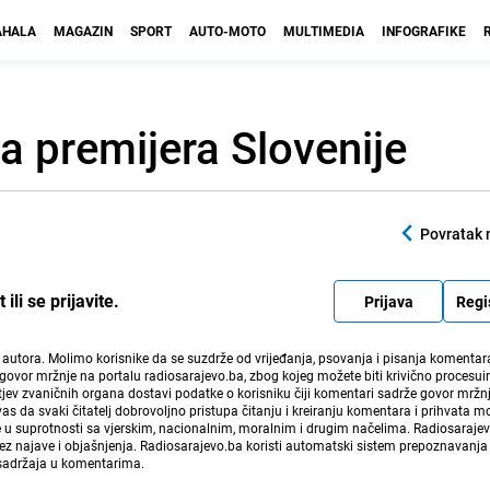
HALA
MAGAZIN
SPORT
AUTO-MOTO
MULTIMEDIA
INFOGRAFIKE
a premijera Slovenije
Povratak 
li se prijavite.
Prijava
Regi
i autora. Molimo korisnike da se suzdrže od vrijeđanja, psovanja i pisanja komentara
govor mržnje na portalu radiosarajevo.ba, zbog kojeg možete biti krivično procesuir
ev zvaničnih organa dostavi podatke o korisniku čiji komentari sadrže govor mržnj
vas da svaki čitatelj dobrovoljno pristupa čitanju i kreiranju komentara i prihvata 
e u suprotnosti sa vjerskim, nacionalnim, moralnim i drugim načelima. Radiosaraje
bez najave i objašnjenja. Radiosarajevo.ba koristi automatski sistem prepoznavanja 
 sadržaja u komentarima.