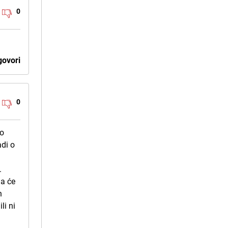
0
ovori
0
po
adi o
.
da će
n
li ni