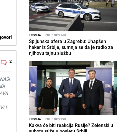
1
/
REGIJA
I
PRIJE OKO 14H
ovori
Špijunska afera u Zagrebu: Uhapšen
haker iz Srbije, sumnja se da je radio za
njihovu tajnu službu
2
 NAŠI
DI
PAVA
I I
/
REGIJA
I
PRIJE OKO 15H
Kakva će biti reakcija Rusije? Zelenski u
subotu stiže u posjetu Srbiji