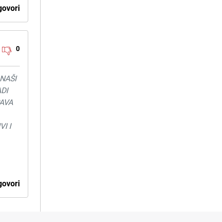
ovori
0
 NAŠI
DI
PAVA
I I
ovori