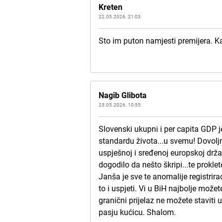
Kreten
22.05.2026. 21:03
Sto im puton namjesti premijera. Ka
Nagib Glibota
23.05.2026. 10:55
Slovenski ukupni i per capita GDP
standardu života...u svemu! Dovolj
uspješnoj i sređenoj europskoj drž
dogodilo da nešto škripi...te prokle
Janša je sve te anomalije registrir
to i uspjeti. Vi u BiH najbolje može
granični prijelaz ne možete staviti u
pasju kućicu. Shalom.