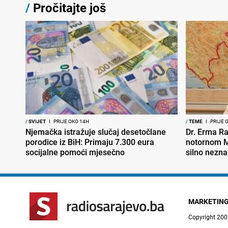
/
Pročitajte još
/
SVIJET
I
PRIJE OKO 14H
/
TEME
I
PRIJE 
Njemačka istražuje slučaj desetočlane
Dr. Erma Ra
porodice iz BiH: Primaju 7.300 eura
notornom M
socijalne pomoći mjesečno
silno nezna
MARKETIN
Copyright 200