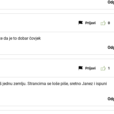
Odg
Prijavi
0
jte da je to dobar čovjek
Odg
Prijavi
1
š jednu zemlju. Strancima se loše piše, sretno Janez i ispuni
Odg