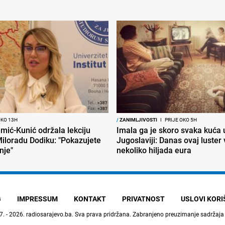
OKO 13H
/
ZANIMLJIVOSTI
I
PRIJE OKO 5H
mić-Kunić održala lekciju
Imala ga je skoro svaka kuća 
iloradu Dodiku: "Pokazujete
Jugoslaviji: Danas ovaj luster v
nje"
nekoliko hiljada eura
G
IMPRESSUM
KONTAKT
PRIVATNOST
USLOVI KOR
7. - 2026.
radiosarajevo.ba
. Sva prava pridržana. Zabranjeno preuzimanje sadržaja