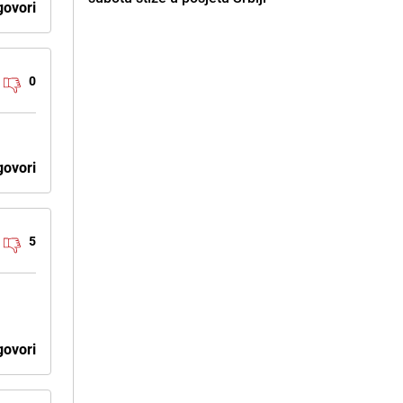
ovori
0
ovori
5
ovori