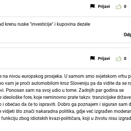
Prijavi
0
d krenu ruske "investicije" i kupovina dezele
Odg
Prijavi
0
 je na nivou europskog prosjeka. U samom smo svjetskom vrhu 
no vam je proći automobilom kroz Sloveniju pa da vidite da se r
avi. Ponosan sam na svoj udio u tome. Zadnjih par godina se
te ideološke fore, koje neminovno prate takzv. tranzicijske države
ao i obećao da će to ispraviti. Dobro ga poznajem i siguran sam 
te vidjeti što znači nakaradna politika, gdje već izgrađen modera
 funkciju zbog idiotskih kvazi-političara, koji u životu nisu izgradi