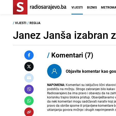
VIJESTI
BIZNIS
METROMA
/
VIJESTI
/
REGIJA
Janez Janša izabran z
/
Komentari (7)
Objavite komentar kao gost i
NAPOMENA:
Komentari su isključivo lični stavov
podstiču na mržnju. Strogo zabranjen bilo kakav 
Radiosarajevo.ba ima pravo i obavezu da na zahtj
korisniku trajno blokira pristup. Obaviještavamo 
da neki komentari mogu sadržavati narativ koji j
pravo da obriše sporne ili prijavljene komentare 
uklanjanja govora mržnje i drugih neprimjerenih