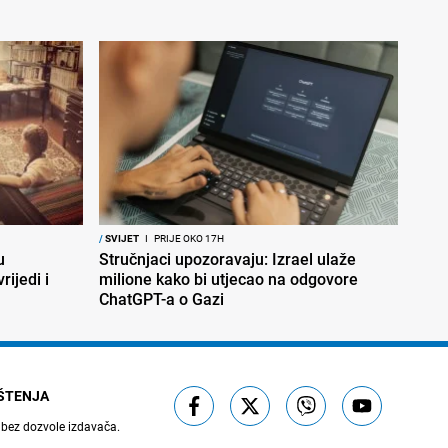
/
SVIJET
I
PRIJE OKO 17H
u
Stručnjaci upozoravaju: Izrael ulaže
rijedi i
milione kako bi utjecao na odgovore
ChatGPT-a o Gazi
IŠTENJA
 bez dozvole izdavača.