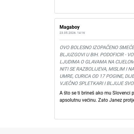
Magaboy
23.05.2026. 14:16
OVO BOLESNO IZOPAČENO SMEĆE JA
BLJUZGOVI U BIH. PODOFICIR - V
LJUDIMA O GLAVAMA NA CIJELOM
NITI SE RAZBOLIJEVA, MISLIM I 
UMRE, CURICA OD 17 POGINE, DIJE
VJEČNO SPLETKARI I BLJUJE SVOJ
A što se ti brineš ako mu Slovenci p
apsolutnu većinu. Zato Janez protjer