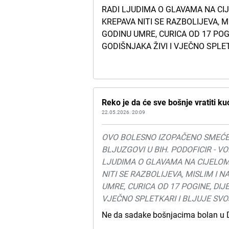
RADI LJUDIMA O GLAVAMA NA CI
KREPAVA NITI SE RAZBOLIJEVA, M
GODINU UMRE, CURICA OD 17 POGI
GODIŠNJAKA ŽIVI I VJEČNO SPLET
Reko je da će sve bošnje vratiti kuć
22.05.2026. 20:09
OVO BOLESNO IZOPAČENO SMEĆE JA
BLJUZGOVI U BIH. PODOFICIR - V
LJUDIMA O GLAVAMA NA CIJELOM
NITI SE RAZBOLIJEVA, MISLIM I 
UMRE, CURICA OD 17 POGINE, DIJE
VJEČNO SPLETKARI I BLJUJE SVOJ
Ne da sadake bošnjacima bolan u D