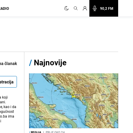
RADIO
90,2 FM
/
Najnovije
na članak
stracija
 koji
ani.
e, kao i da
mogućnost
vo.ba ima
i
/
REGIJA
I
PRIJE OKO 2H