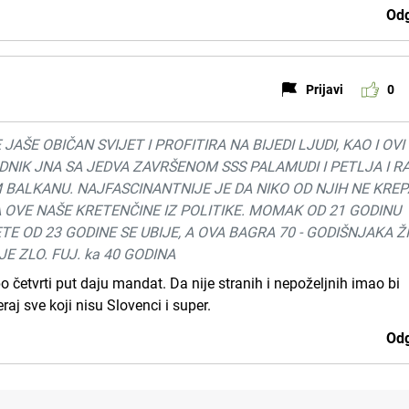
Odg
Prijavi
0
ŠE OBIČAN SVIJET I PROFITIRA NA BIJEDI LJUDI, KAO I OVI
ODNIK JNA SA JEDVA ZAVRŠENOM SSS PALAMUDI I PETLJA I RA
 BALKANU. NAJFASCINANTNIJE JE DA NIKO OD NJIH NE KRE
NA OVE NAŠE KRETENČINE IZ POLITIKE. MOMAK OD 21 GODINU
TE OD 23 GODINE SE UBIJE, A OVA BAGRA 70 - GODIŠNJAKA ŽIV
E ZLO. FUJ. ka 40 GODINA
o četvrti put daju mandat. Da nije stranih i nepoželjnih imao bi
aj sve koji nisu Slovenci i super.
Odg