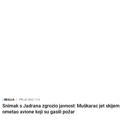
/
REGIJA
I
PRIJE OKO 11H
Snimak s Jadrana zgrozio javnost: Muškarac jet skijem
ometao avione koji su gasili požar