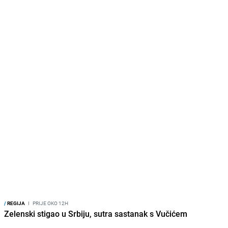
/
REGIJA
I
PRIJE OKO 12H
Zelenski stigao u Srbiju, sutra sastanak s Vučićem