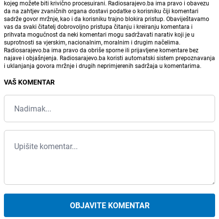
kojeg možete biti krivično procesuirani. Radiosarajevo.ba ima pravo i obavezu
da na zahtjev zvaničnih organa dostavi podatke o korisniku čiji komentari
sadrže govor mržnje, kao i da korisniku trajno blokira pristup. Obaviještavamo
vas da svaki čitatelj dobrovoljno pristupa čitanju i kreiranju komentara i
prihvata mogućnost da neki komentari mogu sadržavati narativ koji je u
suprotnosti sa vjerskim, nacionalnim, moralnim i drugim načelima.
Radiosarajevo.ba ima pravo da obriše sporne ili prijavljene komentare bez
najave i objašnjenja. Radiosarajevo.ba koristi automatski sistem prepoznavanja
i uklanjanja govora mržnje i drugih neprimjerenih sadržaja u komentarima.
VAŠ KOMENTAR
OBJAVITE KOMENTAR