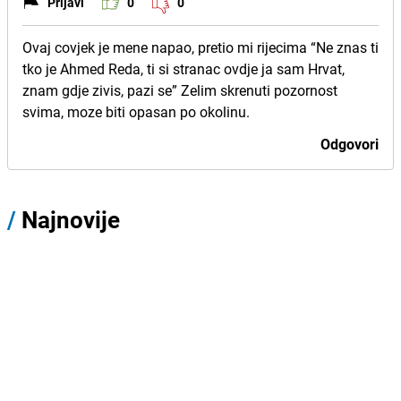
Prijavi
0
0
Ovaj covjek je mene napao, pretio mi rijecima “Ne znas ti
tko je Ahmed Reda, ti si stranac ovdje ja sam Hrvat,
znam gdje zivis, pazi se” Zelim skrenuti pozornost
svima, moze biti opasan po okolinu.
Odgovori
/
Najnovije