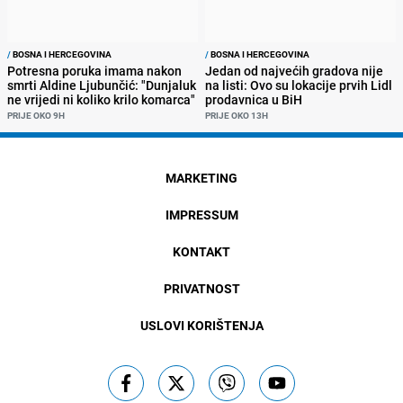
/
BOSNA I HERCEGOVINA
/
BOSNA I HERCEGOVINA
Potresna poruka imama nakon
Jedan od najvećih gradova nije
smrti Aldine Ljubunčić: "Dunjaluk
na listi: Ovo su lokacije prvih Lidl
ne vrijedi ni koliko krilo komarca"
prodavnica u BiH
PRIJE OKO 9H
PRIJE OKO 13H
MARKETING
IMPRESSUM
KONTAKT
PRIVATNOST
USLOVI KORIŠTENJA