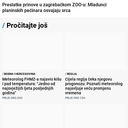
Preslatke prinove u zagrebačkom ZOO-u: Mladunci
planinskih pećinara osvajaju srca
/
Pročitajte još
/
BOSNA I HERCEGOVINA
/
REGIJA
Meteorolog FHMZ-a najavio kišu
Cijela regija čeka njegovu
i pad temperatura: "Jedno od
progonozu: Poznati meteorolog
najsvježijih ljeta posljednjih
najavljuje veću promjenu
godina"
vremena
PRIJE OKO 20H
PRIJE OKO 15H