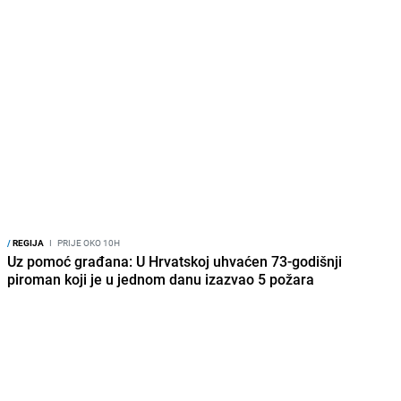
/
REGIJA
I
PRIJE OKO 10H
Uz pomoć građana: U Hrvatskoj uhvaćen 73-godišnji
piroman koji je u jednom danu izazvao 5 požara