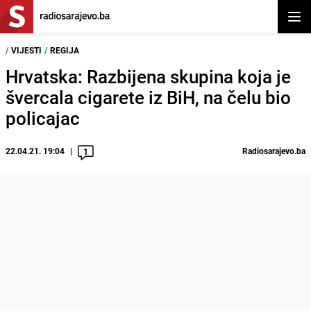
Otvor
/
VIJESTI
/
REGIJA
Hrvatska: Razbijena skupina koja je
švercala cigarete iz BiH, na čelu bio
policajac
22.04.21. 19:04
Radiosarajevo.ba
1