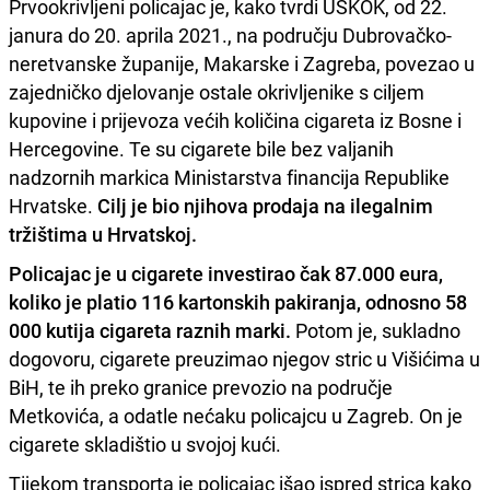
Prvookrivljeni policajac je, kako tvrdi USKOK, od 22.
janura do 20. aprila 2021., na području Dubrovačko-
neretvanske županije, Makarske i Zagreba, povezao u
zajedničko djelovanje ostale okrivljenike s ciljem
kupovine i prijevoza većih količina cigareta iz Bosne i
Hercegovine. Te su cigarete bile bez valjanih
nadzornih markica Ministarstva financija Republike
Hrvatske.
Cilj je bio njihova prodaja na ilegalnim
tržištima u Hrvatskoj.
Policajac je u cigarete investirao čak 87.000 eura,
koliko je platio 116 kartonskih pakiranja, odnosno 58
000 kutija cigareta raznih marki.
Potom je, sukladno
dogovoru, cigarete preuzimao njegov stric u Višićima u
BiH, te ih preko granice prevozio na područje
Metkovića, a odatle nećaku policajcu u Zagreb. On je
cigarete skladištio u svojoj kući.
Tijekom transporta je policajac išao ispred strica kako