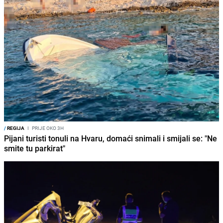
/
REGIJA
I
PRIJE OKO 3H
Pijani turisti tonuli na Hvaru, domaći snimali i smijali se: "Ne
smite tu parkirat"