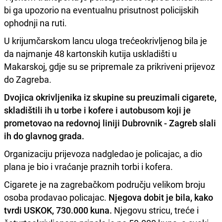
bi ga upozorio na eventualnu prisutnost policijskih
ophodnji na ruti.
U krijumčarskom lancu uloga trećeokrivljenog bila je
da najmanje 48 kartonskih kutija uskladišti u
Makarskoj, gdje su se pripremale za prikriveni prijevoz
do Zagreba.
Dvojica okrivljenika iz skupine su preuzimali cigarete,
skladištili ih u torbe i kofere i autobusom koji je
prometovao na redovnoj liniji Dubrovnik - Zagreb slali
ih do glavnog grada.
Organizaciju prijevoza nadgledao je policajac, a dio
plana je bio i vraćanje praznih torbi i kofera.
Cigarete je na zagrebačkom području velikom broju
osoba prodavao policajac.
Njegova dobit je bila, kako
tvrdi USKOK, 730.000 kuna.
Njegovu stricu, treće i