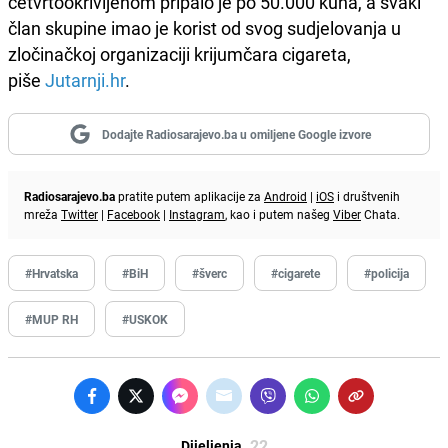
četvrtookrivljenom pripalo je po 50.000 kuna, a svaki
član skupine imao je korist od svog sudjelovanja u
zločinačkoj organizaciji krijumčara cigareta
,
piše
Jutarnji.hr
.
Dodajte Radiosarajevo.ba u omiljene Google izvore
Radiosarajevo.ba
pratite putem aplikacije za
Android
|
iOS
i društvenih
mreža
Twitter
|
Facebook
|
Instagram
, kao i putem našeg
Viber
Chata.
#Hrvatska
#BiH
#šverc
#cigarete
#policija
#MUP RH
#USKOK
22
Dijeljenja