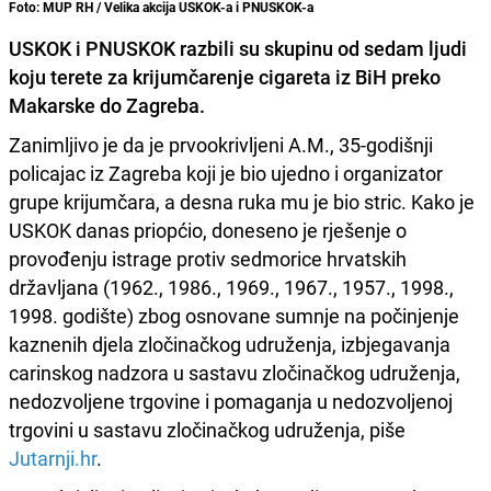
Foto: MUP RH / Velika akcija USKOK-a i PNUSKOK-a
USKOK i PNUSKOK razbili su skupinu od sedam ljudi
koju terete za krijumčarenje cigareta iz BiH preko
Makarske do Zagreba.
Zanimljivo je da je prvookrivljeni A.M., 35-godišnji
policajac iz Zagreba koji je bio ujedno i organizator
grupe krijumčara, a desna ruka mu je bio stric. Kako je
USKOK danas priopćio, doneseno je rješenje o
provođenju istrage protiv sedmorice hrvatskih
državljana (1962., 1986., 1969., 1967., 1957., 1998.,
1998. godište) zbog osnovane sumnje na počinjenje
kaznenih djela zločinačkog udruženja, izbjegavanja
carinskog nadzora u sastavu zločinačkog udruženja,
nedozvoljene trgovine i pomaganja u nedozvoljenoj
trgovini u sastavu zločinačkog udruženja, piše
Jutarnji.hr
.