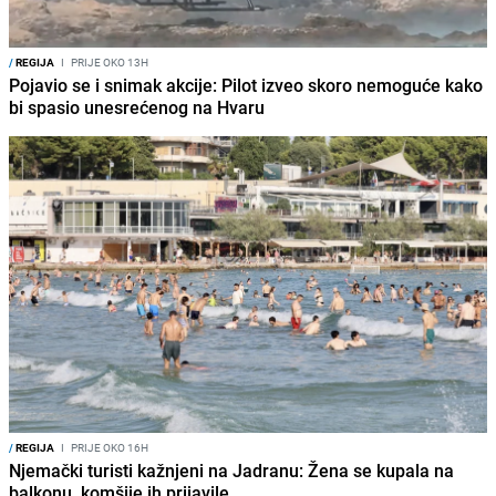
/
REGIJA
I
PRIJE OKO 13H
Pojavio se i snimak akcije: Pilot izveo skoro nemoguće kako
bi spasio unesrećenog na Hvaru
/
REGIJA
I
PRIJE OKO 16H
Njemački turisti kažnjeni na Jadranu: Žena se kupala na
balkonu, komšije ih prijavile