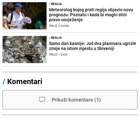
/
REGIJA
Meteorolog kojeg prati regija objavio novu
prognozu: Poznato i kada bi moglo stići
pravo osvježenje
PRIJE 2 DANA
/
REGIJA
Samo dan kasnije: Još dva planinara ugrizle
zmije na istom mjestu u Sloveniji
PRIJE 1 DAN
/
Komentari
Prikaži komentare
(
1
)