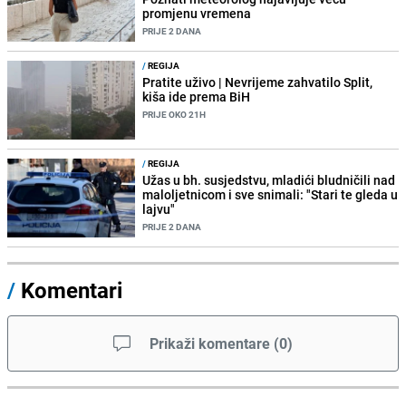
promjenu vremena
PRIJE 2 DANA
/
REGIJA
Pratite uživo | Nevrijeme zahvatilo Split,
kiša ide prema BiH
PRIJE OKO 21H
/
REGIJA
Užas u bh. susjedstvu, mladići bludničili nad
maloljetnicom i sve snimali: "Stari te gleda u
lajvu"
PRIJE 2 DANA
/
Komentari
Prikaži komentare
(
0
)