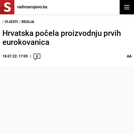
Otvor
/
VIJESTI
/
REGIJA
Hrvatska počela proizvodnju prvih
eurokovanica
18.07.22. 17:05
AA
0