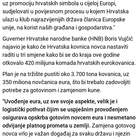
uz promociju hrvatskih simbola u cijeloj Europi,
sudjelovati u povijesnom procesu u kojem Hrvatska
ulazi u klub najrazvijenijih država članica Europske
unije, na korist naših građana i gospodarstva."
Guverner Hrvatske narodne banke (HNB) Boris Vujčić
najavio je kako će Hrvatska kovnica novca nastaviti
raditi u tri smjene kako bi se do kraja ove godine
otkovalo 420 milijuna komada hrvatskih eurokovanica.
Plan je na tržište pustiti oko 3.700 tona kovanica, uz
350 miliona novčanica eura, što bi trebalo zadovoljiti
potrebe za gotovinom i zamjenom kune.
"Uvođenje eura, uz sve svoje aspekte, velik je i
logistički pothvat čijim se uspješnim provođenjem
osigurava opskrba gotovim novcem eura i nesmetano
odvijanje platnog prometa u zemlji.
Zamjena gotovog
novca vrlo je važan događaj za svaku državu i njezin