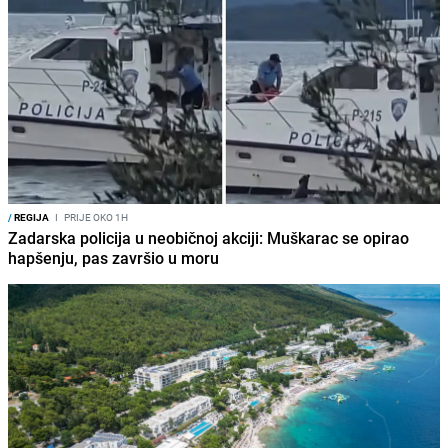
/
REGIJA
I
PRIJE OKO 1H
Zadarska policija u neobičnoj akciji: Muškarac se opirao
hapšenju, pas završio u moru