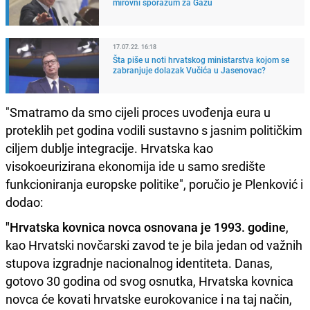
mirovni sporazum za Gazu
17.07.22. 16:18
Šta piše u noti hrvatskog ministarstva kojom se
zabranjuje dolazak Vučića u Jasenovac?
"Smatramo da smo cijeli proces uvođenja eura u
proteklih pet godina vodili sustavno s jasnim političkim
ciljem dublje integracije. Hrvatska kao
visokoeurizirana ekonomija ide u samo središte
funkcioniranja europske politike", poručio je Plenković i
dodao:
"Hrvatska kovnica novca osnovana je 1993. godine
,
kao Hrvatski novčarski zavod te je bila jedan od važnih
stupova izgradnje nacionalnog identiteta. Danas,
gotovo 30 godina od svog osnutka, Hrvatska kovnica
novca će kovati hrvatske eurokovanice i na taj način,