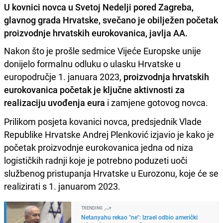
U kovnici novca u Svetoj Nedelji pored Zagreba,
glavnog grada Hrvatske, svečano je obilježen početak
proizvodnje hrvatskih eurokovanica, javlja AA.
Nakon što je prošle sedmice Vijeće Europske unije
donijelo formalnu odluku o ulasku Hrvatske u
europodručje 1. januara 2023,
proizvodnja hrvatskih
eurokovanica početak je ključne aktivnosti za
realizaciju uvođenja eura
i zamjene gotovog novca.
Prilikom posjeta kovanici novca, predsjednik Vlade
Republike Hrvatske Andrej Plenković izjavio je kako je
početak proizvodnje eurokovanica jedna od niza
logističkih radnji koje je potrebno poduzeti uoči
službenog pristupanja Hrvatske u Eurozonu, koje će se
realizirati s 1. januarom 2023.
TRENDING
Netanyahu rekao "ne": Izrael odbio američki