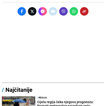
/
Najčitanije
/
REGIJA
Cijela regija čeka njegovu progonozu:
Poznati meteorolog najavljuje veću