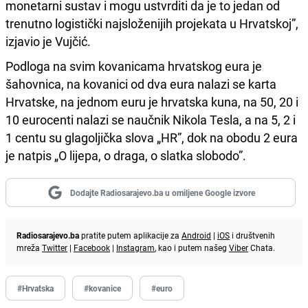
monetarni sustav i mogu ustvrditi da je to jedan od
trenutno logistički najsloženijih projekata u Hrvatskoj”,
izjavio je Vujčić.
Podloga na svim kovanicama hrvatskog eura je
šahovnica, na kovanici od dva eura nalazi se karta
Hrvatske, na jednom euru je hrvatska kuna, na 50, 20 i
10 eurocenti nalazi se naučnik Nikola Tesla, a na 5, 2 i
1 centu su glagoljička slova „HR”, dok na obodu 2 eura
je natpis „O lijepa, o draga, o slatka slobodo”.
Dodajte Radiosarajevo.ba u omiljene Google izvore
Radiosarajevo.ba
pratite putem aplikacije za
Android
|
iOS
i društvenih
mreža
Twitter
|
Facebook
|
Instagram
, kao i putem našeg
Viber
Chata.
#Hrvatska
#kovanice
#euro