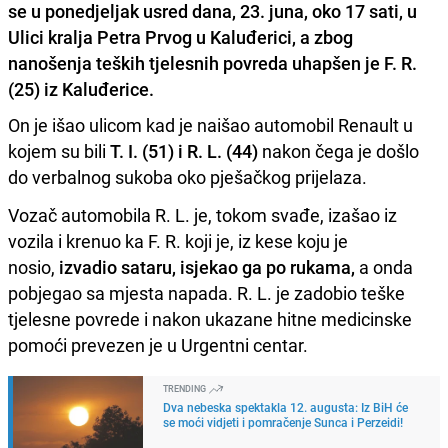
se u ponedjeljak usred dana, 23. juna, oko 17 sati, u
Ulici kralja Petra Prvog u Kaluđerici, a zbog
nanošenja teških tjelesnih povreda uhapšen je F. R.
(25) iz Kaluđerice.
On je išao ulicom kad je naišao automobil Renault u
kojem su bili
T. I. (51) i R. L. (44)
nakon čega je došlo
do verbalnog sukoba oko pješačkog prijelaza.
Vozač automobila R. L. je, tokom svađe, izašao iz
vozila i krenuo ka F. R. koji je, iz kese koju je
nosio,
izvadio sataru, isjekao ga po rukama,
a onda
pobjegao sa mjesta napada. R. L. je zadobio teške
tjelesne povrede i nakon ukazane hitne medicinske
pomoći prevezen je u Urgentni centar.
TRENDING
Dva nebeska spektakla 12. augusta: Iz BiH će
se moći vidjeti i pomračenje Sunca i Perzeidi!