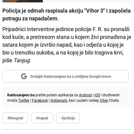
Policija je odmah raspisala akciju "Vihor 3" i započela
potragu za napadačem.
Pripadnici Interventne jedinice policije F. R. su pronašli
kod kuće, a pretresom stana u kojem živi pronađena je
satara kojom je izvršio napad, kao i odjeća u kojoj je
bio u trenutku sukoba, a na kojoj je bilo tragova krvi,
piše
Tanjug.
Dodajte Radiosarajevo.ba u omiljene Google izvore
Radiosarajevo.ba
pratite putem aplikacije za
Android
|
iOS
i društvenih
mreža
Twitter
|
Facebook
|
Instagram
, kao i putem našeg
Viber
Chata.
#Beograd
#napad
#policija