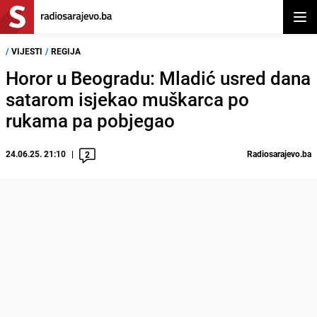
Otvor
/
VIJESTI
/
REGIJA
Horor u Beogradu: Mladić usred dana
satarom isjekao muškarca po
rukama pa pobjegao
24.06.25. 21:10
Radiosarajevo.ba
2