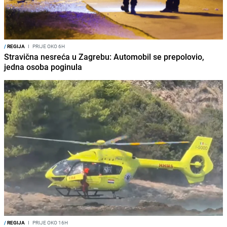
/
REGIJA
I
PRIJE OKO 6H
Stravična nesreća u Zagrebu: Automobil se prepolovio,
jedna osoba poginula
/
REGIJA
I
PRIJE OKO 16H