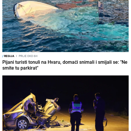
/
REGIJA
I
PRIJE OKO 6H
Pijani turisti tonuli na Hvaru, domaći snimali i smijali se: "Ne
smite tu parkirat"