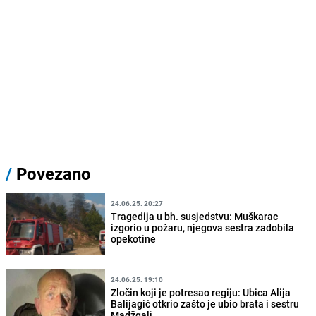
/
Povezano
24.06.25. 20:27
Tragedija u bh. susjedstvu: Muškarac
izgorio u požaru, njegova sestra zadobila
opekotine
24.06.25. 19:10
Zločin koji je potresao regiju: Ubica Alija
Balijagić otkrio zašto je ubio brata i sestru
Madžgalj