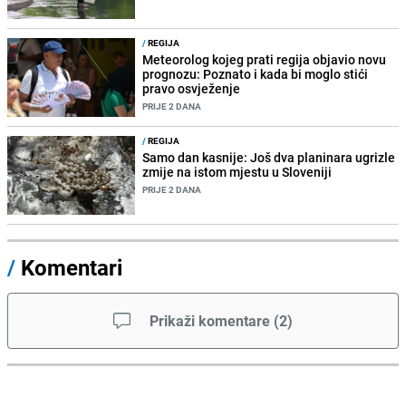
/
REGIJA
Meteorolog kojeg prati regija objavio novu
prognozu: Poznato i kada bi moglo stići
pravo osvježenje
PRIJE 2 DANA
/
REGIJA
Samo dan kasnije: Još dva planinara ugrizle
zmije na istom mjestu u Sloveniji
PRIJE 2 DANA
/
Komentari
Prikaži komentare
(
2
)