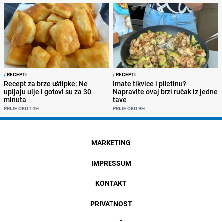
/
RECEPTI
/
RECEPTI
Recept za brze uštipke: Ne
Imate tikvice i piletinu?
upijaju ulje i gotovi su za 30
Napravite ovaj brzi ručak iz jedne
minuta
tave
PRIJE OKO 14H
PRIJE OKO 9H
MARKETING
IMPRESSUM
KONTAKT
PRIVATNOST