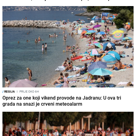
/
REGIJA
I
PRIJE OKO 6H
Oprez za one koji vikend provode na Jadranu: U ova tri
grada na snazi je crveni meteoalarm