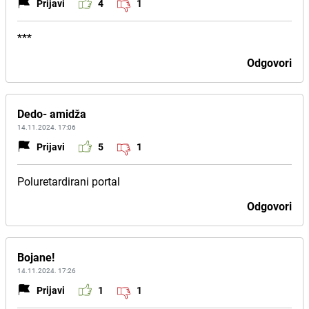
Prijavi
4
1
***
Odgovori
Dedo- amidža
14.11.2024. 17:06
Prijavi
5
1
Poluretardirani portal
Odgovori
Bojane!
14.11.2024. 17:26
Prijavi
1
1