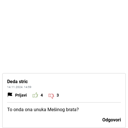
Deda stric
14.11.2024. 14:59
Prijavi
4
3
To onda ona unuka Mešinog brata?
Odgovori