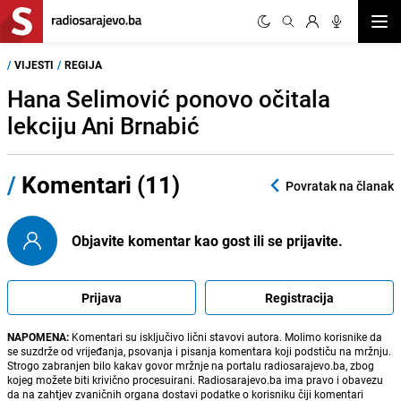
Otvor
/
VIJESTI
/
REGIJA
Hana Selimović ponovo očitala
lekciju Ani Brnabić
/
Komentari (11)
Povratak na članak
Objavite komentar kao gost ili se prijavite.
Prijava
Registracija
NAPOMENA:
Komentari su isključivo lični stavovi autora. Molimo korisnike da
se suzdrže od vrijeđanja, psovanja i pisanja komentara koji podstiču na mržnju.
Strogo zabranjen bilo kakav govor mržnje na portalu radiosarajevo.ba, zbog
kojeg možete biti krivično procesuirani. Radiosarajevo.ba ima pravo i obavezu
da na zahtjev zvaničnih organa dostavi podatke o korisniku čiji komentari