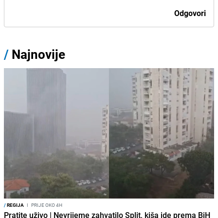
Odgovori
/
Najnovije
/
REGIJA
I
PRIJE OKO 4H
Pratite uživo | Nevrijeme zahvatilo Split, kiša ide prema BiH