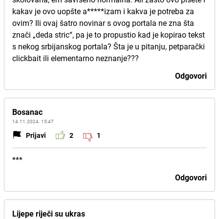
kakav je ovo uopšte a*****izam i kakva je potreba za
ovim? Ili ovaj šatro novinar s ovog portala ne zna šta
znači „deda stric“, pa je to propustio kad je kopirao tekst
s nekog srbijanskog portala? Šta je u pitanju, petparački
clickbait ili elementarno neznanje???
Odgovori
Bosanac
14.11.2024. 15:47
Prijavi
2
1
***
Odgovori
Lijepe riječi su ukras