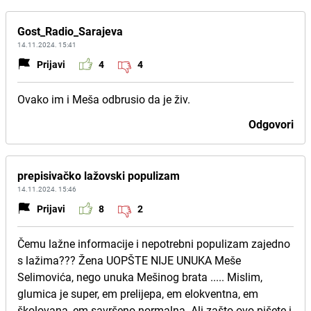
Gost_Radio_Sarajeva
14.11.2024. 15:41
Prijavi
4
4
Ovako im i Meša odbrusio da je živ.
Odgovori
prepisivačko lažovski populizam
14.11.2024. 15:46
Prijavi
8
2
Čemu lažne informacije i nepotrebni populizam zajedno
s lažima??? Žena UOPŠTE NIJE UNUKA Meše
Selimovića, nego unuka Mešinog brata ..... Mislim,
glumica je super, em prelijepa, em elokventna, em
školovana, em savršeno normalna. Ali zašto ovo pišete i