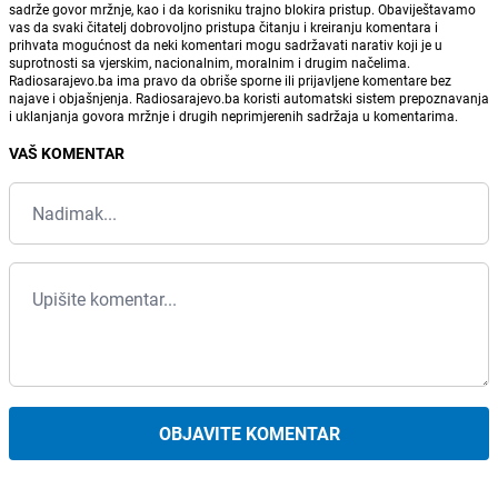
sadrže govor mržnje, kao i da korisniku trajno blokira pristup. Obaviještavamo
vas da svaki čitatelj dobrovoljno pristupa čitanju i kreiranju komentara i
prihvata mogućnost da neki komentari mogu sadržavati narativ koji je u
suprotnosti sa vjerskim, nacionalnim, moralnim i drugim načelima.
Radiosarajevo.ba ima pravo da obriše sporne ili prijavljene komentare bez
najave i objašnjenja. Radiosarajevo.ba koristi automatski sistem prepoznavanja
i uklanjanja govora mržnje i drugih neprimjerenih sadržaja u komentarima.
VAŠ KOMENTAR
OBJAVITE KOMENTAR