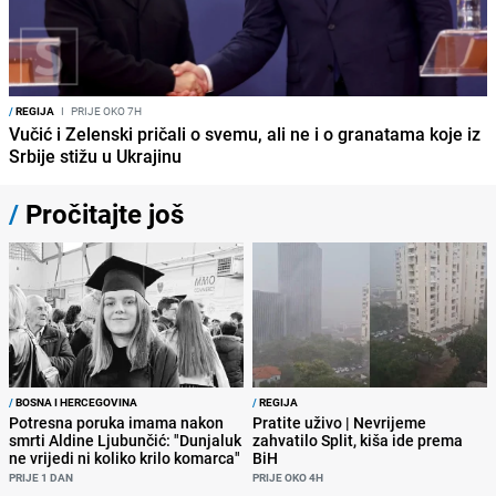
/
REGIJA
I
PRIJE OKO 7H
Vučić i Zelenski pričali o svemu, ali ne i o granatama koje iz
Srbije stižu u Ukrajinu
/
Pročitajte još
/
BOSNA I HERCEGOVINA
/
REGIJA
Potresna poruka imama nakon
Pratite uživo | Nevrijeme
smrti Aldine Ljubunčić: "Dunjaluk
zahvatilo Split, kiša ide prema
ne vrijedi ni koliko krilo komarca"
BiH
PRIJE 1 DAN
PRIJE OKO 4H