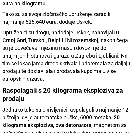
eura po kilogramu
.
Tako su za svoje zločinačko udruženje zaradili
najmanje
525.640 eura
, dodaje Uskok.
Optuženici su drogu, nadodaje Uskok,
nabavljali
u
Crnoj Gori, Turskoj, Belgiji i Nizozemskoj,
nakon čega
su je povećavali njezinu masu i dovozili je do
unajmljenih stanova i garaža u Zagrebu i Ljubljani. Na
tim se lokacijama droga skrivala i pripremala za daljnju
prodaju te dostavljala i prodavala kupcima u više
europskih država.
Raspolagali s 20 kilograma eksploziva za
prodaju
Jednako tako su okrivljenici raspolagali s najmanje 12
pištolja, dvije automatske puške, 6000 metaka,
20
kilograma eksploziva, dva detonatora
, magnetom za
pričvršćivanje eksploziva te daljinskim upravljačem za