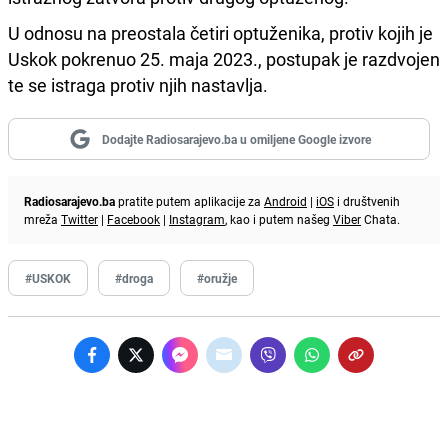
U odnosu na preostala četiri optuženika, protiv kojih je
Uskok pokrenuo 25. maja 2023., postupak je razdvojen
te se istraga protiv njih nastavlja.
Dodajte Radiosarajevo.ba u omiljene Google izvore
Radiosarajevo.ba
pratite putem aplikacije za
Android
|
iOS
i društvenih
mreža
Twitter
|
Facebook
|
Instagram
, kao i putem našeg
Viber
Chata.
#USKOK
#droga
#oružje