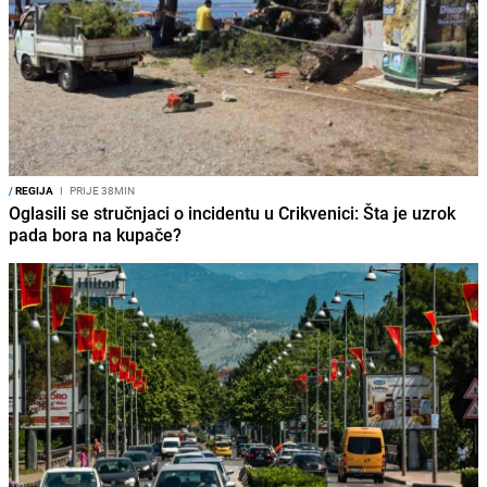
/
REGIJA
I
PRIJE 38MIN
Oglasili se stručnjaci o incidentu u Crikvenici: Šta je uzrok
pada bora na kupače?