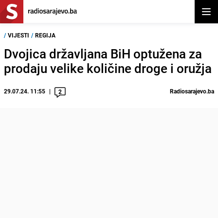
Otvor
/
VIJESTI
/
REGIJA
Dvojica državljana BiH optužena za
prodaju velike količine droge i oružja
29.07.24. 11:55
Radiosarajevo.ba
2