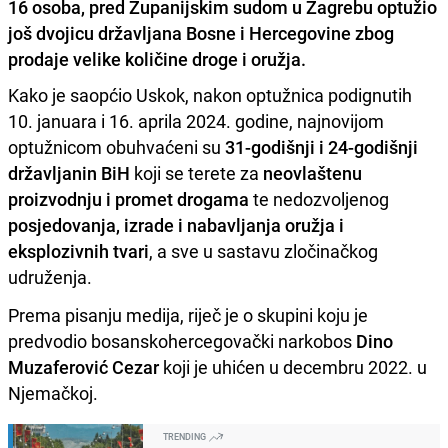
16 osoba, pred Županijskim sudom u Zagrebu optužio
još dvojicu državljana Bosne i Hercegovine zbog
prodaje velike količine droge i oružja.
Kako je saopćio Uskok, nakon optužnica podignutih
10. januara i 16. aprila 2024. godine, najnovijom
optužnicom obuhvaćeni su
31-godišnji i 24-godišnji
državljanin BiH
koji se terete za
neovlaštenu
proizvodnju i promet drogama
te nedozvoljenog
posjedovanja, izrade i nabavljanja oružja i
eksplozivnih tvari
, a sve u sastavu zločinačkog
udruženja.
Prema pisanju medija, riječ je o skupini koju je
predvodio bosanskohercegovački narkobos
Dino
Muzaferović Cezar
koji je uhićen u decembru 2022. u
Njemačkoj.
TRENDING