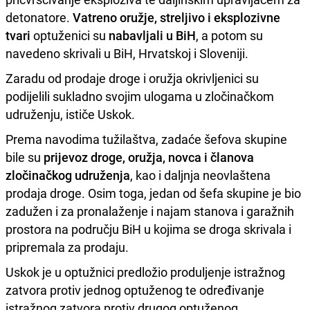
detonatore.
Vatreno oružje, streljivo i eksplozivne
tvari
optuženici su
nabavljali u BiH
, a potom su
navedeno skrivali u BiH, Hrvatskoj i Sloveniji.
Zaradu od prodaje droge i oružja okrivljenici su
podijelili sukladno svojim ulogama u zločinačkom
udruženju, ističe Uskok.
Prema navodima tužilaštva, zadaće šefova skupine
bile su
prijevoz droge, oružja, novca i članova
zločinačkog udruženja
, kao i daljnja neovlaštena
prodaja droge. Osim toga, jedan od šefa skupine je bio
zadužen i za pronalaženje i najam stanova i garažnih
prostora na području BiH u kojima se droga skrivala i
pripremala za prodaju.
Uskok je u optužnici predložio produljenje istražnog
zatvora protiv jednog optuženog te određivanje
istražnog zatvora protiv drugog optuženog.