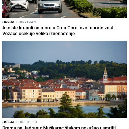
/
REGIJA
I
PRIJE 50MIN
Ako ste krenuli na more u Crnu Goru, ovo morate znati:
Vozače očekuje veliko iznenađenje
/
REGIJA
I
PRIJE OKO 1H
Drama na Jadranu: Muškarac štakom pokušao usmrtiti