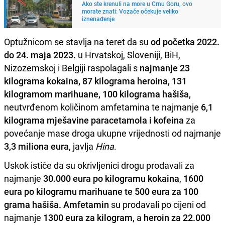
Ako ste krenuli na more u Crnu Goru, ovo
morate znati: Vozače očekuje veliko
iznenađenje
Optužnicom se stavlja na teret da su
od početka 2022.
do 24. maja 2023.
u Hrvatskoj, Sloveniji, BiH,
Nizozemskoj i Belgiji raspolagali s
najmanje 23
kilograma kokaina, 87 kilograma heroina, 131
kilogramom marihuane, 100 kilograma hašiša,
neutvrđenom količinom amfetamina te najmanje
6,1
kilograma mješavine paracetamola i kofeina
za
povećanje mase droga ukupne vrijednosti od najmanje
3,3 miliona eura
, javlja
Hina
.
Uskok ističe da su okrivljenici drogu prodavali za
najmanje
30.000 eura po kilogramu kokaina
,
1600
eura
po kilogramu marihuane te 500 eura za 100
grama hašiša.
Amfetamin
su prodavali po cijeni od
najmanje
1300 eura za kilogram
, a
heroin za 22.000