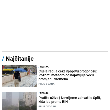
/
Najčitanije
/
REGIJA
Cijela regija čeka njegovu progonozu:
Poznati meteorolog najavljuje veću
promjenu vremena
PRIJE 2 DANA
/
REGIJA
Pratite uživo | Nevrijeme zahvatilo Split,
kiša ide prema BiH
PRIJE OKO 23H