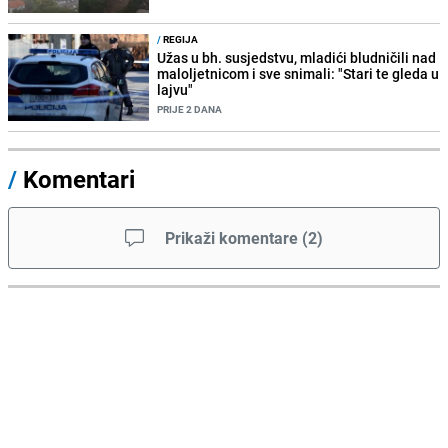
/
REGIJA
Užas u bh. susjedstvu, mladići bludničili nad
maloljetnicom i sve snimali: "Stari te gleda u
lajvu"
PRIJE 2 DANA
/
Komentari
Prikaži komentare
(
2
)