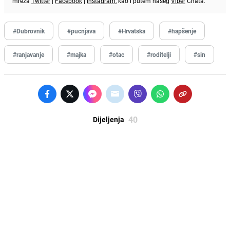
mreža
Twitter
|
Facebook
|
Instagram
, kao i putem našeg
Viber
Chata.
#Dubrovnik
#pucnjava
#Hrvatska
#hapšenje
#ranjavanje
#majka
#otac
#roditelji
#sin
40
Dijeljenja