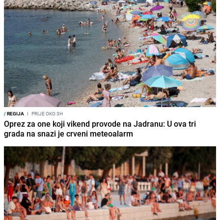
/
REGIJA
I
PRIJE OKO 3H
Oprez za one koji vikend provode na Jadranu: U ova tri
grada na snazi je crveni meteoalarm