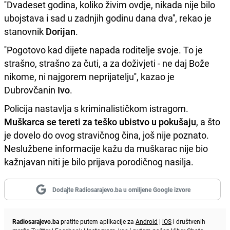
''Dvadeset godina, koliko živim ovdje, nikada nije bilo
ubojstava i sad u zadnjih godinu dana dva'', rekao je
stanovnik
Dorijan
.
''Pogotovo kad dijete napada roditelje svoje. To je
strašno, strašno za čuti, a za doživjeti - ne daj Bože
nikome, ni najgorem neprijatelju'', kazao je
Dubrovčanin
Ivo
.
Policija nastavlja s kriminalističkom istragom.
Muškarca se tereti za teško ubistvo u pokušaju
, a što
je dovelo do ovog stravičnog čina, još nije poznato.
Neslužbene informacije kažu da muškarac nije bio
kažnjavan niti je bilo prijava porodičnog nasilja.
Dodajte Radiosarajevo.ba u omiljene Google izvore
Radiosarajevo.ba
pratite putem aplikacije za
Android
|
iOS
i društvenih