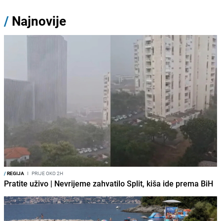
/
Najnovije
/
REGIJA
I
PRIJE OKO 2H
Pratite uživo | Nevrijeme zahvatilo Split, kiša ide prema BiH