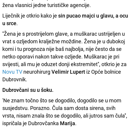
žena vlasnici jedne turističke agencije.
Liječnik je otkrio kako je
sin pucao majci u glavu, a ocu
u srce
.
''Žena je s prostrijelom glave, a muškarac ustrijeljen u
vrat s ozljedom kralježne moždine. Žena je u dubokoj
komi i tu prognoza nije baš najbolja, nije često da se
netko oporavi nakon takve ozljede. Muškarac je pri
svijesti, ali mu je oduzet donji ekstremitet'', otkrio je za
Novu TV
neurohirurg
Velimir Lupert
iz Opće bolnice
Dubrovnik.
Dubrovčani su u šoku.
'Ne znam točno što se dogodilo, dogodilo se u mom
susjedstvu. Porazno. Čula sam dosta sirena, svih
vrsta, nisam znala što se dogodilo, ali jutros sam čula'',
ispričala je Dubrovčanka
Marija
.