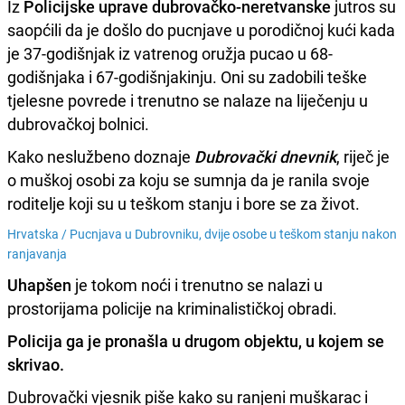
Iz
Policijske uprave dubrovačko-neretvanske
jutros su
saopćili da je došlo do pucnjave u porodičnoj kući kada
je 37-godišnjak iz vatrenog oružja pucao u 68-
godišnjaka i 67-godišnjakinju. Oni su zadobili teške
tjelesne povrede i trenutno se nalaze na liječenju u
dubrovačkoj bolnici.
Kako neslužbeno doznaje
Dubrovački dnevnik
, riječ je
o muškoj osobi za koju se sumnja da je ranila svoje
roditelje koji su u teškom stanju i bore se za život.
Hrvatska /
Pucnjava u Dubrovniku, dvije osobe u teškom stanju nakon
ranjavanja
Uhapšen
je tokom noći i trenutno se nalazi u
prostorijama policije na kriminalističkoj obradi.
Policija ga je pronašla u drugom objektu, u kojem se
skrivao.
Dubrovački vjesnik piše kako su ranjeni muškarac i