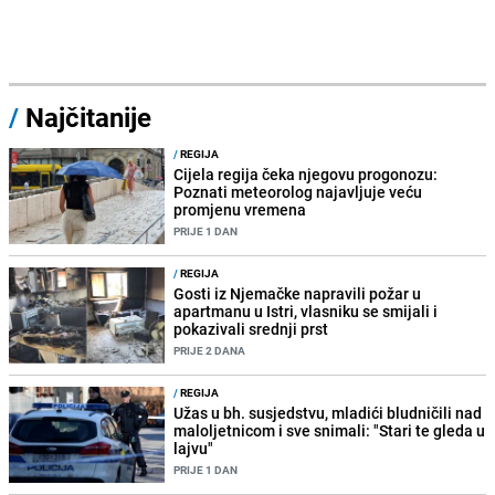
/
Najčitanije
/
REGIJA
Cijela regija čeka njegovu progonozu:
Poznati meteorolog najavljuje veću
promjenu vremena
PRIJE 1 DAN
/
REGIJA
Gosti iz Njemačke napravili požar u
apartmanu u Istri, vlasniku se smijali i
pokazivali srednji prst
PRIJE 2 DANA
/
REGIJA
Užas u bh. susjedstvu, mladići bludničili nad
maloljetnicom i sve snimali: "Stari te gleda u
lajvu"
PRIJE 1 DAN