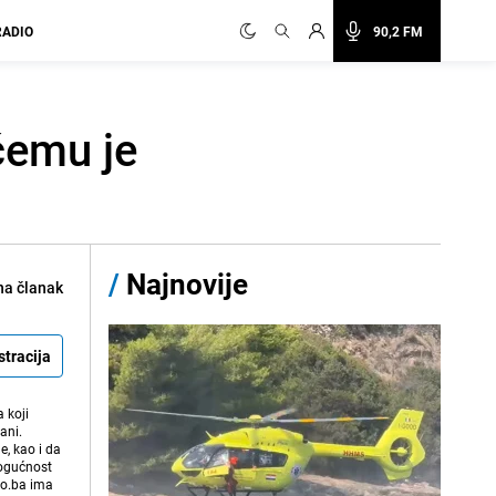
RADIO
90,2 FM
 čemu je
/
Najnovije
na članak
stracija
 koji
ani.
e, kao i da
mogućnost
vo.ba ima