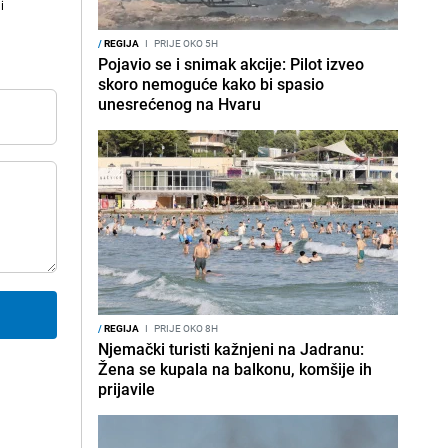
i
/
REGIJA
I
PRIJE OKO 5H
Pojavio se i snimak akcije: Pilot izveo
skoro nemoguće kako bi spasio
unesrećenog na Hvaru
/
REGIJA
I
PRIJE OKO 8H
Njemački turisti kažnjeni na Jadranu:
Žena se kupala na balkonu, komšije ih
prijavile