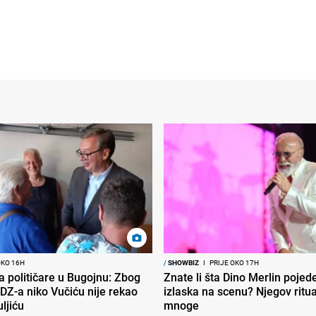
OKO 16H
/
SHOWBIZ
I
PRIJE OKO 17H
ra političare u Bugojnu: Zbog
Znate li šta Dino Merlin pojede
DZ-a niko Vučiću nije rekao
izlaska na scenu? Njegov ritu
uljiću
mnoge