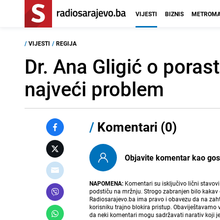
VIJESTI
BIZNIS
METROMA
/
VIJESTI
/
REGIJA
Dr. Ana Gligić o poras
najveći problem
/
Komentari (0)
Objavite komentar kao gost i
NAPOMENA:
Komentari su isključivo lični stavov
podstiču na mržnju. Strogo zabranjen bilo kakav 
Radiosarajevo.ba ima pravo i obavezu da na zahtj
korisniku trajno blokira pristup. Obaviještavamo 
da neki komentari mogu sadržavati narativ koji j