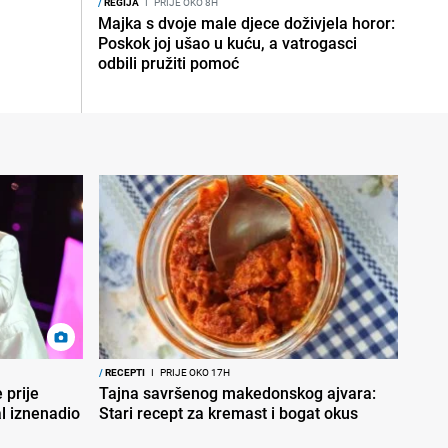
/
REGIJA
I
PRIJE OKO 8H
Majka s dvoje male djece doživjela horor:
Poskok joj ušao u kuću, a vatrogasci
odbili pružiti pomoć
/
RECEPTI
I
PRIJE OKO 17H
 prije
Tajna savršenog makedonskog ajvara:
al iznenadio
Stari recept za kremast i bogat okus