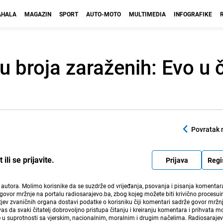
HALA
MAGAZIN
SPORT
AUTO-MOTO
MULTIMEDIA
INFOGRAFIKE
tu broja zaraženih: Evo u
Povratak 
li se prijavite.
Prijava
Regi
i autora. Molimo korisnike da se suzdrže od vrijeđanja, psovanja i pisanja komentara
govor mržnje na portalu radiosarajevo.ba, zbog kojeg možete biti krivično procesuir
ev zvaničnih organa dostavi podatke o korisniku čiji komentari sadrže govor mržnj
vas da svaki čitatelj dobrovoljno pristupa čitanju i kreiranju komentara i prihvata 
e u suprotnosti sa vjerskim, nacionalnim, moralnim i drugim načelima. Radiosaraje