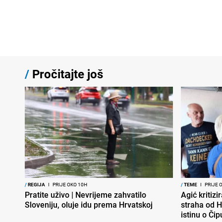
/
Pročitajte još
/
REGIJA
I
PRIJE OKO 10H
/
TEME
I
PRIJE 
Pratite uživo | Nevrijeme zahvatilo
Agić kritizi
Sloveniju, oluje idu prema Hrvatskoj
straha od H
istinu o Čip