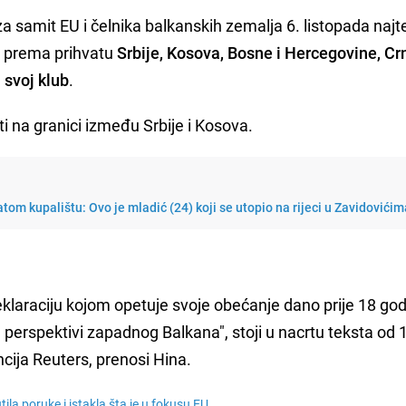
 samit EU i čelnika balkanskih zemalja 6. listopada najte
je prema prihvatu
Srbije, Kosova, Bosne i Hercegovine, Cr
 svoj klub
.
i na granici između Srbije i Kosova.
tom kupalištu: Ovo je mladić (24) koji se utopio na rijeci u Zavidovići
eklaraciju kojom opetuje svoje obećanje dano prije 18 god
perspektivi zapadnog Balkana", stoji u nacrtu teksta od 
ncija Reuters, prenosi Hina.
ila poruke i istakla šta je u fokusu EU