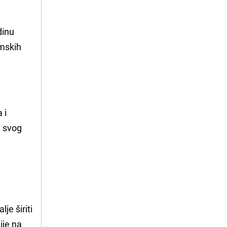
dinu
omskih
 i
d svog
je širiti
ije na