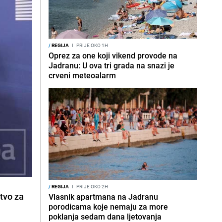
/
REGIJA
I
PRIJE OKO 1H
Oprez za one koji vikend provode na
Jadranu: U ova tri grada na snazi je
crveni meteoalarm
/
REGIJA
I
PRIJE OKO 2H
tvo za
Vlasnik apartmana na Jadranu
porodicama koje nemaju za more
poklanja sedam dana ljetovanja