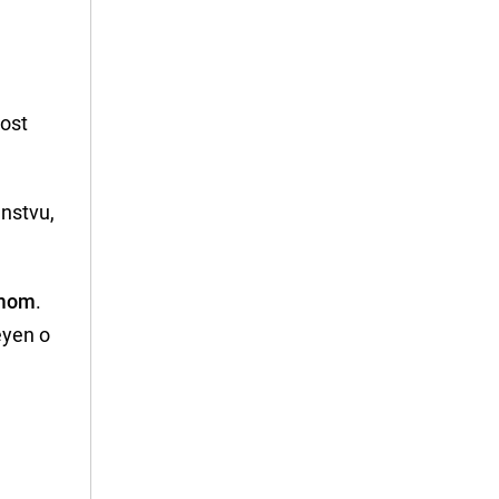
nost
anstvu,
amom
.
Leyen o