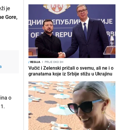
ži je
ne Gore,
/
REGIJA
I
PRIJE OKO 3H
ma
Vučić i Zelenski pričali o svemu, ali ne i o
granatama koje iz Srbije stižu u Ukrajinu
ina o
11.