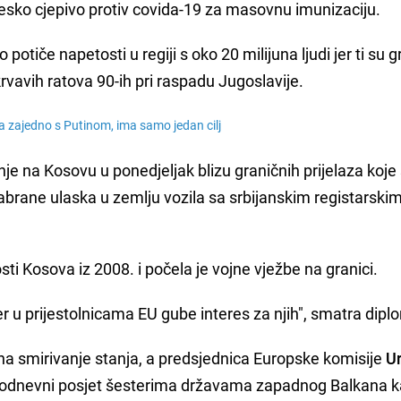
nesko cjepivo protiv covida-19 za masovnu imunizaciju.
otiče napetosti u regiji s oko 20 milijuna ljudi jer ti su 
krvavih ratova 90-ih pri raspadu Jugoslavije.
a zajedno s Putinom, ima samo jedan cilj
je na Kosovu u ponedjeljak blizu graničnih prijelaza koje
g zabrane ulaska u zemlju vozila sa srbijanskim registarski
sti Kosova iz 2008. i počela je vojne vježbe na granici.
r u prijestolnicama EU gube interes za njih", smatra dipl
na smirivanje stanja, a predsjednica Europske komisije
U
trodnevni posjet šesterima državama zapadnog Balkana k