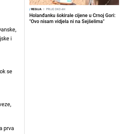
/
REGIJA
I
PRIJE OKO 4H
Holanđanku šokirale cijene u Crnoj Gori:
"Ovo nisam vidjela ni na Sejšelima"
 Danske,
ske i
ok se
veze,
la prva