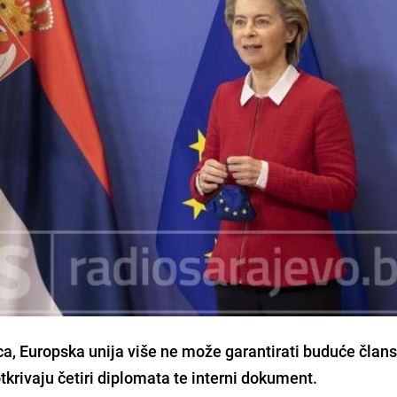
ca,
Europska unija
više ne može garantirati
buduće člans
otkrivaju četiri diplomata te interni dokument.