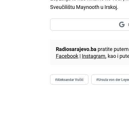
Sveučilištu Maynooth u Irskoj.
Radiosarajevo.ba
pratite putem 
Facebook
|
Instagram
, kao i p
#Aleksandar Vučić
#Ursula von der Leye