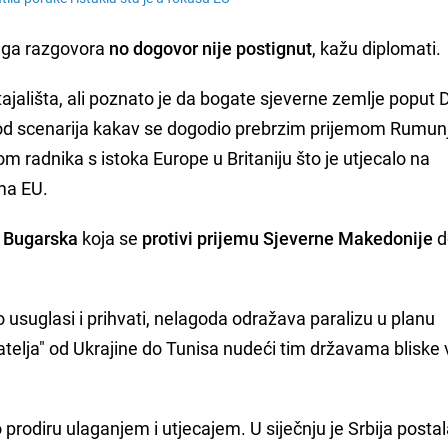
kruga razgovora
no dogovor nije postignut
, kažu diplomati.
stajališta, ali poznato je da bogate sjeverne zemlje poput
od scenarija kakav se dogodio prebrzim prijemom Rumunj
m radnika s istoka Europe u Britaniju što je utjecalo na
ema EU.
e
Bugarska
koja se
protivi prijemu Sjeverne Makedonije
d
 usuglasi i prihvati, nelagoda odražava paralizu u planu
jatelja" od Ukrajine do Tunisa nudeći tim državama bliske 
prodiru ulaganjem i utjecajem. U siječnju je Srbija posta