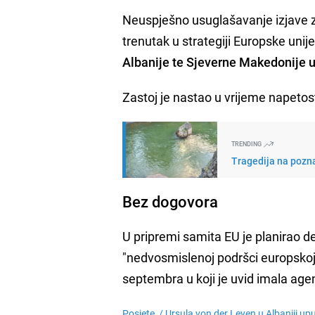
Neuspješno usuglašavanje izjave za
trenutak u strategiji Europske uni
Albanije te Sjeverne Makedonije u
Zastoj je nastao u vrijeme napetost
TRENDING
Tragedija na pozna
Bez dogovora
U pripremi samita EU je planirao d
"nedvosmislenoj podršci europskoj 
septembra u koji je uvid imala age
Posjete /
Ursula von der Leyen u Albaniji uput