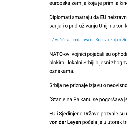
europska zemlja koja je primila ki
Diplomati smatraju da EU neizravno p
sanjali o pridruživanju Uniji nakon 
! /
Vučićeva predstava na Kosovu, koju režir
NATO-ovi vojnici pojačali su ophodn
blokirali lokalni Srbiji bijesni zbo
oznakama.
Srbija ne priznaje izjavu o neovisno
"Stanje na Balkanu se pogoršava je
EU i Sjedinjene Države pozvale su 
von der Leyen
počela je u utorak 