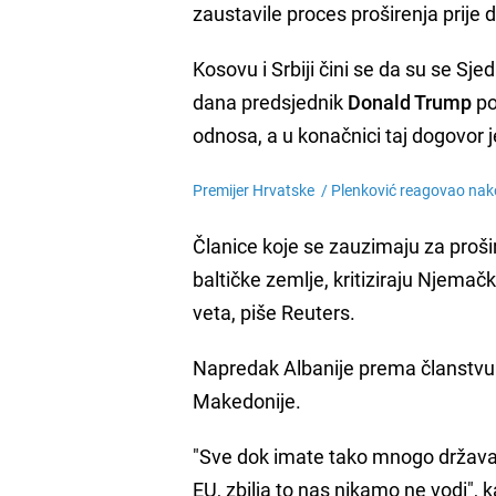
zaustavile proces proširenja prije 
Kosovu i Srbiji čini se da su se Sje
dana predsjednik
Donald Trump
po
odnosa, a u konačnici taj dogovor 
Premijer Hrvatske /
Plenković reagovao nak
Članice koje se zauzimaju za prošire
baltičke zemlje, kritiziraju Njemač
veta, piše Reuters.
Napredak Albanije prema članstvu z
Makedonije.
"Sve dok imate tako mnogo država čl
EU, zbilja to nas nikamo ne vodi", 