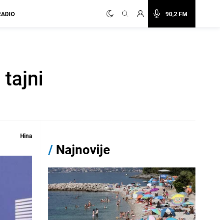
RADIO
90,2 FM
tajni
Hina
/
Najnovije