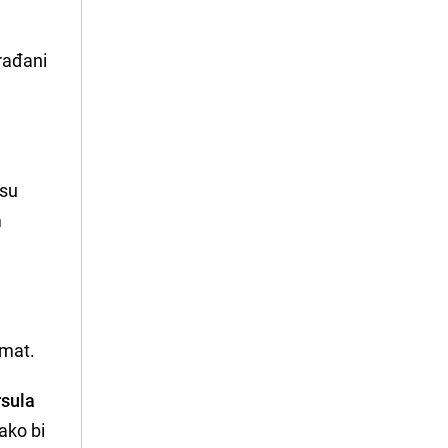
građani
 su
m
omat.
rsula
ako bi