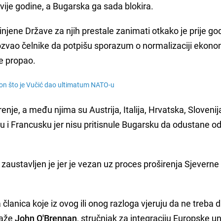
dvije godine, a Bugarska ga sada blokira.
dinjene Države za njih prestale zanimati otkako je prije go
zvao čelnike da potpišu sporazum o normalizaciji ekon
je propao.
on što je Vučić dao ultimatum NATO-u
nje, a među njima su Austrija, Italija, Hrvatska, Slovenija
ku i Francusku jer nisu pritisnule Bugarsku da odustane o
austavljen je jer je vezan uz proces proširenja Sjeverne
anica koje iz ovog ili onog razloga vjeruju da ne treba dal
kaže
John O'Brennan
, stručnjak za integraciju Europske un