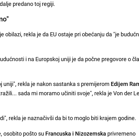
dalje predano toj regiji.
mo"
je obilazi, rekla je da EU ostaje pri obećanju da "je buduć
budućnosti i na Europskoj uniji je da počne pregovore o čl
 uniji", rekla je nakon sastanka s premijerom
Edijem R
tražili... sada mi moramo učiniti svoje", rekla je Von der 
", rekla je naznačivši da bi to moglo biti krajem godine.
, osobito pošto su
Francuska i Nizozemska
privremeno