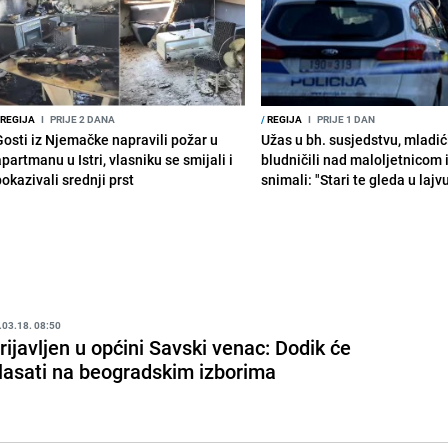
REGIJA
I
PRIJE 2 DANA
/
REGIJA
I
PRIJE 1 DAN
Gosti iz Njemačke napravili požar u
Užas u bh. susjedstvu, mladić
partmanu u Istri, vlasniku se smijali i
bludničili nad maloljetnicom 
okazivali srednji prst
snimali: "Stari te gleda u lajv
.03.18. 08:50
rijavljen u općini Savski venac: Dodik će
lasati na beogradskim izborima