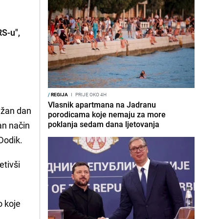
RS-u",
/
REGIJA
I
PRIJE OKO 4H
Vlasnik apartmana na Jadranu
važan dan
porodicama koje nemaju za more
poklanja sedam dana ljetovanja
an način
Dodik.
etivši
o koje