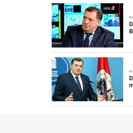
03
D
B
01
D
m