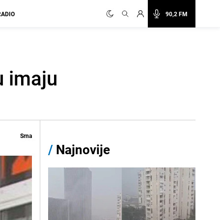
RADIO
90,2 FM
u imaju
Srna
/
Najnovije