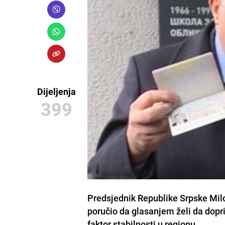
Dijeljenja
399
Predsjednik Republike Srpske Milo
poručio da glasanjem želi da dopr
faktor stabilnosti u regionu.