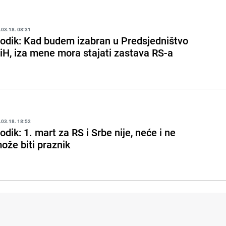
.03.18. 08:31
odik: Kad budem izabran u Predsjedništvo
iH, iza mene mora stajati zastava RS-a
.03.18. 18:52
odik: 1. mart za RS i Srbe nije, neće i ne
ože biti praznik