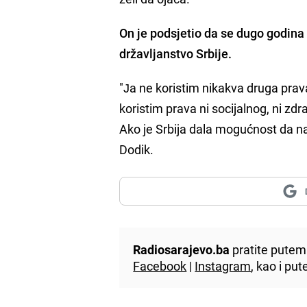
On je podsjetio da se dugo godina 
državljanstvo Srbije.
"Јa ne koristim nikakva druga pr
koristim prava ni socijalnog, ni zdr
Ako je Srbija dala mogućnost da na 
Dodik.
Radiosarajevo.ba
pratite putem 
Facebook
|
Instagram
, kao i p