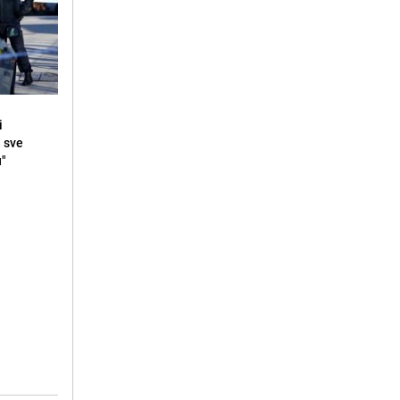
i
i sve
u"