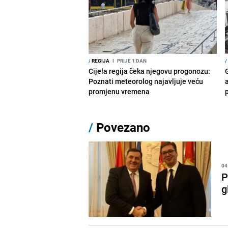
/
REGIJA
I
PRIJE 1 DAN
/
Cijela regija čeka njegovu progonozu:
Poznati meteorolog najavljuje veću
a
promjenu vremena
p
/
Povezano
04
P
g