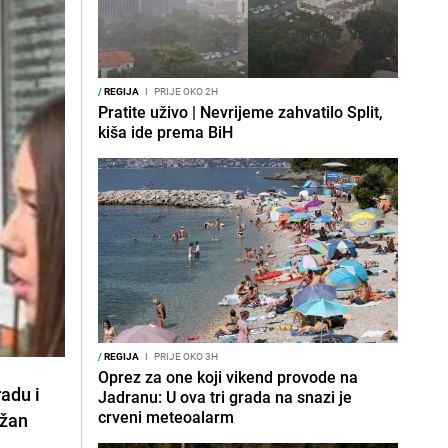
/
REGIJA
I
PRIJE OKO 2H
Pratite uživo | Nevrijeme zahvatilo Split,
kiša ide prema BiH
/
REGIJA
I
PRIJE OKO 3H
Oprez za one koji vikend provode na
adu i
Jadranu: U ova tri grada na snazi je
crveni meteoalarm
ažan