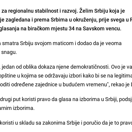
 za regionalnu stabilnost i razvoj. Želim Srbiju koja je
a je zagledana i prema Srbima u okruženju, prije svega u 
e glasanja na biračkom mjestu 34 na Savskom vencu.
a smatra Srbiju svojom maticom i dodao da je veoma
i snagu.
biji, jedan od oblika dokaza njene demokratičnosti. Ovo je 
 opštine u kojima se održavaju izbori kako bi se na legitim
e voditi određene zajednice u budućem vremenu", rekao je 
rugi put koristi pravo da glasa na izborima u Srbiji, podsj
arnim izborima.
koristi u skladu sa zakonima Srbije i poručio da je to prav