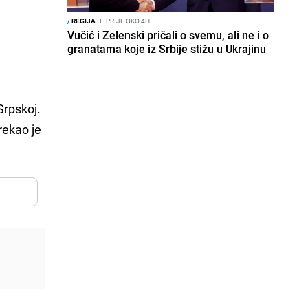
/
REGIJA
I
PRIJE OKO 4H
Vučić i Zelenski pričali o svemu, ali ne i o
granatama koje iz Srbije stižu u Ukrajinu
Srpskoj.
rekao je