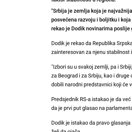
"Srbija je zemlja koja je najvažnija
posvećena razvoju i boljitku i koj
rekao je Dodik novinarima poslij
Dodik je rekao da Republika Srpsk
zainteresovan za njenu stabilnost 
"Izbori su u svakoj zemlji, pa i Sr
za Beograd i za Srbiju, kao i druge
dobili narodni predstavnici koji ć
Predsjednik RS-a istakao je da već d
da je prvi put glasao na parlament
Dodik je istakao da pravo glasanja 
želi da ojača.