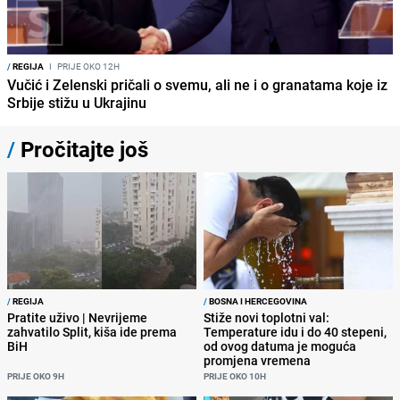
/
REGIJA
I
PRIJE OKO 12H
Vučić i Zelenski pričali o svemu, ali ne i o granatama koje iz
Srbije stižu u Ukrajinu
/
Pročitajte još
/
REGIJA
/
BOSNA I HERCEGOVINA
Pratite uživo | Nevrijeme
Stiže novi toplotni val:
zahvatilo Split, kiša ide prema
Temperature idu i do 40 stepeni,
BiH
od ovog datuma je moguća
promjena vremena
PRIJE OKO 9H
PRIJE OKO 10H