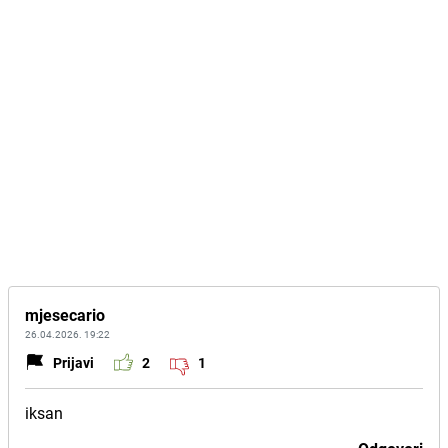
mjesecario
26.04.2026. 19:22
Prijavi
2
1
iksan