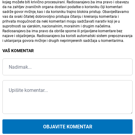
kojeg možete biti krivično procesuirani. Radiosarajevo.ba ima pravo i obavezu
da na zahtjev zvaničnih organa dostavi podatke o korisniku čiji komentari
sadrže govor mržnje, kao i da korisniku trajno blokira pristup. Obaviještavamo
vas da svaki čitatelj dobrovoljno pristupa čitanju i kreiranju komentara i
prihvata mogućnost da neki komentari mogu sadržavati narativ koji je u
suprotnosti sa vjerskim, nacionalnim, moralnim i drugim načelima.
Radiosarajevo.ba ima pravo da obriše sporne ili prijavljene komentare bez
najave i objašnjenja. Radiosarajevo.ba koristi automatski sistem prepoznavanja
i uklanjanja govora mržnje i drugih neprimjerenih sadržaja u komentarima.
VAŠ KOMENTAR
OBJAVITE KOMENTAR