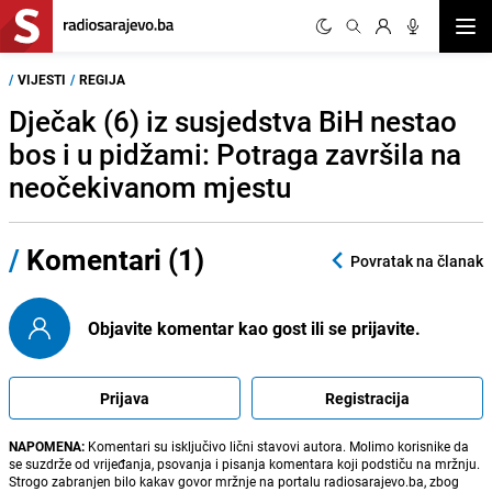
Otvor
/
VIJESTI
/
REGIJA
Dječak (6) iz susjedstva BiH nestao
bos i u pidžami: Potraga završila na
neočekivanom mjestu
/
Komentari (1)
Povratak na članak
Objavite komentar kao gost ili se prijavite.
Prijava
Registracija
NAPOMENA:
Komentari su isključivo lični stavovi autora. Molimo korisnike da
se suzdrže od vrijeđanja, psovanja i pisanja komentara koji podstiču na mržnju.
Strogo zabranjen bilo kakav govor mržnje na portalu radiosarajevo.ba, zbog