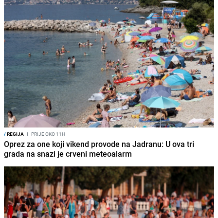
/
REGIJA
I
PRIJE OKO 11H
Oprez za one koji vikend provode na Jadranu: U ova tri
grada na snazi je crveni meteoalarm