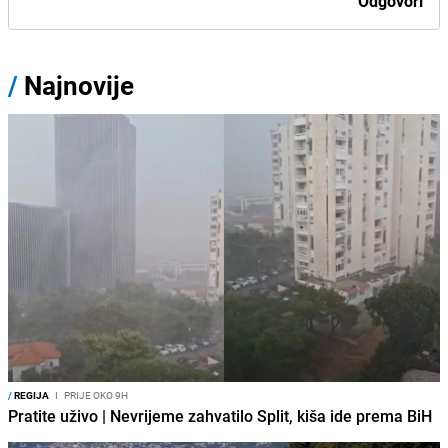
Odgovori
/
Najnovije
/
REGIJA
I
PRIJE OKO 9H
Pratite uživo | Nevrijeme zahvatilo Split, kiša ide prema BiH