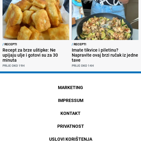
/
RECEPTI
/
RECEPTI
Recept za brze uštipke: Ne
Imate tikvice i piletinu?
upijaju ulje i gotovi su za 30
Napravite ovaj brzi ručak iz jedne
minuta
tave
PRIJE OKO 19H
PRIJE OKO 14H
MARKETING
IMPRESSUM
KONTAKT
PRIVATNOST
USLOVI KORIŠTENJA