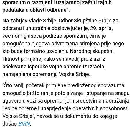
sporazum o razmjeni i uzajamnoj zaštiti tajnih
podataka u oblasti odbrane".
Na zahtjev Vlade Srbije, Odbor Skupštine Srbije za
odbranu i unutrašnje poslove jučer je, 29. aprila,
većinom glasova podržao sporazum, čime je
omogućena njegova privremena primjena prije nego
što bude formalno usvojen u Narodnoj skupštini.
Hitnost primjene, kako se navodi, proizlazi iz
očekivane isporuke vojne opreme iz Izraela
,
namijenjene opremanju Vojske Srbije.
"Što raniji početak primjene predloženog sporazuma
omogućio bi što ranije potpisivanje i stupanje na snagu
ugovora u vezi sa opremanjem sredstvima naoružanja
i vojne opreme i unaprjeđenje operativnih sposobnosti
Vojske Srbije", navodi se u dokumentu do kojeg je
došao
BIRN
.