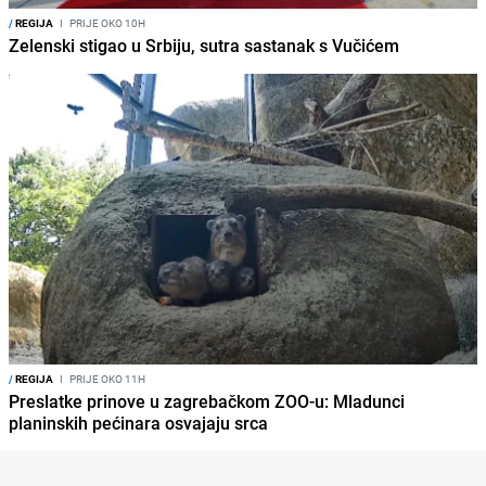
/
REGIJA
I
PRIJE OKO 10H
Zelenski stigao u Srbiju, sutra sastanak s Vučićem
/
REGIJA
I
PRIJE OKO 11H
Preslatke prinove u zagrebačkom ZOO-u: Mladunci
planinskih pećinara osvajaju srca