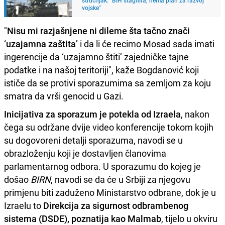
vojske"
"
Nisu mi razjašnjene ni dileme šta tačno znači
‘uzajamna zaštita’
i da li će recimo Mosad sada imati
ingerencije da ‘uzajamno štiti’ zajedničke tajne
podatke i na našoj teritoriji", kaže Bogdanović koji
ističe da se protivi sporazumima sa zemljom za koju
smatra da vrši genocid u Gazi.
Inicijativa za sporazum je potekla od Izraela
, nakon
čega su održane dvije video konferencije tokom kojih
su dogovoreni detalji sporazuma, navodi se u
obrazloženju koji je dostavljen članovima
parlamentarnog odbora. U sporazumu do kojeg je
došao
BIRN
, navodi se da će u Srbiji za njegovu
primjenu biti zaduženo Ministarstvo odbrane, dok je u
Izraelu to
Direkcija za sigurnost odbrambenog
sistema (DSDE), poznatija kao Malmab
, tijelo u okviru