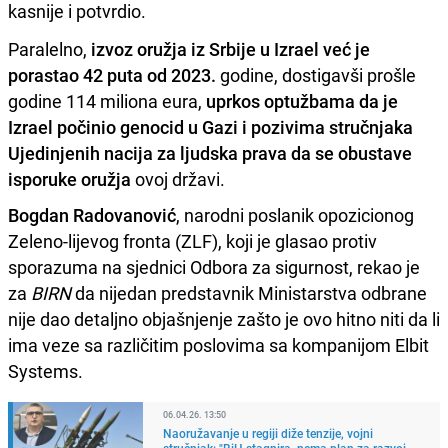
kasnije i potvrdio.
Paralelno,
izvoz oružja iz Srbije u Izrael već je
porastao 42 puta od 2023.
godine, dostigavši prošle
godine 114 miliona eura,
uprkos optužbama da je
Izrael počinio genocid u Gazi i pozivima stručnjaka
Ujedinjenih nacija za ljudska prava da se obustave
isporuke oružja
ovoj državi.
Bogdan Radovanović
, narodni poslanik opozicionog
Zeleno-lijevog fronta (ZLF), koji je glasao protiv
sporazuma na sjednici Odbora za sigurnost, rekao je
za
BIRN
da nijedan predstavnik Ministarstva odbrane
nije dao detaljno objašnjenje zašto je ovo hitno niti da li
ima veze sa različitim poslovima sa kompanijom Elbit
Systems.
06.04.26. 13:50
Naoružavanje u regiji diže tenzije, vojni
stručnjak: "BiH stagnira, nema plan za razvoj