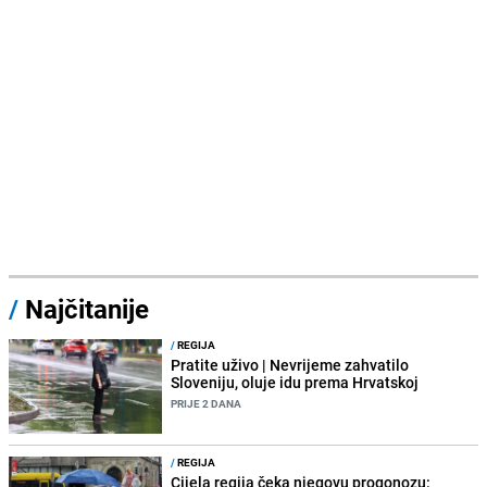
/
Najčitanije
/
REGIJA
Pratite uživo | Nevrijeme zahvatilo
Sloveniju, oluje idu prema Hrvatskoj
PRIJE 2 DANA
/
REGIJA
Cijela regija čeka njegovu progonozu: