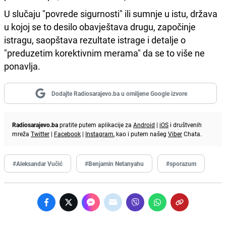
U slučaju "povrede sigurnosti" ili sumnje u istu, država
u kojoj se to desilo obavještava drugu, započinje
istragu, saopštava rezultate istrage i detalje o
"preduzetim korektivnim merama" da se to više ne
ponavlja.
Dodajte Radiosarajevo.ba u omiljene Google izvore
Radiosarajevo.ba
pratite putem aplikacije za
Android
|
iOS
i društvenih
mreža
Twitter
|
Facebook
|
Instagram
, kao i putem našeg
Viber
Chata.
#Aleksandar Vučić
#Benjamin Netanyahu
#sporazum