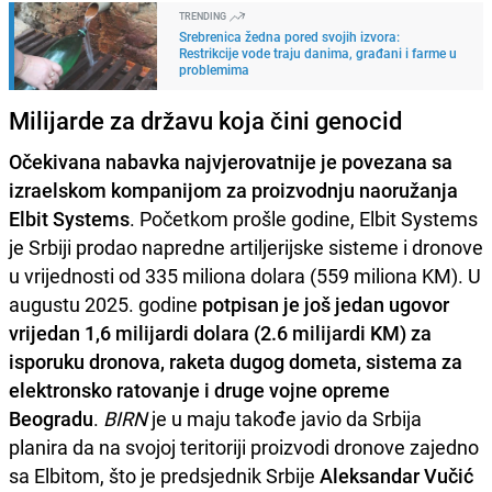
TRENDING
Srebrenica žedna pored svojih izvora:
Restrikcije vode traju danima, građani i farme u
problemima
Milijarde za državu koja čini genocid
Očekivana nabavka najvjerovatnije je povezana sa
izraelskom kompanijom za proizvodnju naoružanja
Elbit Systems
. Početkom prošle godine, Elbit Systems
je Srbiji prodao napredne artiljerijske sisteme i dronove
u vrijednosti od 335 miliona dolara (559 miliona KM). U
augustu 2025. godine
potpisan je još jedan ugovor
vrijedan 1,6 milijardi dolara (2.6 milijardi KM) za
isporuku dronova, raketa dugog dometa, sistema za
elektronsko ratovanje i druge vojne opreme
Beogradu
.
BIRN
je u maju takođe javio da Srbija
planira da na svojoj teritoriji proizvodi dronove zajedno
sa Elbitom, što je predsjednik Srbije
Aleksandar Vučić