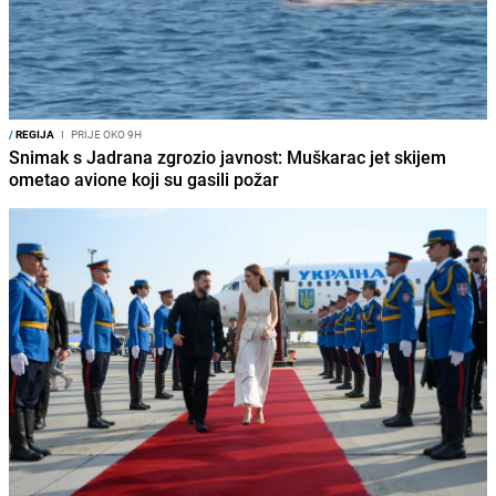
/
REGIJA
I
PRIJE OKO 9H
Snimak s Jadrana zgrozio javnost: Muškarac jet skijem
ometao avione koji su gasili požar