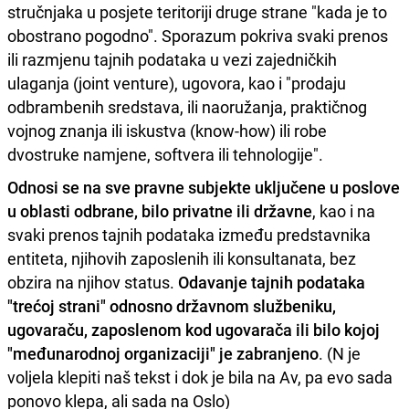
stručnjaka u posjete teritoriji druge strane "kada je to
obostrano pogodno". Sporazum pokriva svaki prenos
ili razmjenu tajnih podataka u vezi zajedničkih
ulaganja (joint venture), ugovora, kao i "prodaju
odbrambenih sredstava, ili naoružanja, praktičnog
vojnog znanja ili iskustva (know-how) ili robe
dvostruke namjene, softvera ili tehnologije".
Odnosi se na sve pravne subjekte uključene u poslove
u oblasti odbrane, bilo privatne ili državne
, kao i na
svaki prenos tajnih podataka između predstavnika
entiteta, njihovih zaposlenih ili konsultanata, bez
obzira na njihov status.
Odavanje tajnih podataka
"trećoj strani" odnosno državnom službeniku,
ugovaraču, zaposlenom kod ugovarača ili bilo kojoj
"međunarodnoj organizaciji" je zabranjeno
. (N je
voljela klepiti naš tekst i dok je bila na Av, pa evo sada
ponovo klepa, ali sada na Oslo)