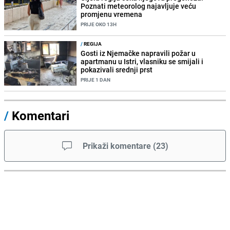
Poznati meteorolog najavljuje veću
promjenu vremena
PRIJE OKO 13H
/
REGIJA
Gosti iz Njemačke napravili požar u
apartmanu u Istri, vlasniku se smijali i
pokazivali srednji prst
PRIJE 1 DAN
/
Komentari
Prikaži komentare
(
23
)