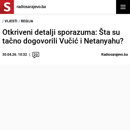
Otvor
/
VIJESTI
/
REGIJA
Otkriveni detalji sporazuma: Šta su
tačno dogovorili Vučić i Netanyahu?
30.04.26. 10:32
Radiosarajevo.ba
23