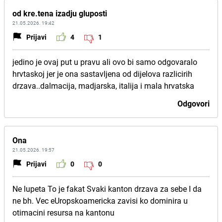
od kre.tena izadju gluposti
21.05.2026. 19:42
Prijavi
4
1
jedino je ovaj put u pravu ali ovo bi samo odgovaralo
hrvtaskoj jer je ona sastavljena od dijelova razlicirih
drzava..dalmacija, madjarska, italija i mala hrvatska
Odgovori
Ona
21.05.2026. 19:57
Prijavi
0
0
Ne lupeta To je fakat Svaki kanton drzava za sebe I da
ne bh. Vec eUropskoamericka zavisi ko dominira u
otimacini resursa na kantonu