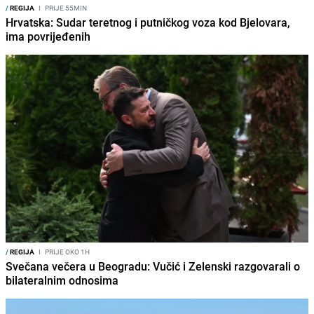
/
REGIJA
I
PRIJE 55MIN
Hrvatska: Sudar teretnog i putničkog voza kod Bjelovara,
ima povrijeđenih
/
REGIJA
I
PRIJE OKO 1H
Svečana večera u Beogradu: Vučić i Zelenski razgovarali o
bilateralnim odnosima