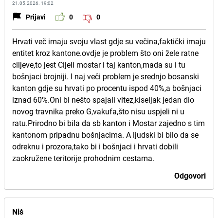
21.05.2026. 19:02
Prijavi
0
0
Hrvati več imaju svoju vlast gdje su večina,faktički imaju
entitet kroz kantone.ovdje je problem što oni žele ratne
ciljeve,to jest Cijeli mostar i taj kanton,mada su i tu
bošnjaci brojniji. I naj veči problem je srednjo bosanski
kanton gdje su hrvati po procentu ispod 40%,a bošnjaci
iznad 60%.Oni bi nešto spajali vitez,kiseljak jedan dio
novog travnika preko G,vakufa,što nisu uspjeli ni u
ratu.Prirodno bi bila da sb kanton i Mostar zajedno s tim
kantonom pripadnu bošnjacima. A ljudski bi bilo da se
odreknu i prozora,tako bi i bošnjaci i hrvati dobili
zaokružene teritorije prohodnim cestama.
Odgovori
Niš