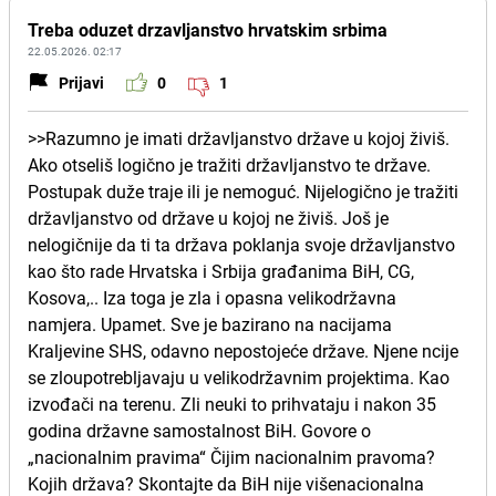
Treba oduzet drzavljanstvo hrvatskim srbima
22.05.2026. 02:17
Prijavi
0
1
>>Razumno je imati državljanstvo države u kojoj živiš.
Ako otseliš logično je tražiti državljanstvo te države.
Postupak duže traje ili je nemoguć. Nijelogično je tražiti
državljanstvo od države u kojoj ne živiš. Još je
nelogičnije da ti ta država poklanja svoje državljanstvo
kao što rade Hrvatska i Srbija građanima BiH, CG,
Kosova,.. Iza toga je zla i opasna velikodržavna
namjera. Upamet. Sve je bazirano na nacijama
Kraljevine SHS, odavno nepostojeće države. Njene ncije
se zloupotrebljavaju u velikodržavnim projektima. Kao
izvođači na terenu. Zli neuki to prihvataju i nakon 35
godina državne samostalnost BiH. Govore o
„nacionalnim pravima“ Čijim nacionalnim pravoma?
Kojih država? Skontajte da BiH nije višenacionalna