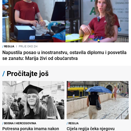
/
REGIJA
I
PRIJE OKO 2H
Napustila posao u inostranstvu, ostavila diplomu i posvetila
se zanatu: Marija živi od obućarstva
/
Pročitajte još
/
BOSNA I HERCEGOVINA
/
REGIJA
Potresna poruka imama nakon
Cijela regija čeka njegovu