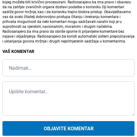
kojeg možete biti krivično procesuirani. Radiosarajevo.ba ima pravo i obavezu
da na zahtjev zvaničnih organa dostavi podatke o korisniku čiji komentari
sadrže govor mržnje, kao i da korisniku trajno blokira pristup. Obaviještavamo
vas da svaki čitatelj dobrovoljno pristupa čitanju i kreiranju komentara i
prihvata mogućnost da neki komentari mogu sadržavati narativ koji je u
suprotnosti sa vjerskim, nacionalnim, moralnim i drugim načelima.
Radiosarajevo.ba ima pravo da obriše sporne ili prijavljene komentare bez
najave i objašnjenja. Radiosarajevo.ba koristi automatski sistem prepoznavanja
i uklanjanja govora mržnje i drugih neprimjerenih sadržaja u komentarima.
VAŠ KOMENTAR
OBJAVITE KOMENTAR