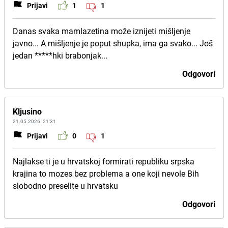
Prijavi
1
1
Danas svaka mamlazetina može iznijeti mišljenje
javno... A mišljenje je poput shupka, ima ga svako... Još
jedan *****hki brabonjak...
Odgovori
Kljusino
21.05.2026. 21:31
Prijavi
0
1
Najlakse ti je u hrvatskoj formirati republiku srpska
krajina to mozes bez problema a one koji nevole Bih
slobodno preselite u hrvatsku
Odgovori