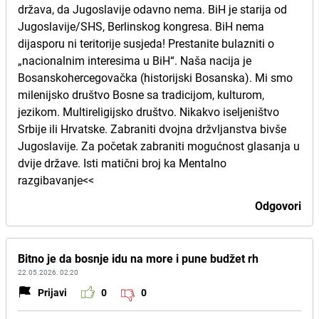
država, da Jugoslavije odavno nema. BiH je starija od
Jugoslavije/SHS, Berlinskog kongresa. BiH nema
dijasporu ni teritorije susjeda! Prestanite bulazniti o
„nacionalnim interesima u BiH“. Naša nacija je
Bosanskohercegovačka (historijski Bosanska). Mi smo
milenijsko društvo Bosne sa tradicijom, kulturom,
jezikom. Multireligijsko društvo. Nikakvo iseljeništvo
Srbije ili Hrvatske. Zabraniti dvojna držvljanstva bivše
Jugoslavije. Za početak zabraniti mogućnost glasanja u
dvije države. Isti matični broj ka Mentalno
razgibavanje<<
Odgovori
Bitno je da bosnje idu na more i pune budžet rh
22.05.2026. 02:20
Prijavi
0
0