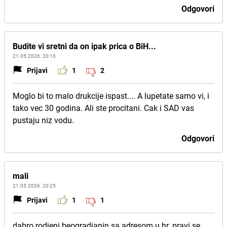
Odgovori
Budite vi sretni da on ipak prica o BiH...
21.05.2026. 20:10
Prijavi
1
2
Moglo bi to malo drukcije ispast.... A lupetate samo vi, i
tako vec 30 godina. Ali ste procitani. Cak i SAD vas
pustaju niz vodu.
Odgovori
mali
21.05.2026. 20:25
Prijavi
1
1
dabro rodjeni beogradjanin sa adresom u hr. pravi se