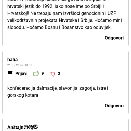
hrvatski jezik do 1992. iako nose ime po Srbiji i
Hrvatskoj!! Ne trebaju nam izvršioci genocidnih i UZP
velikodržavnih projekata Hrvatske i Srbije. Hoćemo mir i
slobodu. Hoćemo Bosnu i Bosanstvo kao oduvijek.
Odgovori
haha
21.05.2026. 18:57
Prijavi
9
2
konfederacija dalmacije, slavonija, zagorja, istre i
gorskog kotara
Odgovori
Anštajn🧐🤔😇