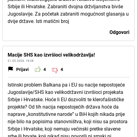
Srbije ili Hrvatske. Zabraniti dvojna držvljanstva bivše
Jugoslavije. Za početak zabraniti mogućnost glasanja u
dvije države. Isti matični broj
Odgovori
Macije SHS kao izvršioci velikodržavlja!
21.05.2026. 18:28
Prijavi
4
4
Istinski problem Balkana pa i EU su nacije nepostojeće
Jugoslavije/SHS kao velikodržavni izvršioci projekata
Srbije i Hrvatske. Hoće li EU dozvoliti te klerofašističke
projekte? Od tih nacija nepostojećih država hoće da
naprave „konstitutivne narode” u BiH kojih nikada prije
nije bilo na popisima stanovništva, koji nisu sa prostora
Srbije i Hrvatske, koji nemaju većinski pretke slavene
srbe ili hrvate, koji nikad nisu govorili ni srpski ni