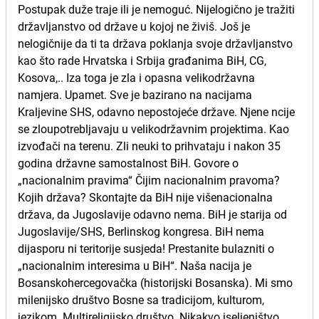
Postupak duže traje ili je nemoguć. Nijelogično je tražiti
državljanstvo od države u kojoj ne živiš. Još je
nelogičnije da ti ta država poklanja svoje državljanstvo
kao što rade Hrvatska i Srbija građanima BiH, CG,
Kosova,.. Iza toga je zla i opasna velikodržavna
namjera. Upamet. Sve je bazirano na nacijama
Kraljevine SHS, odavno nepostojeće države. Njene ncije
se zloupotrebljavaju u velikodržavnim projektima. Kao
izvođači na terenu. Zli neuki to prihvataju i nakon 35
godina državne samostalnost BiH. Govore o
„nacionalnim pravima“ Čijim nacionalnim pravoma?
Kojih država? Skontajte da BiH nije višenacionalna
država, da Jugoslavije odavno nema. BiH je starija od
Jugoslavije/SHS, Berlinskog kongresa. BiH nema
dijasporu ni teritorije susjeda! Prestanite bulazniti o
„nacionalnim interesima u BiH“. Naša nacija je
Bosanskohercegovačka (historijski Bosanska). Mi smo
milenijsko društvo Bosne sa tradicijom, kulturom,
jezikom. Multireligijsko društvo. Nikakvo iseljeništvo