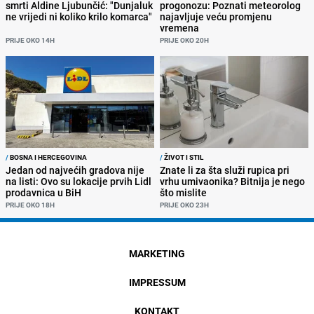
smrti Aldine Ljubunčić: "Dunjaluk
progonozu: Poznati meteorolog
ne vrijedi ni koliko krilo komarca"
najavljuje veću promjenu
vremena
PRIJE OKO 14H
PRIJE OKO 20H
/
BOSNA I HERCEGOVINA
/
ŽIVOT I STIL
Jedan od najvećih gradova nije
Znate li za šta služi rupica pri
na listi: Ovo su lokacije prvih Lidl
vrhu umivaonika? Bitnija je nego
prodavnica u BiH
što mislite
PRIJE OKO 18H
PRIJE OKO 23H
MARKETING
IMPRESSUM
KONTAKT