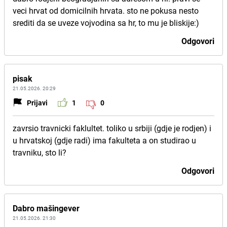
veci hrvat od domicilnih hrvata. sto ne pokusa nesto
srediti da se uveze vojvodina sa hr, to mu je bliskije:)
Odgovori
pisak
21.05.2026. 20:29
Prijavi
1
0
zavrsio travnicki faklultet. toliko u srbiji (gdje je rodjen) i
u hrvatskoj (gdje radi) ima fakulteta a on studirao u
travniku, sto li?
Odgovori
Dabro mašingever
21.05.2026. 21:30