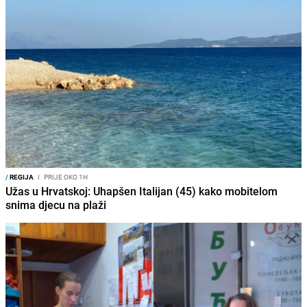
/
REGIJA
I
PRIJE OKO 1H
Užas u Hrvatskoj: Uhapšen Italijan (45) kako mobitelom
snima djecu na plaži