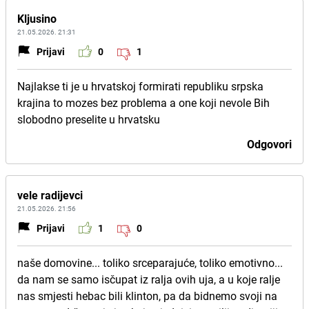
Kljusino
21.05.2026. 21:31
Prijavi
0
1
Najlakse ti je u hrvatskoj formirati republiku srpska
krajina to mozes bez problema a one koji nevole Bih
slobodno preselite u hrvatsku
Odgovori
vele radijevci
21.05.2026. 21:56
Prijavi
1
0
naše domovine... toliko srceparajuće, toliko emotivno...
da nam se samo isčupat iz ralja ovih uja, a u koje ralje
nas smjesti hebac bili klinton, pa da bidnemo svoji na