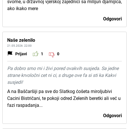
svome, u državnoj vjerskoj zajednici sa milijun djamijica,
ako ikako mere
Odgovori
Naše zelenilo
21.05.2026. 22:00
Prijavi
1
0
Pa dobro smo mi i živi pored ovakvih susjeda. Sa jedne
strane krvoločni cet ni ci, s druge ove fa si sti ka Kakvi
susjedi!
A na Baščaršiji pa sve do Slatkog ćošeta miroljubivi
Cacini Bistričani, te pokoji odred Zelenih beretki ali već u
fazi raspadanja...
Odgovori