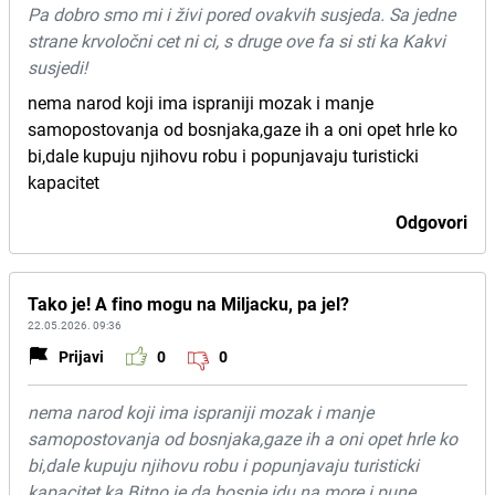
Pa dobro smo mi i živi pored ovakvih susjeda. Sa jedne
strane krvoločni cet ni ci, s druge ove fa si sti ka Kakvi
susjedi!
nema narod koji ima ispraniji mozak i manje
samopostovanja od bosnjaka,gaze ih a oni opet hrle ko
bi,dale kupuju njihovu robu i popunjavaju turisticki
kapacitet
Odgovori
Tako je! A fino mogu na Miljacku, pa jel?
22.05.2026. 09:36
Prijavi
0
0
nema narod koji ima ispraniji mozak i manje
samopostovanja od bosnjaka,gaze ih a oni opet hrle ko
bi,dale kupuju njihovu robu i popunjavaju turisticki
kapacitet ka Bitno je da bosnje idu na more i pune