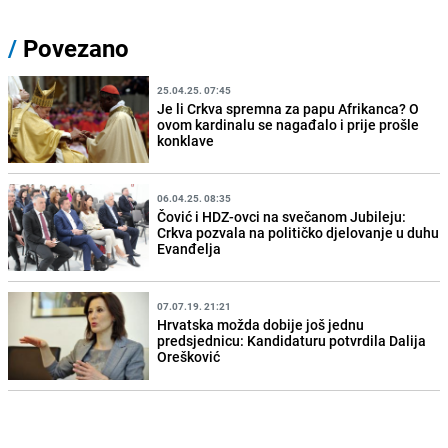
/
Povezano
25.04.25. 07:45
Je li Crkva spremna za papu Afrikanca? O
ovom kardinalu se nagađalo i prije prošle
konklave
06.04.25. 08:35
Čović i HDZ-ovci na svečanom Jubileju:
Crkva pozvala na političko djelovanje u duhu
Evanđelja
07.07.19. 21:21
Hrvatska možda dobije još jednu
predsjednicu: Kandidaturu potvrdila Dalija
Orešković