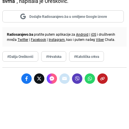
svrha
", napisala je Orešković.
Dodajte Radiosarajevo.ba u omiljene Google izvore
Radiosarajevo.ba
pratite putem aplikacije za
Android
|
iOS
i društvenih
mreža
Twitter
|
Facebook
|
Instagram
, kao i putem našeg
Viber
Chata.
#Dalija Orešković
#Hrvatska
#Katolička crkva