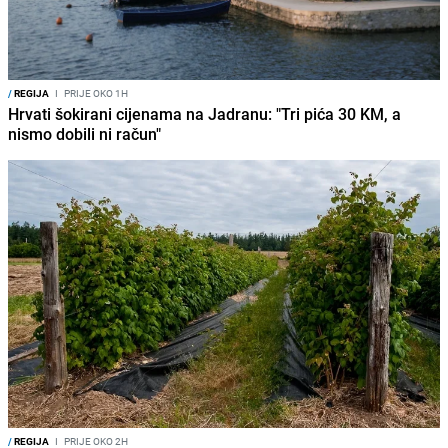
/
REGIJA
I
PRIJE OKO 1H
Hrvati šokirani cijenama na Jadranu: "Tri pića 30 KM, a
nismo dobili ni račun"
/
REGIJA
I
PRIJE OKO 2H