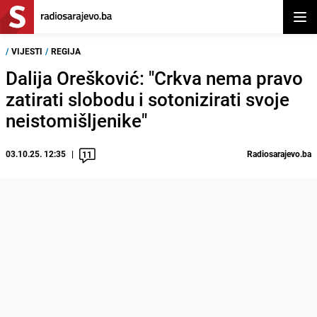
Otvor
/
VIJESTI
/
REGIJA
Dalija Orešković: "Crkva nema pravo
zatirati slobodu i sotonizirati svoje
neistomišljenike"
03.10.25. 12:35
Radiosarajevo.ba
11