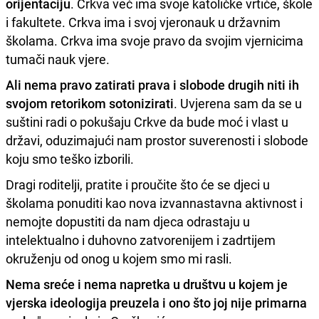
orijentaciju
. Crkva već ima svoje katoličke vrtiće, škole
i fakultete. Crkva ima i svoj vjeronauk u državnim
školama. Crkva ima svoje pravo da svojim vjernicima
tumači nauk vjere.
Ali nema pravo zatirati prava i slobode drugih niti ih
svojom retorikom sotonizirati
. Uvjerena sam da se u
suštini radi o pokušaju Crkve da bude moć i vlast u
državi, oduzimajući nam prostor suverenosti i slobode
koju smo teško izborili.
Dragi roditelji, pratite i proučite što će se djeci u
školama ponuditi kao nova izvannastavna aktivnost i
nemojte dopustiti da nam djeca odrastaju u
intelektualno i duhovno zatvorenijem i zadrtijem
okruženju od onog u kojem smo mi rasli.
Nema sreće i nema napretka u društvu u kojem je
vjerska ideologija preuzela i ono što joj nije primarna