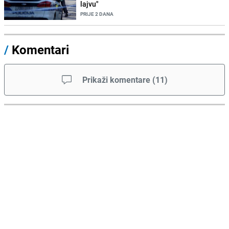
lajvu"
PRIJE 2 DANA
/
Komentari
Prikaži komentare
(
11
)