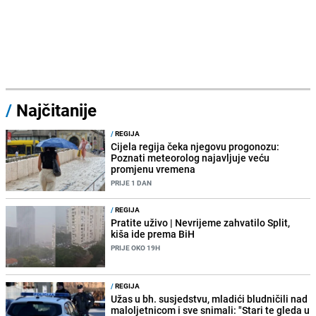
/
Najčitanije
/
REGIJA
Cijela regija čeka njegovu progonozu:
Poznati meteorolog najavljuje veću
promjenu vremena
PRIJE 1 DAN
/
REGIJA
Pratite uživo | Nevrijeme zahvatilo Split,
kiša ide prema BiH
PRIJE OKO 19H
/
REGIJA
Užas u bh. susjedstvu, mladići bludničili nad
maloljetnicom i sve snimali: "Stari te gleda u