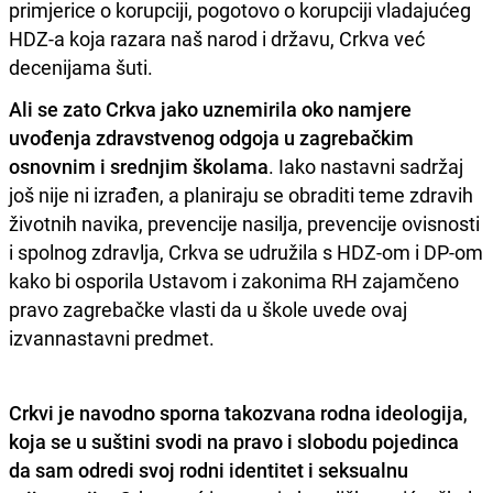
primjerice o korupciji, pogotovo o korupciji vladajućeg
HDZ-a koja razara naš narod i državu, Crkva već
decenijama šuti.
Ali se zato Crkva jako uznemirila oko namjere
uvođenja zdravstvenog odgoja u zagrebačkim
osnovnim i srednjim školama
. Iako nastavni sadržaj
još nije ni izrađen, a planiraju se obraditi teme zdravih
životnih navika, prevencije nasilja, prevencije ovisnosti
i spolnog zdravlja, Crkva se udružila s HDZ-om i DP-om
kako bi osporila Ustavom i zakonima RH zajamčeno
pravo zagrebačke vlasti da u škole uvede ovaj
izvannastavni predmet.
Crkvi je navodno sporna takozvana rodna ideologija
,
koja se u suštini svodi na pravo i slobodu pojedinca
da sam odredi svoj rodni identitet i seksualnu