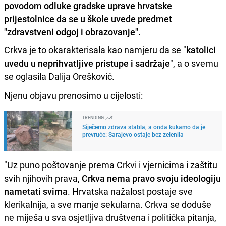
povodom odluke gradske uprave hrvatske
prijestolnice da se u škole uvede predmet
"zdravstveni odgoj i obrazovanje".
Crkva je to okarakterisala kao namjeru da se "
katolici
uvedu u neprihvatljive pristupe i sadržaje
", a o svemu
se oglasila Dalija Orešković.
Njenu objavu prenosimo u cijelosti:
TRENDING
Siječemo zdrava stabla, a onda kukamo da je
prevruće: Sarajevo ostaje bez zelenila
"Uz puno poštovanje prema Crkvi i vjernicima i zaštitu
svih njihovih prava,
Crkva nema pravo svoju ideologiju
nametati svima
. Hrvatska nažalost postaje sve
klerikalnija, a sve manje sekularna. Crkva se doduše
ne miješa u sva osjetljiva društvena i politička pitanja,