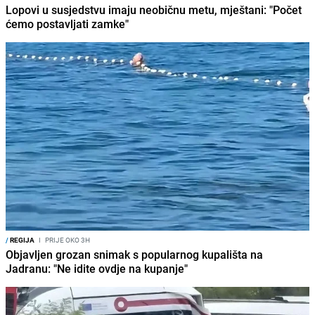
Lopovi u susjedstvu imaju neobičnu metu, mještani: "Počet
ćemo postavljati zamke"
/
REGIJA
I
PRIJE OKO 3H
Objavljen grozan snimak s popularnog kupališta na
Jadranu: "Ne idite ovdje na kupanje"