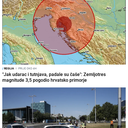
/
REGIJA
I
PRIJE OKO 4H
"Jak udarac i tutnjava, padale su čaše": Zemljotres
magnitude 3,5 pogodio hrvatsko primorje