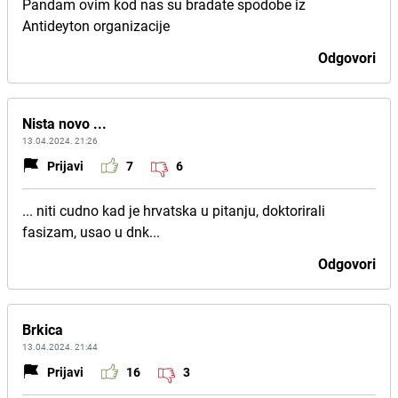
Pandam ovim kod nas su bradate spodobe iz
Antideyton organizacije
Odgovori
Nista novo ...
13.04.2024. 21:26
Prijavi
7
6
... niti cudno kad je hrvatska u pitanju, doktorirali
fasizam, usao u dnk...
Odgovori
Brkica
13.04.2024. 21:44
Prijavi
16
3