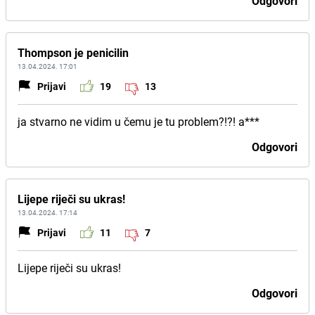
Odgovori
Thompson je penicilin
13.04.2024. 17:01
Prijavi
19
13
ja stvarno ne vidim u čemu je tu problem?!?! a***
Odgovori
Lijepe riječi su ukras!
13.04.2024. 17:14
Prijavi
11
7
Lijepe riječi su ukras!
Odgovori