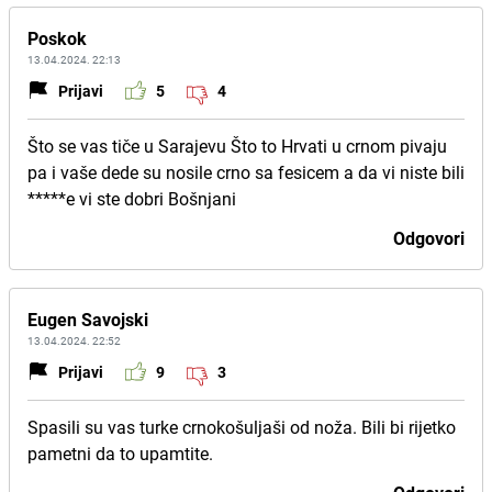
Poskok
13.04.2024. 22:13
Prijavi
5
4
Što se vas tiče u Sarajevu Što to Hrvati u crnom pivaju
pa i vaše dede su nosile crno sa fesicem a da vi niste bili
*****e vi ste dobri Bošnjani
Odgovori
Eugen Savojski
13.04.2024. 22:52
Prijavi
9
3
Spasili su vas turke crnokošuljaši od noža. Bili bi rijetko
pametni da to upamtite.