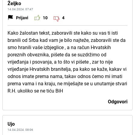
Željko
14.04.2024. 07:47
Prijavi
10
4
Kako žalostan tekst, zaboravili ste kako su vas ti isti
branili od Srba kad vam je bilo najteže, zaboravili ste da
smo hranili vaše izbjeglice , a na račun Hrvatskih
poreznih obveznika, pišete da se suzdržimo od
vrijeđanja i psovanja, a to što vi pišete , zar to nije
vrijeđanje Hrvatskih branitelja, pa kako se kaže, kakav vi
odnos imate prema nama, takav odnos ćemo mi imati
prema vama i na kraju, ne miješajte se u unutarnje stvari
R.H. ukoliko se ne tiću BiH
Odgovori
Ujo
14.04.2024. 08:06