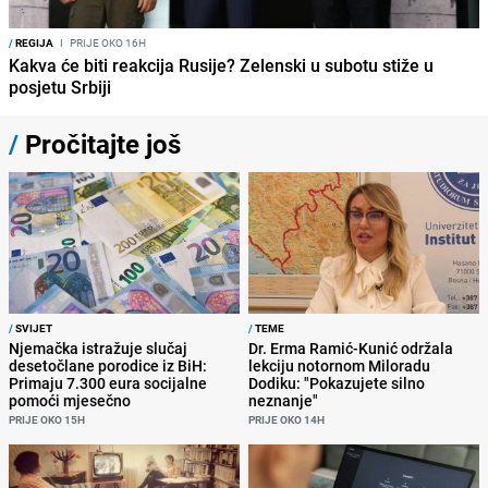
/
REGIJA
I
PRIJE OKO 16H
Kakva će biti reakcija Rusije? Zelenski u subotu stiže u
posjetu Srbiji
/
Pročitajte još
/
SVIJET
/
TEME
Njemačka istražuje slučaj
Dr. Erma Ramić-Kunić održala
desetočlane porodice iz BiH:
lekciju notornom Miloradu
Primaju 7.300 eura socijalne
Dodiku: "Pokazujete silno
pomoći mjesečno
neznanje"
PRIJE OKO 15H
PRIJE OKO 14H