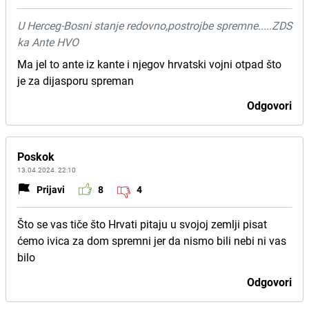
U Herceg-Bosni stanje redovno,postrojbe spremne.....ZDS
ka Ante HVO
Ma jel to ante iz kante i njegov hrvatski vojni otpad što
je za dijasporu spreman
Odgovori
Poskok
13.04.2024. 22:10
Prijavi
8
4
Što se vas tiče što Hrvati pitaju u svojoj zemlji pisat
ćemo ivica za dom spremni jer da nismo bili nebi ni vas
bilo
Odgovori