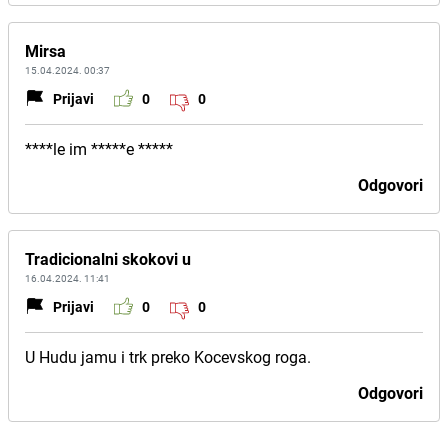
Mirsa
15.04.2024. 00:37
Prijavi
0
0
****le im *****e *****
Odgovori
Tradicionalni skokovi u
16.04.2024. 11:41
Prijavi
0
0
U Hudu jamu i trk preko Kocevskog roga.
Odgovori