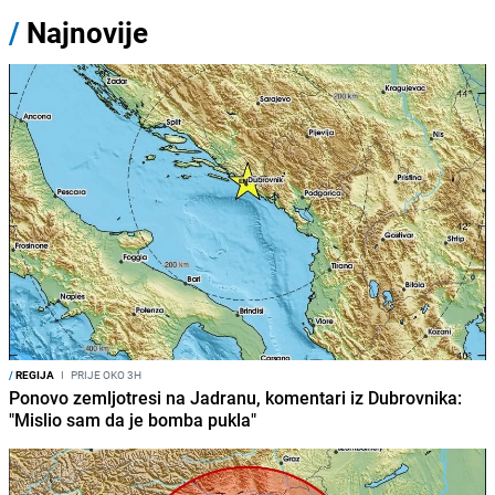
/
Najnovije
/
REGIJA
I
PRIJE OKO 3H
Ponovo zemljotresi na Jadranu, komentari iz Dubrovnika:
"Mislio sam da je bomba pukla"