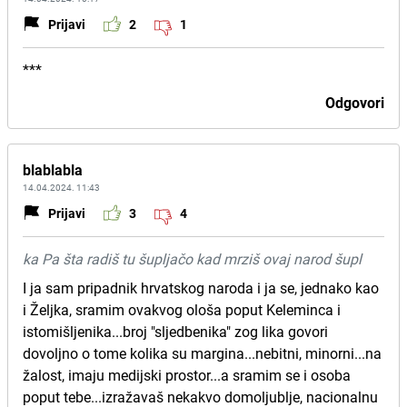
Prijavi
2
1
***
Odgovori
blablabla
14.04.2024. 11:43
Prijavi
3
4
ka Pa šta radiš tu šupljačo kad mrziš ovaj narod šupl
I ja sam pripadnik hrvatskog naroda i ja se, jednako kao
i Željka, sramim ovakvog ološa poput Keleminca i
istomišljenika...broj "sljedbenika" zog lika govori
dovoljno o tome kolika su margina...nebitni, minorni...na
žalost, imaju medijski prostor...a sramim se i osoba
poput tebe...izražavaš nekakvo domoljublje, nacionalnu