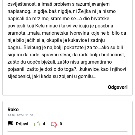
osviještenost, a imaš problem s razumijevanjem
napisanog...nigdje, baš nigdje, ni Željka ni ja nismo
napisali da mrzimo, sramimo se...a dio hrvatske
povijesti koji Keleminac i takvi veličaju je posebna
sramota...mala, marionetska tvorevina koje ne bi bilo da
nije bilo jačih sila, okupila je kukavice i zadnju
bagru...Bleiburg je najbolji pokazatelj za to...ako su bili
sigurni da rade ispravnu stvar, da rade bolju budućnost,
zašto du uopće bježali, zašto nisu argumentirano
pojasnili zašto je došlo do toga?...kukavice, kao i njihovi
sljedbenici, jaki kada su zbijeni u gomilu...
Odgovori
Roko
14.04.2024. 11:50
Prijavi
4
0