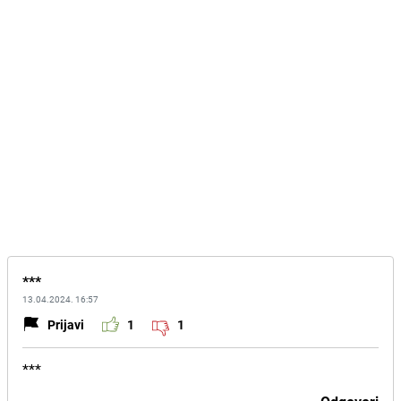
***
13.04.2024. 16:57
Prijavi
1
1
***