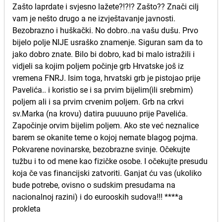
Zašto laprdate i svjesno lažete?!?!? Zašto?? Znači cilj
vam je nešto drugo a ne izvještavanje javnosti.
Bezobrazno i huškački. No dobro..na vašu dušu. Prvo
bijelo polje NIJE usraško znamenje. Siguran sam da to
jako dobro znate. Bilo bi dobro, kad bi malo istražili i
vidjeli sa kojim poljem počinje grb Hrvatske još iz
vremena FNRJ. Isim toga, hrvatski grb je pistojao prije
Pavelića.. i koristio se i sa prvim bijelim(ili srebrnim)
poljem ali i sa prvim crvenim poljem. Grb na crkvi
sv.Marka (na krovu) datira puuuuno prije Pavelića.
Započinje orvim bijelim poljem. Ako ste već neznalice
barem se okanite teme o kojoj nemate blagog pojma.
Pokvarene novinarske, bezobrazne svinje. Očekujte
tužbu i to od mene kao fizičke osobe. I očekujte presudu
koja če vas financijski zatvoriti. Ganjat ću vas (ukoliko
bude potrebe, ovisno o sudskim presudama na
nacionalnoj razini) i do eurooskih sudova!!! ****a
prokleta