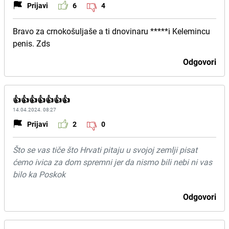
Prijavi
6
4
Bravo za crnokošuljaše a ti dnovinaru *****i Kelemincu
penis. Zds
Odgovori
👍👍👍👍👍👍👍
14.04.2024. 08:27
Prijavi
2
0
Što se vas tiče što Hrvati pitaju u svojoj zemlji pisat
ćemo ivica za dom spremni jer da nismo bili nebi ni vas
bilo ka Poskok
Odgovori