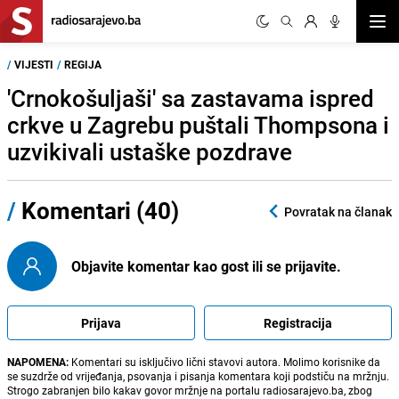
Otvor
/
VIJESTI
/
REGIJA
'Crnokošuljaši' sa zastavama ispred
crkve u Zagrebu puštali Thompsona i
uzvikivali ustaške pozdrave
/
Komentari (40)
Povratak na članak
Objavite komentar kao gost ili se prijavite.
Prijava
Registracija
NAPOMENA:
Komentari su isključivo lični stavovi autora. Molimo korisnike da
se suzdrže od vrijeđanja, psovanja i pisanja komentara koji podstiču na mržnju.
Strogo zabranjen bilo kakav govor mržnje na portalu radiosarajevo.ba, zbog