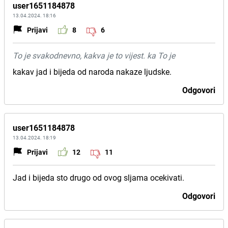
user1651184878
13.04.2024. 18:16
Prijavi
8
6
To je svakodnevno, kakva je to vijest. ka To je
kakav jad i bijeda od naroda nakaze ljudske.
Odgovori
user1651184878
13.04.2024. 18:19
Prijavi
12
11
Jad i bijeda sto drugo od ovog sljama ocekivati.
Odgovori