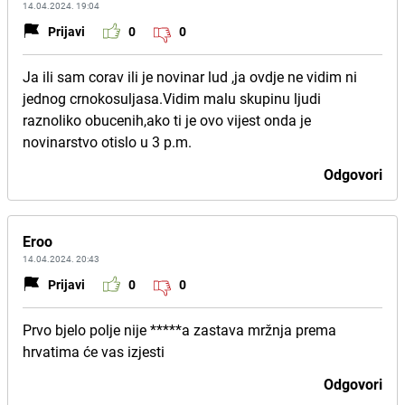
14.04.2024. 19:04
Prijavi
0
0
Ja ili sam corav ili je novinar lud ,ja ovdje ne vidim ni
jednog crnokosuljasa.Vidim malu skupinu ljudi
raznoliko obucenih,ako ti je ovo vijest onda je
novinarstvo otislo u 3 p.m.
Odgovori
Eroo
14.04.2024. 20:43
Prijavi
0
0
Prvo bjelo polje nije *****a zastava mržnja prema
hrvatima će vas izjesti
Odgovori