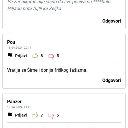
Pa zar nikome nije jasno da sve počiva na *****lulu.
Hiljadu puta fuj!!! ka Željka
Odgovori
Pou
13.04.2024. 20:11
Prijavi
8
5
Vratija se Šime i donija friškog fašizma.
Odgovori
Panzer
13.04.2024. 21:20
Prijavi
7
5