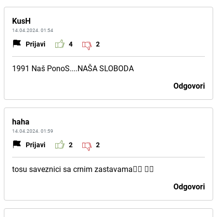
KusH
14.04.2024. 01:54
Prijavi
4
2
1991 Naš PonoS....NAŠA SLOBODA
Odgovori
haha
14.04.2024. 01:59
Prijavi
2
2
tosu saveznici sa crnim zastavama🏴‍☠️ 🏴‍☠️
Odgovori