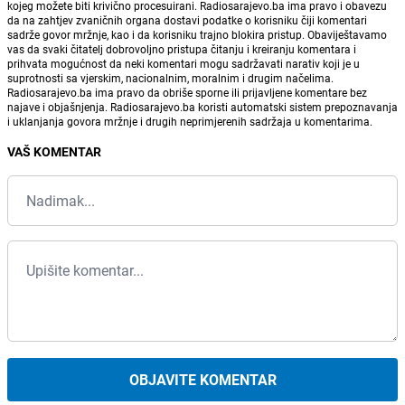
kojeg možete biti krivično procesuirani. Radiosarajevo.ba ima pravo i obavezu
da na zahtjev zvaničnih organa dostavi podatke o korisniku čiji komentari
sadrže govor mržnje, kao i da korisniku trajno blokira pristup. Obaviještavamo
vas da svaki čitatelj dobrovoljno pristupa čitanju i kreiranju komentara i
prihvata mogućnost da neki komentari mogu sadržavati narativ koji je u
suprotnosti sa vjerskim, nacionalnim, moralnim i drugim načelima.
Radiosarajevo.ba ima pravo da obriše sporne ili prijavljene komentare bez
najave i objašnjenja. Radiosarajevo.ba koristi automatski sistem prepoznavanja
i uklanjanja govora mržnje i drugih neprimjerenih sadržaja u komentarima.
VAŠ KOMENTAR
OBJAVITE KOMENTAR