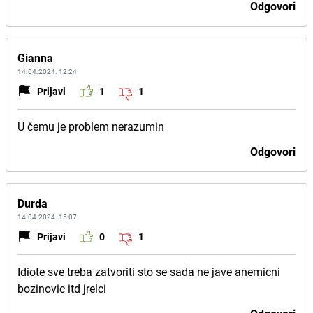
Odgovori
Gianna
14.04.2024. 12:24
Prijavi
1
1
U čemu je problem nerazumin
Odgovori
Durda
14.04.2024. 15:07
Prijavi
0
1
Idiote sve treba zatvoriti sto se sada ne jave anemicni
bozinovic itd jrelci