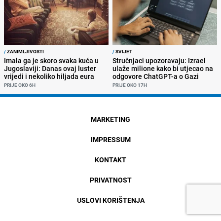
/
ZANIMLJIVOSTI
/
SVIJET
Imala ga je skoro svaka kuća u
Stručnjaci upozoravaju: Izrael
Jugoslaviji: Danas ovaj luster
ulaže milione kako bi utjecao na
vrijedi i nekoliko hiljada eura
odgovore ChatGPT-a o Gazi
PRIJE OKO 6H
PRIJE OKO 17H
MARKETING
IMPRESSUM
KONTAKT
PRIVATNOST
USLOVI KORIŠTENJA