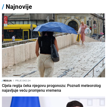
/
Najnovije
/
REGIJA
I
PRIJE OKO 2H
Cijela regija čeka njegovu progonozu: Poznati meteorolog
najavljuje veću promjenu vremena