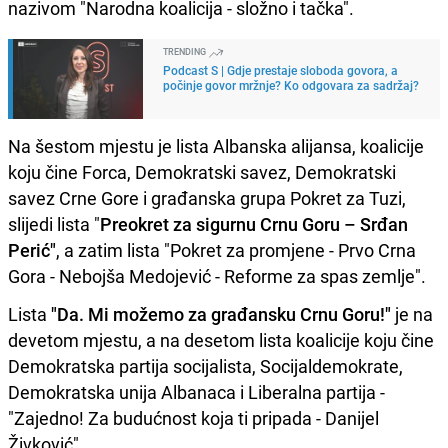
nazivom "Narodna koalicija - složno i tačka".
TRENDING
Podcast S | Gdje prestaje sloboda govora, a
počinje govor mržnje? Ko odgovara za sadržaj?
Na šestom mjestu je lista Albanska alijansa, koalicije
koju čine Forca, Demokratski savez, Demokratski
savez Crne Gore i građanska grupa Pokret za Tuzi,
slijedi lista "
Preokret za sigurnu Crnu Goru – Srđan
Perić"
, a zatim lista "Pokret za promjene - Prvo Crna
Gora - Nebojša Medojević - Reforme za spas zemlje".
Lista
"Da. Mi možemo za građansku Crnu Goru!"
je na
devetom mjestu, a na desetom lista koalicije koju čine
Demokratska partija socijalista, Socijaldemokrate,
Demokratska unija Albanaca i Liberalna partija -
"Zajedno! Za budućnost koja ti pripada - Danijel
Živković".