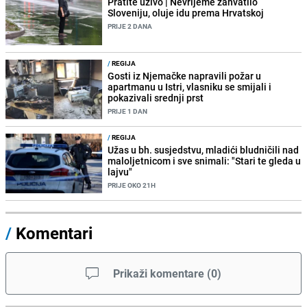
Pratite uživo | Nevrijeme zahvatilo
Sloveniju, oluje idu prema Hrvatskoj
PRIJE 2 DANA
/
REGIJA
Gosti iz Njemačke napravili požar u
apartmanu u Istri, vlasniku se smijali i
pokazivali srednji prst
PRIJE 1 DAN
/
REGIJA
Užas u bh. susjedstvu, mladići bludničili nad
maloljetnicom i sve snimali: "Stari te gleda u
lajvu"
PRIJE OKO 21H
/
Komentari
Prikaži komentare
(
0
)