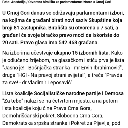
Foto: Anadolija / Otvorena birališta za parlamentarne izbore u Crnoj Gori
U Crnoj Gori danas se održavaju parlamentarni izbori,
na kojima će građani birati novi saziv Skupštine koja
broji 81 zastupnika. Birališta su otvorena u 7 sati, a
građani će svoje biračko pravo moći da iskoriste do
20 sati. Pravo glasa ima 542.468 građana.
Na izborima učestvuje
ukupno 15 izbornih lista
. Kako
je odlučeno žrijebom, na glasačkom listiću prva je lista
"Jasno je! - Bošnjačka stranka - mr Ervin Ibrahimović",
druga "HGI - Na pravoj strani svijeta!", a treća "Pravda
za sve! - dr Vladimir Leposavić".
Lista koalicije
Socijalističke narodne partije i Demosa
"Za tebe"
nalazi se na četvrtom mjestu, a na petom
lista koalicije koju čine Prava Crna Gora,
Demohrišćanski pokret, Slobodna Crna Gora,
Demokratska srpska stranka i Pokret za Pljevlja, pod