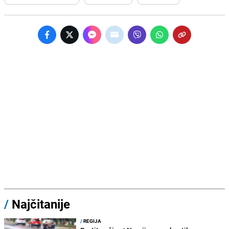
/
Najčitanije
/
REGIJA