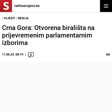
Otvor
/
VIJESTI
/
REGIJA
Crna Gora: Otvorena birališta na
prijevremenim parlamentarnim
izborima
11.06.23. 08:19
AA
0