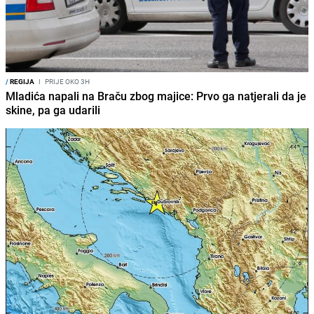
/
REGIJA
I
PRIJE OKO 3H
Mladića napali na Braču zbog majice: Prvo ga natjerali da je
skine, pa ga udarili