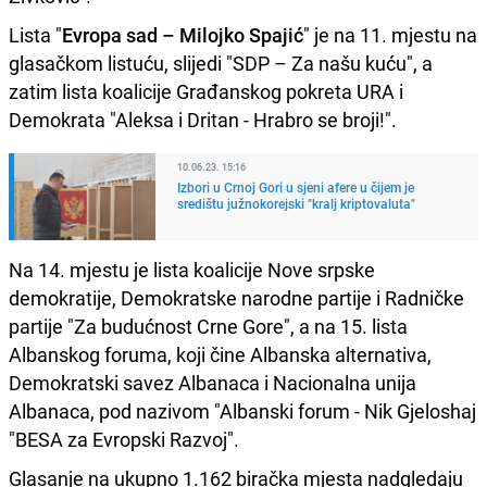
Lista "
Evropa sad – Milojko Spajić
" je na 11. mjestu na
glasačkom listuću, slijedi "SDP – Za našu kuću", a
zatim lista koalicije Građanskog pokreta URA i
Demokrata "Aleksa i Dritan - Hrabro se broji!".
10.06.23. 15:16
Izbori u Crnoj Gori u sjeni afere u čijem je
središtu južnokorejski "kralj kriptovaluta"
Na 14. mjestu je lista koalicije Nove srpske
demokratije, Demokratske narodne partije i Radničke
partije "Za budućnost Crne Gore", a na 15. lista
Albanskog foruma, koji čine Albanska alternativa,
Demokratski savez Albanaca i Nacionalna unija
Albanaca, pod nazivom "Albanski forum - Nik Gjeloshaj
"BESA za Evropski Razvoj".
Glasanje na ukupno 1.162 biračka mjesta nadgledaju