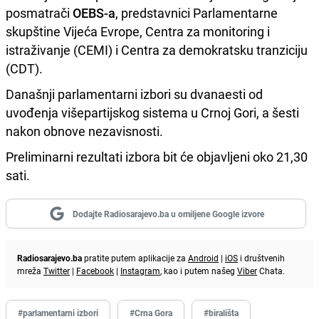
posmatrači
OEBS-a
, predstavnici Parlamentarne
skupštine Vijeća Evrope, Centra za monitoring i
istraživanje (CEMI) i Centra za demokratsku tranziciju
(CDT).
Današnji parlamentarni izbori su dvanaesti od
uvođenja višepartijskog sistema u Crnoj Gori, a šesti
nakon obnove nezavisnosti.
Preliminarni rezultati izbora bit će objavljeni oko 21,30
sati.
Dodajte Radiosarajevo.ba u omiljene Google izvore
Radiosarajevo.ba
pratite putem aplikacije za
Android
|
iOS
i društvenih
mreža
Twitter
|
Facebook
|
Instagram
, kao i putem našeg
Viber
Chata.
#parlamentarni izbori
#Crna Gora
#birališta