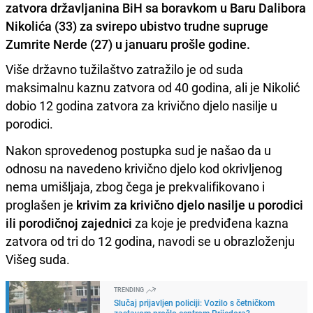
zatvora državljanina BiH sa boravkom u Baru Dalibora
Nikolića (33) za svirepo ubistvo trudne supruge
Zumrite Nerde (27) u januaru prošle godine.
Više državno tužilaštvo zatražilo je od suda
maksimalnu kaznu zatvora od 40 godina, ali je Nikolić
dobio 12 godina zatvora za krivično djelo nasilje u
porodici.
Nakon sprovedenog postupka sud je našao da u
odnosu na navedeno krivično djelo kod okrivljenog
nema umišljaja, zbog čega je prekvalifikovano i
proglašen je
krivim za krivično djelo nasilje u porodici
ili porodičnoj zajednici
za koje je predviđena kazna
zatvora od tri do 12 godina, navodi se u obrazloženju
Višeg suda.
TRENDING
Slučaj prijavljen policiji: Vozilo s četničkom
zastavom prošlo centrom Prijedora?