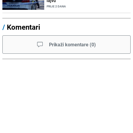
lajvu"
PRIJE 2 DANA
/
Komentari
Prikaži komentare
(
0
)