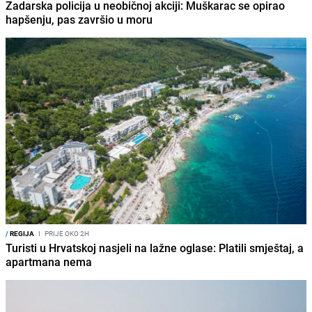
Zadarska policija u neobičnoj akciji: Muškarac se opirao
hapšenju, pas završio u moru
/
REGIJA
I
PRIJE OKO 2H
Turisti u Hrvatskoj nasjeli na lažne oglase: Platili smještaj, a
apartmana nema