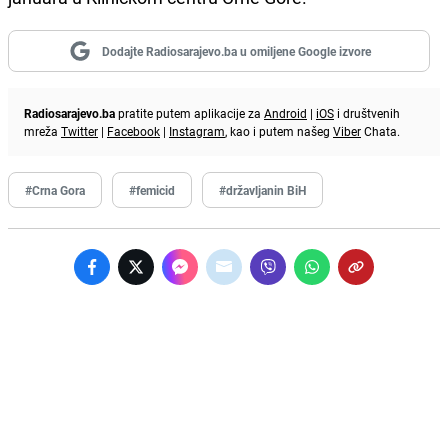
Dodajte Radiosarajevo.ba u omiljene Google izvore
Radiosarajevo.ba
pratite putem aplikacije za
Android
|
iOS
i društvenih
mreža
Twitter
|
Facebook
|
Instagram
, kao i putem našeg
Viber
Chata.
#Crna Gora
#femicid
#državljanin BiH