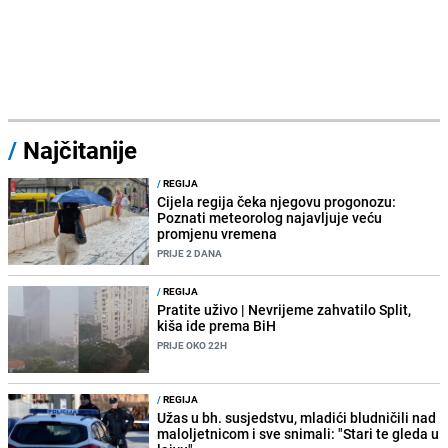
/
Najčitanije
/
REGIJA
Cijela regija čeka njegovu progonozu:
Poznati meteorolog najavljuje veću
promjenu vremena
PRIJE 2 DANA
/
REGIJA
Pratite uživo | Nevrijeme zahvatilo Split,
kiša ide prema BiH
PRIJE OKO 22H
/
REGIJA
Užas u bh. susjedstvu, mladići bludničili nad
maloljetnicom i sve snimali: "Stari te gleda u