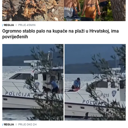
/
REGIJA
I
PRIJE 45MIN
Ogromno stablo palo na kupače na plaži u Hrvatskoj, ima
povrijeđenih
/
REGIJA
I
PRIJE OKO 2H