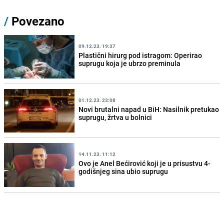
/
Povezano
09.12.23. 19:37
Plastični hirurg pod istragom: Operirao
suprugu koja je ubrzo preminula
01.12.23. 23:08
Novi brutalni napad u BiH: Nasilnik pretukao
suprugu, žrtva u bolnici
14.11.23. 11:12
Ovo je Anel Bećirović koji je u prisustvu 4-
godišnjeg sina ubio suprugu