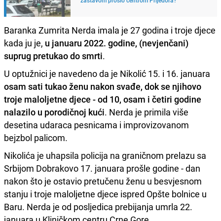
Baranka Zumrita Nerda imala je 27 godina i troje djece
kada ju je,
u januaru 2022. godine, (nevjenčani)
suprug pretukao do smrti
.
U optužnici je navedeno da je Nikolić 15. i 16. januara
osam sati tukao ženu nakon svađe, dok se njihovo
troje maloljetne djece - od 10, osam i četiri godine
nalazilo u porodičnoj kući
. Nerda je primila više
desetina udaraca pesnicama i improvizovanom
bejzbol palicom.
Nikolića je uhapsila policija na graničnom prelazu sa
Srbijom Dobrakovo 17. januara prošle godine - dan
nakon što je ostavio pretučenu ženu u besvjesnom
stanju i troje maloljetne djece ispred Opšte bolnice u
Baru. Nerda je od posljedica prebijanja umrla 22.
januara u Kliničkom centru Crne Gore.