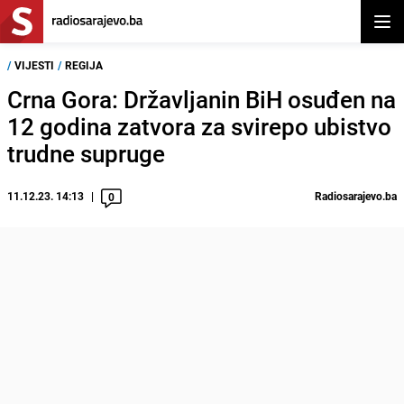
Otvor
/
VIJESTI
/
REGIJA
Crna Gora: Državljanin BiH osuđen na
12 godina zatvora za svirepo ubistvo
trudne supruge
11.12.23. 14:13
Radiosarajevo.ba
0