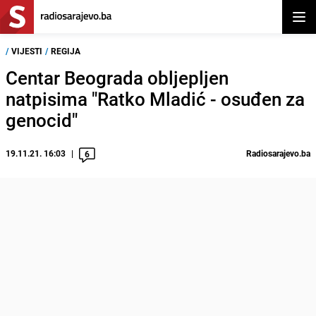
Otvor
/
VIJESTI
/
REGIJA
Centar Beograda obljepljen
natpisima "Ratko Mladić - osuđen za
genocid"
19.11.21. 16:03
Radiosarajevo.ba
6