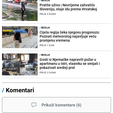
/
REGIJA
Pratite uživo | Nevrijeme zahvatilo
Sloveniju, oluje idu prema Hrvatskoj
PRIJE 2 DANA
/
REGIJA
Cijela regija čeka njegovu progonozu:
Poznati meteorolog najavljuje veću
promjenu vremena
PRIJE 1 DAN
/
REGIJA
Gosti iz Njemačke napravili požar u
apartmanu u Istri, vlasniku se smijali i
pokazivali srednji prst
PRIJE 2 DANA
/
Komentari
Prikaži komentare
(
6
)