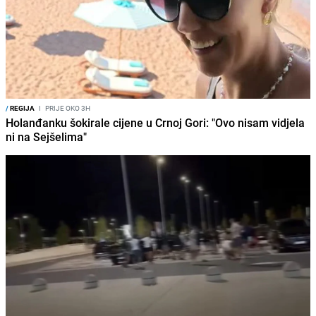
/
REGIJA
I
PRIJE OKO 3H
Holanđanku šokirale cijene u Crnoj Gori: "Ovo nisam vidjela
ni na Sejšelima"