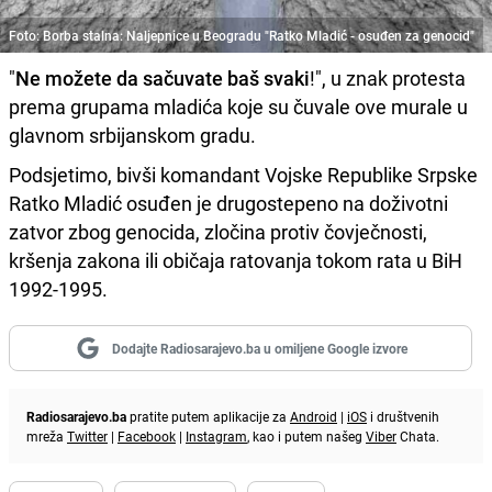
Foto: Borba stalna: Naljepnice u Beogradu "Ratko Mladić - osuđen za genocid"
"
Ne možete da sačuvate baš svaki
!", u znak protesta
prema grupama mladića koje su čuvale ove murale u
glavnom srbijanskom gradu.
Podsjetimo, bivši komandant Vojske Republike Srpske
Ratko Mladić osuđen je drugostepeno na doživotni
zatvor zbog genocida, zločina protiv čovječnosti,
kršenja zakona ili običaja ratovanja tokom rata u BiH
1992-1995.
Dodajte Radiosarajevo.ba u omiljene Google izvore
Radiosarajevo.ba
pratite putem aplikacije za
Android
|
iOS
i društvenih
mreža
Twitter
|
Facebook
|
Instagram
, kao i putem našeg
Viber
Chata.