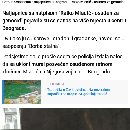
Foto: Borba stalna / Naljepnice u Beogradu "Ratko Mladić - osuđen za genocid"
Naljepnice sa natpisom "
Ratko Mladić - osuđen za
genocid
" pojavile su se danas na više mjesta u centru
Beograda.
Ovu akciju su sproveli građani i građanke, navodi se u
saopćenju "Borba stalna".
Podsjetimo da je prošle sedmice policija izdala nalog
da se
ukloni mural
posvećen osuđenom ratnom
zločincu
Mladiću u Njegoševoj ulici u Beogradu.
TRENDING
Tragedija u Zavidovićima: Na poznatom
kupalištu se utopio 24-godišnji mladić