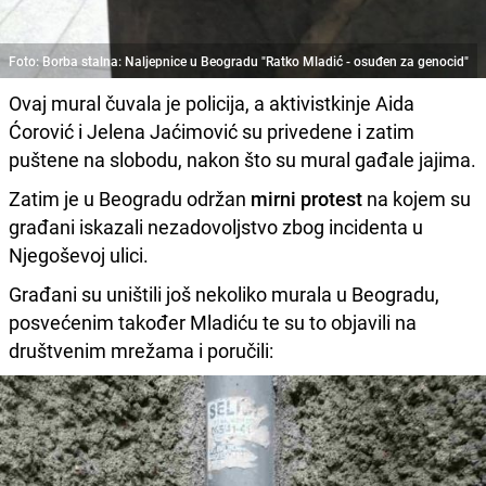
Foto: Borba stalna: Naljepnice u Beogradu "Ratko Mladić - osuđen za genocid"
Ovaj mural čuvala je policija, a aktivistkinje Aida
Ćorović i Jelena Jaćimović su privedene i zatim
puštene na slobodu, nakon što su mural gađale jajima.
Zatim je u Beogradu održan
mirni protest
na kojem su
građani iskazali nezadovoljstvo zbog incidenta u
Njegoševoj ulici.
Građani su uništili još nekoliko murala u Beogradu,
posvećenim također Mladiću te su to objavili na
društvenim mrežama i poručili: