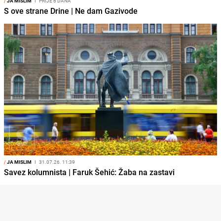
/
JA MISLIM
I
PRIJE 6 DANA
S ove strane Drine | Ne dam Gazivode
/
JA MISLIM
I
31.07.26. 11:39
Savez kolumnista | Faruk Šehić: Žaba na zastavi