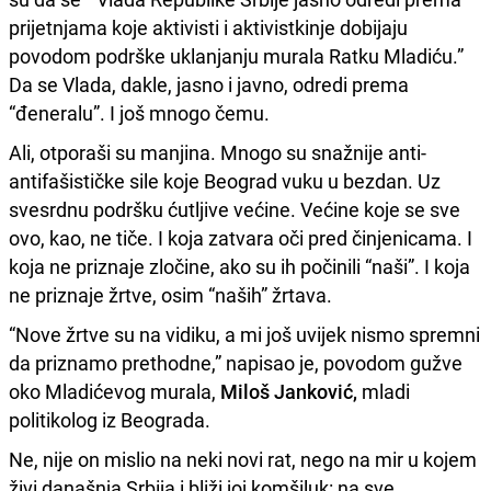
prijetnjama koje aktivisti i aktivistkinje dobijaju
povodom podrške uklanjanju murala Ratku Mladiću.”
Da se Vlada, dakle, jasno i javno, odredi prema
“đeneralu”. I još mnogo čemu.
Ali, otporaši su manjina. Mnogo su snažnije anti-
antifašističke sile koje Beograd vuku u bezdan. Uz
svesrdnu podršku ćutljive većine. Većine koje se sve
ovo, kao, ne tiče. I koja zatvara oči pred činjenicama. I
koja ne priznaje zločine, ako su ih počinili “naši”. I koja
ne priznaje žrtve, osim “naših” žrtava.
“Nove žrtve su na vidiku, a mi još uvijek nismo spremni
da priznamo prethodne,” napisao je, povodom gužve
oko Mladićevog murala,
Miloš Janković,
mladi
politikolog iz Beograda.
Ne, nije on mislio na neki novi rat, nego na mir u kojem
živi današnja Srbija i bliži joj komšiluk: na sve