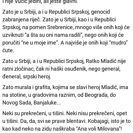
I nije Vučić jedini, ali jeste glavni.
Zato je u Srbiji, a i u Republici Srpskoj, genocid
zabranjena riječ. Zato je u Srbiji, kao i u Republici
Srpskoj, na pomen Srebrenice, mnogo više onih koji će
uzviknuti “a šta su oni nama radili”, nego onih koji će
poručiti “ne u moje ime”. A najviše je onih koji “mudro”
ćute.
Zato u Srbiji, a i u Republici Srpskoj, Ratko Mladić nije
ratni zločinac, čak ni haški osuđenik, nego general,
đeneral, srpski heroj.
Zato murala i grafita, kojima se slavi heroj Mladić, ima
na stotine, u gradovima raznim, od Beograda, do
Novog Sada, Banjaluke...
Neki su prekrečeni, u tišini. Neki nisu prekrečeni, opet
u tišini. Da, da, svi se prave blentavi. Kobajagi, isto je to
kao kad neko na zidu naškraba “Ana voli Milovana”!