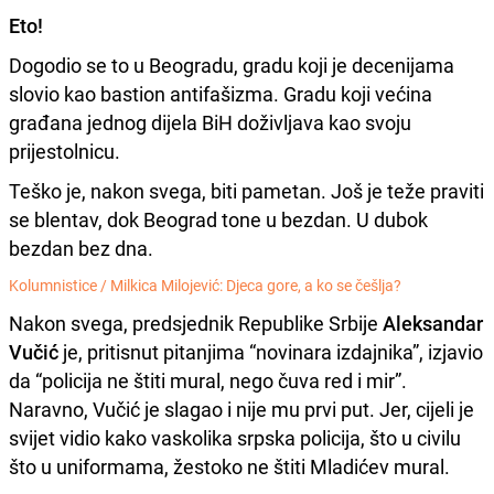
Eto!
Dogodio se to u Beogradu, gradu koji je decenijama
slovio kao bastion antifašizma. Gradu koji većina
građana jednog dijela BiH doživljava kao svoju
prijestolnicu.
Teško je, nakon svega, biti pametan. Još je teže praviti
se blentav, dok Beograd tone u bezdan. U dubok
bezdan bez dna.
Kolumnistice /
Milkica Milojević: Djeca gore, a ko se češlja?
Nakon svega, predsjednik Republike Srbije
Aleksandar
Vučić
je, pritisnut pitanjima “novinara izdajnika”, izjavio
da “policija ne štiti mural, nego čuva red i mir”.
Naravno, Vučić je slagao i nije mu prvi put. Jer, cijeli je
svijet vidio kako vaskolika srpska policija, što u civilu
što u uniformama, žestoko ne štiti Mladićev mural.