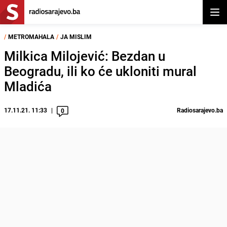
Otvor
/
METROMAHALA
/
JA MISLIM
Milkica Milojević: Bezdan u
Beogradu, ili ko će ukloniti mural
Mladića
17.11.21. 11:33
Radiosarajevo.ba
0