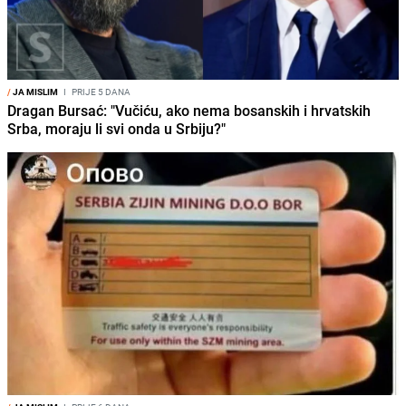
/
JA MISLIM
I
PRIJE 5 DANA
Dragan Bursać: "Vučiću, ako nema bosanskih i hrvatskih
Srba, moraju li svi onda u Srbiju?"