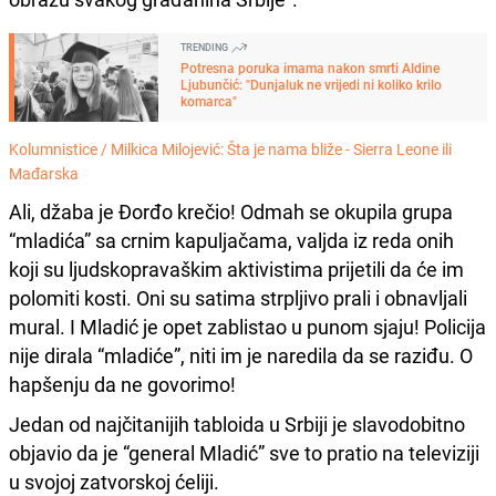
TRENDING
Potresna poruka imama nakon smrti Aldine
Ljubunčić: "Dunjaluk ne vrijedi ni koliko krilo
komarca"
Kolumnistice /
Milkica Milojević: Šta je nama bliže - Sierra Leone ili
Mađarska
Ali, džaba je Đorđo krečio! Odmah se okupila grupa
“mladića” sa crnim kapuljačama, valjda iz reda onih
koji su ljudskopravaškim aktivistima prijetili da će im
polomiti kosti. Oni su satima strpljivo prali i obnavljali
mural. I Mladić je opet zablistao u punom sjaju! Policija
nije dirala “mladiće”, niti im je naredila da se raziđu. O
hapšenju da ne govorimo!
Jedan od najčitanijih tabloida u Srbiji je slavodobitno
objavio da je “general Mladić” sve to pratio na televiziji
u svojoj zatvorskoj ćeliji.