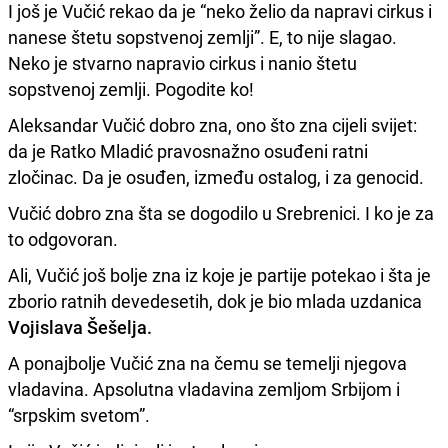
I još je Vučić rekao da je “neko želio da napravi cirkus i
nanese štetu sopstvenoj zemlji”. E, to nije slagao.
Neko je stvarno napravio cirkus i nanio štetu
sopstvenoj zemlji. Pogodite ko!
Aleksandar Vučić dobro zna, ono što zna cijeli svijet:
da je Ratko Mladić pravosnažno osuđeni ratni
zločinac. Da je osuđen, između ostalog, i za genocid.
Vučić dobro zna šta se dogodilo u Srebrenici. I ko je za
to odgovoran.
Ali, Vučić još bolje zna iz koje je partije potekao i šta je
zborio ratnih devedesetih, dok je bio mlada uzdanica
Vojislava Šešelja.
A ponajbolje Vučić zna na čemu se temelji njegova
vladavina. Apsolutna vladavina zemljom Srbijom i
“srpskim svetom”.