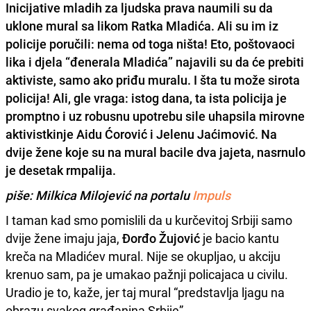
Inicijative mladih za ljudska prava naumili su da
uklone mural sa likom Ratka Mladića.
Ali su im iz
policije poručili: nema od toga ništa! Eto, poštovaoci
lika i djela “đenerala Mladića” najavili su da će prebiti
aktiviste, samo ako priđu muralu. I šta tu može sirota
policija! Ali, gle vraga: istog dana, ta ista policija je
promptno i uz robusnu upotrebu sile uhapsila mirovne
aktivistkinje
Aidu Ćorović i Jelenu Jaćimović.
Na
dvije žene koje su na mural bacile dva jajeta, nasrnulo
je desetak rmpalija.
piše: Milkica Milojević
na portalu
Impuls
I taman kad smo pomislili da u kurčevitoj Srbiji samo
dvije žene imaju jaja,
Đorđo Žujović
je bacio kantu
kreča na Mladićev mural. Nije se okupljao, u akciju
krenuo sam, pa je umakao pažnji policajaca u civilu.
Uradio je to, kaže, jer taj mural “predstavlja ljagu na
obrazu svakog građanina Srbije”.