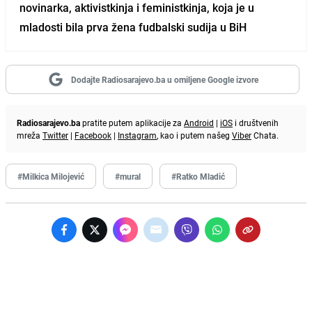
novinarka, aktivistkinja i feministkinja, koja je u
mladosti bila prva žena fudbalski sudija u BiH
Dodajte Radiosarajevo.ba u omiljene Google izvore
Radiosarajevo.ba
pratite putem aplikacije za
Android
|
iOS
i društvenih
mreža
Twitter
|
Facebook
|
Instagram
, kao i putem našeg
Viber
Chata.
#Milkica Milojević
#mural
#Ratko Mladić