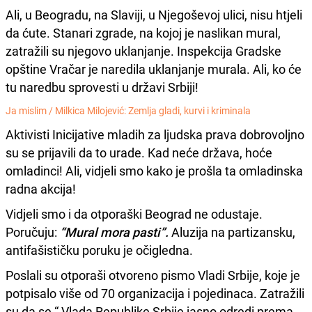
Ali, u Beogradu, na Slaviji, u Njegoševoj ulici, nisu htjeli
da ćute. Stanari zgrade, na kojoj je naslikan mural,
zatražili su njegovo uklanjanje. Inspekcija Gradske
opštine Vračar je naredila uklanjanje murala. Ali, ko će
tu naredbu sprovesti u državi Srbiji!
Ja mislim /
Milkica Milojević: Zemlja gladi, kurvi i kriminala
Aktivisti Inicijative mladih za ljudska prava dobrovoljno
su se prijavili da to urade. Kad neće država, hoće
omladinci! Ali, vidjeli smo kako je prošla ta omladinska
radna akcija!
Vidjeli smo i da otporaški Beograd ne odustaje.
Poručuju:
“Mural mora pasti”.
Aluzija na partizansku,
antifašističku poruku je očigledna.
Poslali su otporaši otvoreno pismo Vladi Srbije, koje je
potpisalo više od 70 organizacija i pojedinaca. Zatražili
su da se “ Vlada Republike Srbije jasno odredi prema