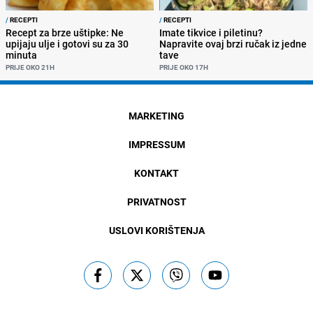
/
RECEPTI
/
RECEPTI
Recept za brze uštipke: Ne
Imate tikvice i piletinu?
upijaju ulje i gotovi su za 30
Napravite ovaj brzi ručak iz jedne
minuta
tave
PRIJE OKO 21H
PRIJE OKO 17H
MARKETING
IMPRESSUM
KONTAKT
PRIVATNOST
USLOVI KORIŠTENJA