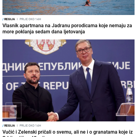
/
REGIJA
I
PRIJE OKO 14H
Vlasnik apartmana na Jadranu porodicama koje nemaju za
more poklanja sedam dana ljetovanja
/
REGIJA
I
PRIJE OKO 14H
Vučić i Zelenski pričali o svemu, ali ne i o granatama koje iz