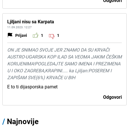
Odgovori
Ljiljani nisu sa Karpata
11.09.2023. 12:27
Prijavi
1
1
ON JE SNIMAO SVOJE JER ZNAMO DA SU KRVAČI
AUSTRO-UGARSKA KOP ILAD SA VEOMA JAKIM ČEŠKIM
KORIJENIMA!POGLEDAJTE SAMO IMENA I PREZIMENA
U I OKO ZAGREBA,KRAPINI..... ka Ljiljan:POSEREM I
ZAPIŠAM SVE(6%) KRVAČE U BIH
E to ti dijasporska pamet
Odgovori
/
Najnovije