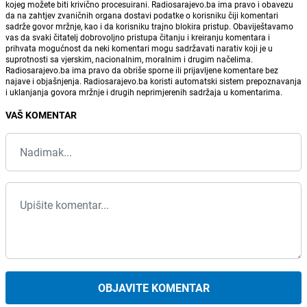
kojeg možete biti krivično procesuirani. Radiosarajevo.ba ima pravo i obavezu
da na zahtjev zvaničnih organa dostavi podatke o korisniku čiji komentari
sadrže govor mržnje, kao i da korisniku trajno blokira pristup. Obaviještavamo
vas da svaki čitatelj dobrovoljno pristupa čitanju i kreiranju komentara i
prihvata mogućnost da neki komentari mogu sadržavati narativ koji je u
suprotnosti sa vjerskim, nacionalnim, moralnim i drugim načelima.
Radiosarajevo.ba ima pravo da obriše sporne ili prijavljene komentare bez
najave i objašnjenja. Radiosarajevo.ba koristi automatski sistem prepoznavanja
i uklanjanja govora mržnje i drugih neprimjerenih sadržaja u komentarima.
VAŠ KOMENTAR
OBJAVITE KOMENTAR