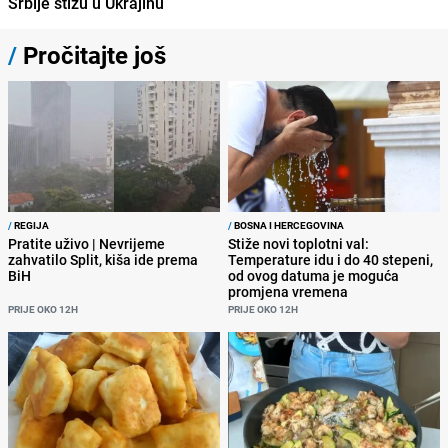
Srbije stižu u Ukrajinu
/
Pročitajte još
/
REGIJA
/
BOSNA I HERCEGOVINA
Pratite uživo | Nevrijeme
Stiže novi toplotni val:
zahvatilo Split, kiša ide prema
Temperature idu i do 40 stepeni,
BiH
od ovog datuma je moguća
promjena vremena
PRIJE OKO 12H
PRIJE OKO 12H