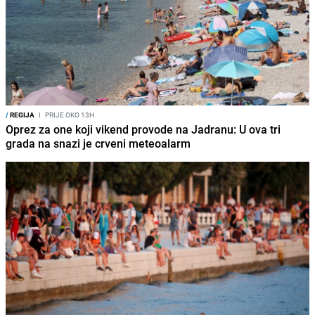
/
REGIJA
I
PRIJE OKO 13H
Oprez za one koji vikend provode na Jadranu: U ova tri
grada na snazi je crveni meteoalarm