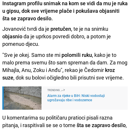
Instagram profilu snimak na kom se vidi da mu je ruka
u gipsu, dok sve vrijeme plače i pokušava objasniti
šta se zapravo desilo.
Jovanović tvrdi da je
pretučen
, te je na snimku
objasnio
da je uprkos povredi dobro, a potom je
pomenuo djecu.
"Sve je okej. Samo ste mi
polomili ruku
, kako je to
malo prema svemu što sam spreman da dam. Za mog
Mihajla, Anu, Zoku i Anđu", rekao je Čedomir
kroz
suze
, dok su bolovi očigledno bili prisutni sve vrijeme.
TRENDING
Alarm za rijeke u BiH: Niski vodostaji
ugrožavaju ribe i vodozemce
U komentarima su političaru pratioci pisali razna
pitanja, i raspitivali se se o tome
šta se zapravo desilo
,