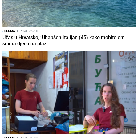
/
REGIJA
I
PRIJE OKO 1H
Užas u Hrvatskoj: Uhapšen Italijan (45) kako mobitelom
snima djecu na plaži
/
REGIJA
I
PRIJE OKO 2H