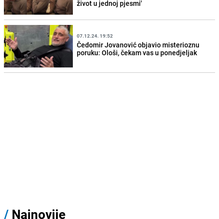
život u jednoj pjesmi'
07.12.24. 19:52
Čedomir Jovanović objavio misterioznu
poruku: Ološi, čekam vas u ponedjeljak
/
Najnovije