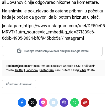
ali Jovanović nije odgovarao nikome na komentare.
Na
snimku
je pokušavao da ostane pribran, u početku
kada je počeo da govori, da bi potom
briznuo u plač
.
[instagram]https://www.instagram.com/reel/DF50e05
MRVT/?utm_source=ig_embed&ig_rid=37f339c6-
6d6b-4905-8634-bf0f945bdc5a[/instagram]
Dodajte Radiosarajevo.ba u omiljene Google izvore
Radiosarajevo.ba
pratite putem aplikacije za
Android
|
iOS
i društvenih
mreža
Twitter
|
Facebook
|
Instagram
, kao i putem našeg
Viber
Chata.
#Čedomir Jovanović