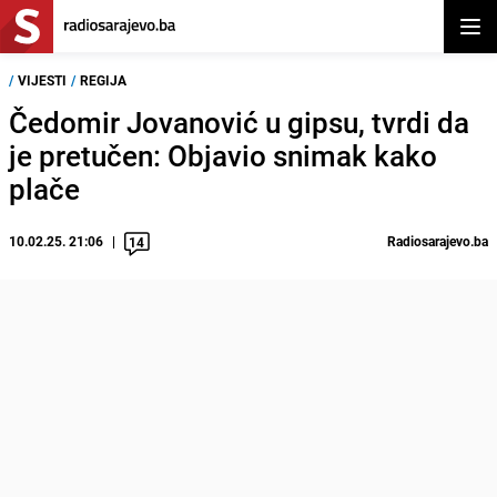
Otvor
/
VIJESTI
/
REGIJA
Čedomir Jovanović u gipsu, tvrdi da
je pretučen: Objavio snimak kako
plače
10.02.25. 21:06
Radiosarajevo.ba
14