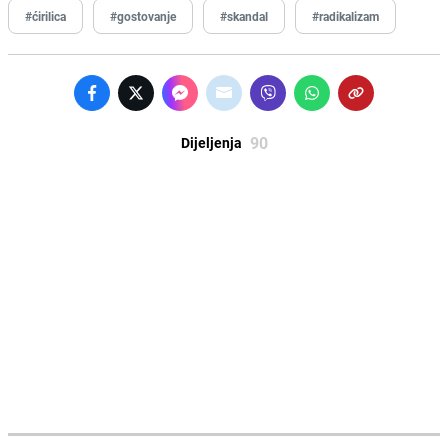
#ćirilica
#gostovanje
#skandal
#radikalizam
90
Dijeljenja