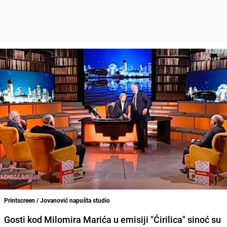
Printscreen / Jovanović napušta studio
Gosti kod
Milomira Marića
u emisiji "
Ćirilica
" sinoć su