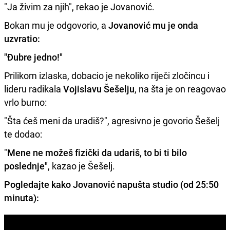
"Ja živim za njih", rekao je Jovanović.
Bokan mu je odgovorio, a
Jovanović mu je onda
uzvratio:
"Đubre jedno!"
Prilikom izlaska, dobacio je nekoliko riječi zločincu i
lideru radikala
Vojislavu Šešelju
, na šta je on reagovao
vrlo burno:
"Šta ćeš meni da uradiš?", agresivno je govorio Šešelj
te dodao:
"
Mene ne možeš fizički da udariš, to bi ti bilo
poslednje"
, kazao je Šešelj.
Pogledajte kako Jovanović napušta studio (od 25:50
minuta):