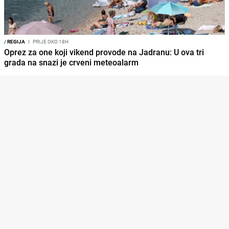
/
REGIJA
I
PRIJE OKO 18H
Oprez za one koji vikend provode na Jadranu: U ova tri
grada na snazi je crveni meteoalarm