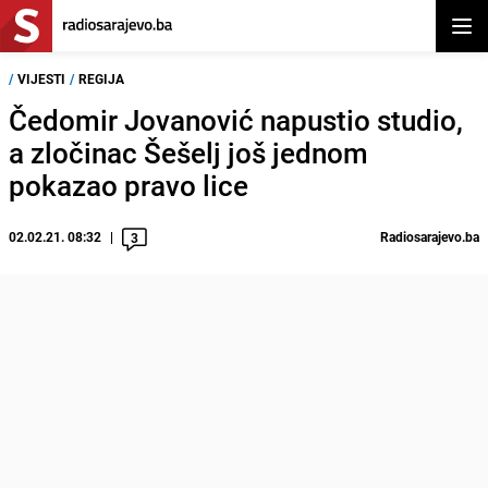
Otvor
/
VIJESTI
/
REGIJA
Čedomir Jovanović napustio studio,
a zločinac Šešelj još jednom
pokazao pravo lice
02.02.21. 08:32
Radiosarajevo.ba
3