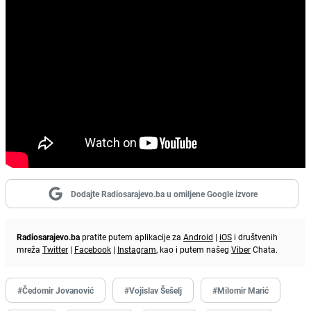
Dodajte Radiosarajevo.ba u omiljene Google izvore
Radiosarajevo.ba
pratite putem aplikacije za
Android
|
iOS
i društvenih
mreža
Twitter
|
Facebook
|
Instagram
, kao i putem našeg
Viber
Chata.
#Čedomir Jovanović
#Vojislav Šešelj
#Milomir Marić