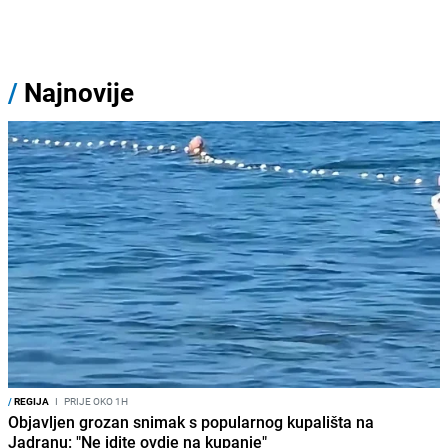
/
Najnovije
/
REGIJA
I
PRIJE OKO 1H
Objavljen grozan snimak s popularnog kupališta na
Jadranu: "Ne idite ovdje na kupanje"