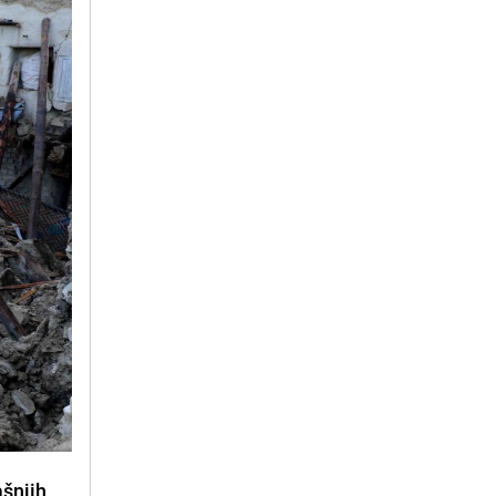
ašnjih