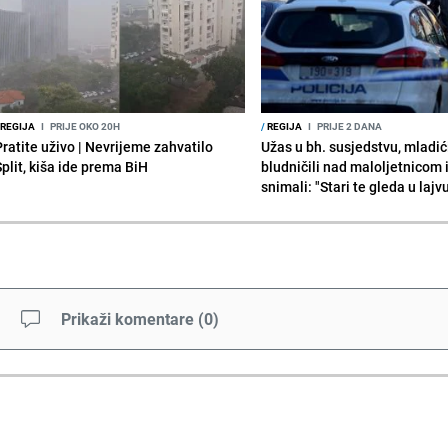
REGIJA
I
PRIJE OKO 20H
/
REGIJA
I
PRIJE 2 DANA
Pratite uživo | Nevrijeme zahvatilo
Užas u bh. susjedstvu, mladić
Split, kiša ide prema BiH
bludničili nad maloljetnicom 
snimali: "Stari te gleda u lajv
Prikaži komentare
(
0
)