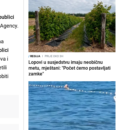
ublici
u Agency.
ma
lici
/
REGIJA
I
PRIJE OKO 3H
va i
Lopovi u susjedstvu imaju neobičnu
tili
metu, mještani: "Počet ćemo postavljati
zamke"
biti