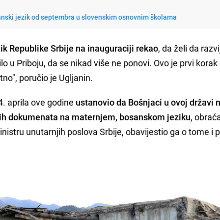
sanski jezik od septembra u slovenskim osnovnim školama
ik Republike Srbije na inauguraciji rekao
, da želi da razv
lo u Priboju, da se nikad više ne ponovi. Ovo je prvi korak
no", poručio je Ugljanin.
4. aprila ove godine
ustanovio da Bošnjaci u ovoj državi
ičnih dokumenata na maternjem, bosanskom jeziku
, obrać
inistru unutarnjih poslova Srbije, obavijestio ga o tome i 