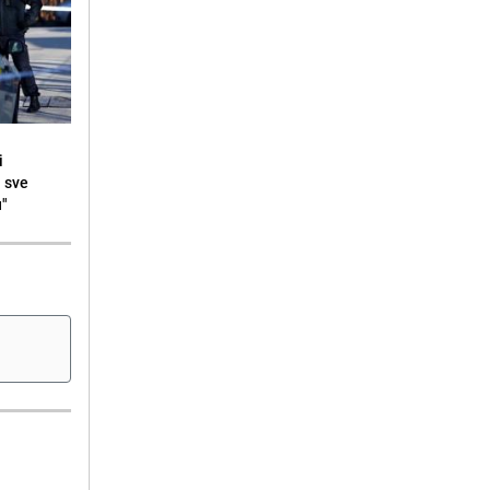
i
i sve
u"