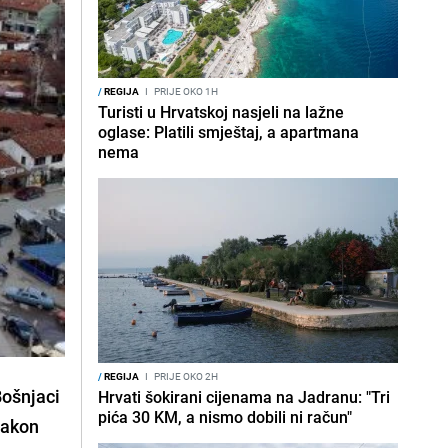
/
REGIJA
I
PRIJE OKO 1H
Turisti u Hrvatskoj nasjeli na lažne
oglase: Platili smještaj, a apartmana
nema
/
REGIJA
I
PRIJE OKO 2H
Bošnjaci
Hrvati šokirani cijenama na Jadranu: "Tri
pića 30 KM, a nismo dobili ni račun"
nakon