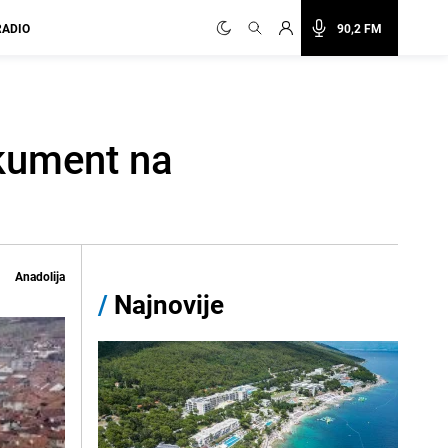
RADIO
90,2 FM
okument na
Anadolija
/
Najnovije