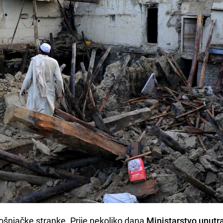
ošnjačke stranke. Prije nekoliko dana
Ministarstvo unutr