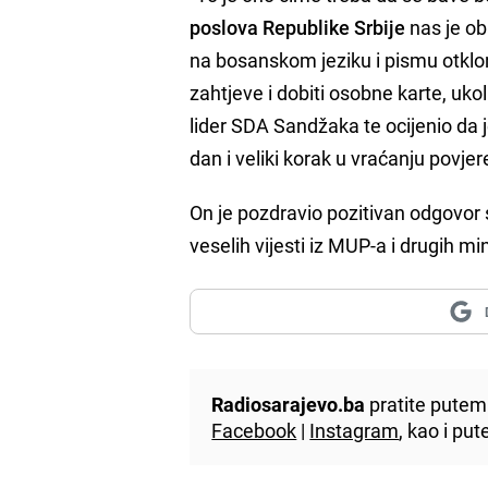
poslova Republike Srbije
nas je ob
na bosanskom jeziku i pismu otklo
zahtjeve i dobiti osobne karte, uko
lider SDA Sandžaka te ocijenio da j
dan i veliki korak u vraćanju povje
On je pozdravio pozitivan odgovor s
veselih vijesti iz MUP-a i drugih mi
Radiosarajevo.ba
pratite putem 
Facebook
|
Instagram
, kao i p