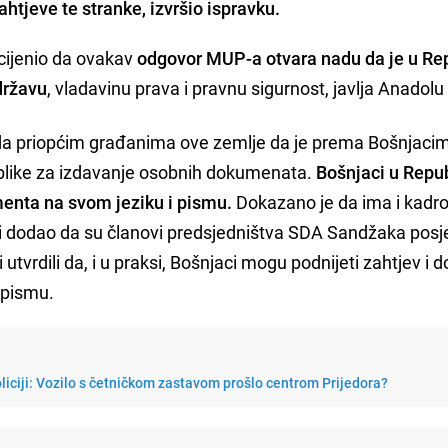
zahtjeve te stranke, izvršio ispravku.
ocijenio da ovakav
odgovor MUP-a otvara nadu da je u Rep
državu
, vladavinu prava i pravnu sigurnost, javlja Anadol
o da priopćim građanima ove zemlje da je prema Bošnjaci
ublike za izdavanje osobnih dokumenata.
Bošnjaci u Repub
menta na svom jeziku i pismu.
Dokazano je da ima i kadro
on i dodao da su članovi predsjedništva SDA Sandžaka posje
tvrdili da, i u praksi, Bošnjaci mogu podnijeti zahtjev i do
 pismu.
policiji: Vozilo s četničkom zastavom prošlo centrom Prijedora?