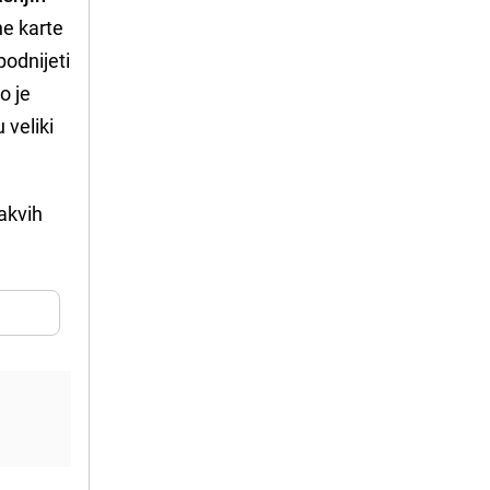
ne karte
odnijeti
o je
 veliki
vakvih