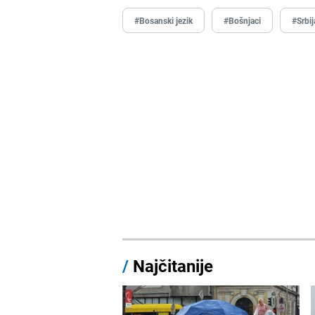
#Bosanski jezik
#Bošnjaci
#Srbij
/
Najčitanije