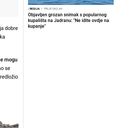
/
REGIJA
I
PRIJE OKO 4H
Objavljen grozan snimak s popularnog
kupališta na Jadranu: "Ne idite ovdje na
kupanje"
ija dobre
 ka
 ne mogu
ao se
predložio