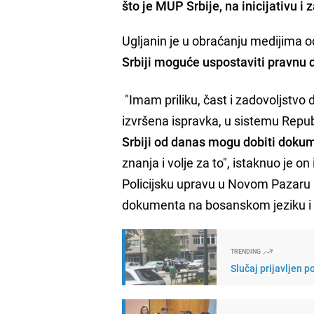
što je MUP Srbije, na inicijativu i 
Ugljanin je u obraćanju medijima 
Srbiji moguće uspostaviti pravnu 
"Imam priliku, čast i zadovoljstv
izvršena ispravka, u sistemu Rep
Srbiji od danas mogu dobiti doku
znanja i volje za to", istaknuo je 
Policijsku upravu u Novom Pazaru i u
dokumenta na bosanskom jeziku i
TRENDING
Slučaj prijavljen 