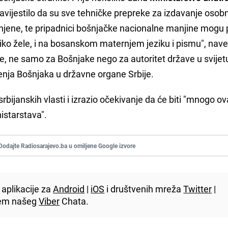
avijestilo da su sve tehničke prepreke za izdavanje osob
njene, te pripadnici bošnjačke nacionalne manjine mogu p
liko žele, i na bosanskom maternjem jeziku i pismu", nave
e, ne samo za Bošnjake nego za autoritet države u svijetu
renja Bošnjaka u državne organe Srbije.
rbijanskih vlasti i izrazio očekivanje da će biti "mnogo o
nistarstava".
Dodajte Radiosarajevo.ba u omiljene Google izvore
aplikacije za
Android
|
iOS
i društvenih mreža
Twitter
|
utem našeg
Viber
Chata.