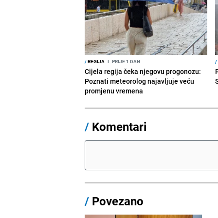
/
REGIJA
I
PRIJE 1 DAN
/
Cijela regija čeka njegovu progonozu:
Poznati meteorolog najavljuje veću
promjenu vremena
/
Komentari
/
Povezano