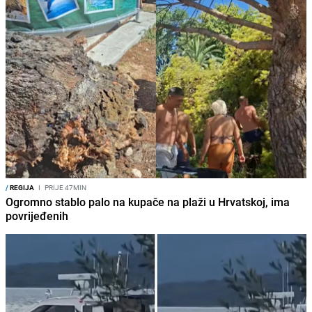
/
REGIJA
I
PRIJE 47MIN
Ogromno stablo palo na kupače na plaži u Hrvatskoj, ima
povrijeđenih