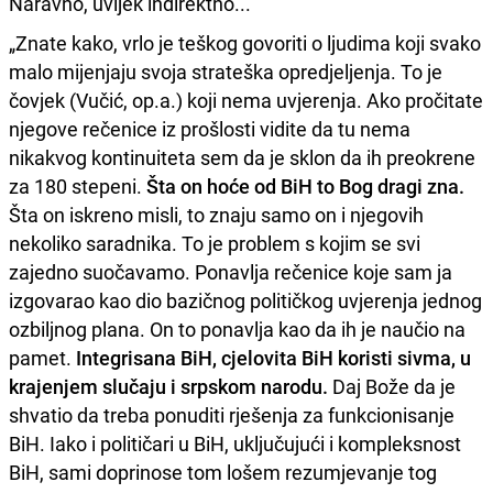
Naravno, uvijek indirektno...
„Znate kako, vrlo je teškog govoriti o ljudima koji svako
malo mijenjaju svoja strateška opredjeljenja. To je
čovjek (Vučić, op.a.) koji nema uvjerenja. Ako pročitate
njegove rečenice iz prošlosti vidite da tu nema
nikakvog kontinuiteta sem da je sklon da ih preokrene
za 180 stepeni.
Šta on hoće od BiH to Bog dragi zna.
Šta on iskreno misli, to znaju samo on i njegovih
nekoliko saradnika. To je problem s kojim se svi
zajedno suočavamo. Ponavlja rečenice koje sam ja
izgovarao kao dio bazičnog političkog uvjerenja jednog
ozbiljnog plana. On to ponavlja kao da ih je naučio na
pamet.
Integrisana BiH, cjelovita BiH koristi sivma, u
krajenjem slučaju i srpskom narodu.
Daj Bože da je
shvatio da treba ponuditi rješenja za funkcionisanje
BiH. Iako i političari u BiH, uključujući i kompleksnost
BiH, sami doprinose tom lošem rezumjevanje tog