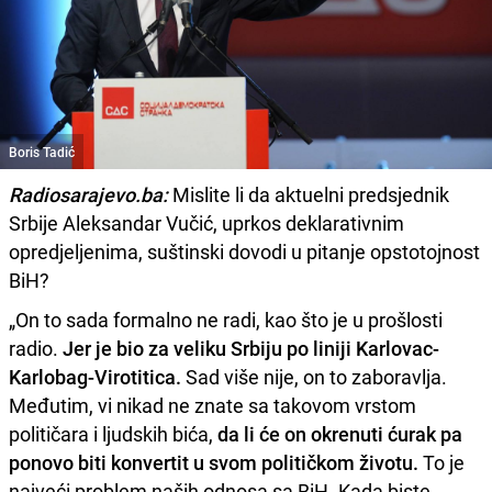
Boris Tadić
Radiosarajevo.ba:
Mislite li da aktuelni predsjednik
Srbije Aleksandar Vučić, uprkos deklarativnim
opredjeljenima, suštinski dovodi u pitanje opstotojnost
BiH?
„On to sada formalno ne radi, kao što je u prošlosti
radio.
Jer je bio za veliku Srbiju po liniji Karlovac-
Karlobag-Virotitica.
Sad više nije, on to zaboravlja.
Međutim, vi nikad ne znate sa takovom vrstom
političara i ljudskih bića,
da li će on okrenuti ćurak pa
ponovo biti konvertit u svom političkom životu.
To je
najveći problem naših odnosa sa BiH. Kada biste