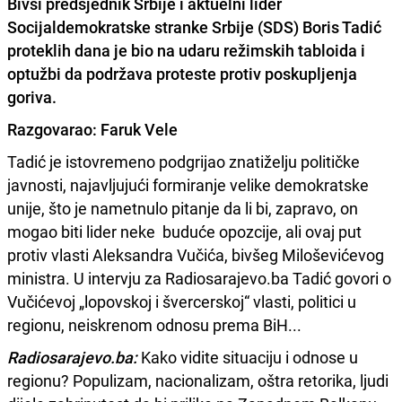
Bivši predsjednik Srbije i aktuelni lider
Socijaldemokratske stranke Srbije (SDS) Boris Tadić
proteklih dana je bio na udaru režimskih tabloida i
optužbi da podržava proteste protiv poskupljenja
goriva.
Razgovarao: Faruk Vele
Tadić je istovremeno podgrijao znatiželju političke
javnosti, najavljujući formiranje velike demokratske
unije, što je nametnulo pitanje da li bi, zapravo, on
mogao biti lider neke buduće opozcije, ali ovaj put
protiv vlasti Aleksandra Vučića, bivšeg Miloševićevog
ministra. U intervju za Radiosarajevo.ba Tadić govori o
Vučićevoj „lopovskoj i švercerskoj“ vlasti, politici u
regionu, neiskrenom odnosu prema BiH...
Radiosarajevo.ba:
Kako vidite situaciju i odnose u
regionu? Populizam, nacionalizam, oštra retorika, ljudi