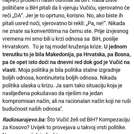
političare u BiH pitali da li vjeruju Vučiću, vjerovatno će
reći „DA“. Jer je to oprtuno, korisno. No, ako biste ih
pitali usred noći, vjerovatno bi rekli: „Pa, ne!“. Nikada
ne znate sa konvertitima na čemu ste. Prije izvjesnog
vremena mi smo bili u krzi odnosa sa BiH, poslije
Hrvatskom. To je taj model kruženja krize.
U jednom
trenutku to je bila Makedonija, pa Hrvatska, pa Bosna,
pa će opet isto doći na dnevni red dok god je Vučić na
vlasti.
Moja politika je bila politika stalne izgradnje
boljih odnosa, kontinuiteta boljih odnosa. Nikada
politika ulaska u krizu. Ja sam tako situaciju koja je
naslijeđena pokušavao da riješim na jedan
kompromisan način, ali na racionalan način koji ne ruši
budućnost naših odnosa“.
Radiosarajevo.ba:
Što Vučić želi od BiH? Kompezaciju
za Kosovo? Uvijek to provejava u takvoj vrsti politike.