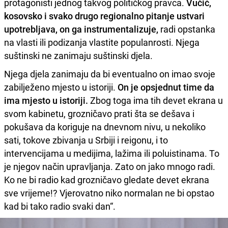
protagonisti jednog takvog političkog pravca.
Vučić,
kosovsko i svako drugo regionalno pitanje ustvari
upotrebljava, on ga instrumentalizuje,
radi opstanka
na vlasti ili podizanja vlastite populanrosti. Njega
suštinski ne zanimaju suštinski djela.
Njega djela zanimaju da bi eventualno on imao svoje
zabilježeno mjesto u istoriji.
On je opsjednut time da
ima mjesto u istoriji.
Zbog toga ima tih devet ekrana u
svom kabinetu, grozničavo prati šta se dešava i
pokušava da koriguje na dnevnom nivu, u nekoliko
sati, tokove zbivanja u Srbiji i reigonu, i to
intervencijama u medijima, lažima ili poluistinama. To
je njegov način upravljanja. Zato on jako mnogo radi.
Ko ne bi radio kad grozničavo gledate devet ekrana
sve vrijeme!? Vjerovatno niko normalan ne bi opstao
kad bi tako radio svaki dan“.