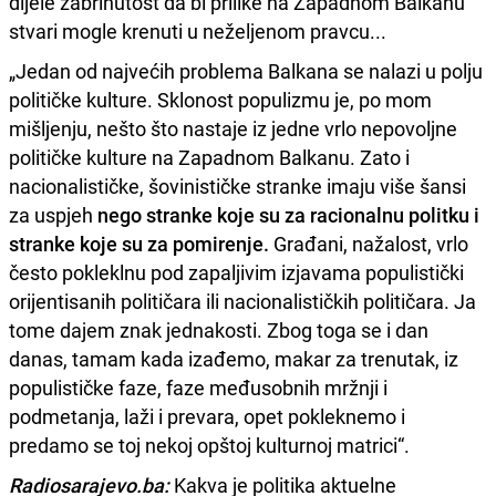
dijele zabrinutost da bi prilike na Zapadnom Balkanu
stvari mogle krenuti u neželjenom pravcu...
„Jedan od najvećih problema Balkana se nalazi u polju
političke kulture. Sklonost populizmu je, po mom
mišljenju, nešto što nastaje iz jedne vrlo nepovoljne
političke kulture na Zapadnom Balkanu. Zato i
nacionalističke, šovinističke stranke imaju više šansi
za uspjeh
nego stranke koje su za racionalnu politku i
stranke koje su za pomirenje.
Građani, nažalost, vrlo
često pokleklnu pod zapaljivim izjavama populistički
orijentisanih političara ili nacionalističkih političara. Ja
tome dajem znak jednakosti. Zbog toga se i dan
danas, tamam kada izađemo, makar za trenutak, iz
populističke faze, faze međusobnih mržnji i
podmetanja, laži i prevara, opet pokleknemo i
predamo se toj nekoj opštoj kulturnoj matrici“.
Radiosarajevo.ba:
Kakva je politika aktuelne