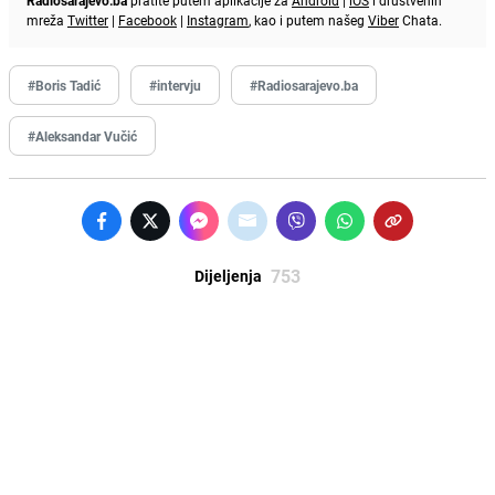
Radiosarajevo.ba
pratite putem aplikacije za
Android
|
iOS
i društvenih
mreža
Twitter
|
Facebook
|
Instagram
, kao i putem našeg
Viber
Chata.
#Boris Tadić
#intervju
#Radiosarajevo.ba
#Aleksandar Vučić
753
Dijeljenja