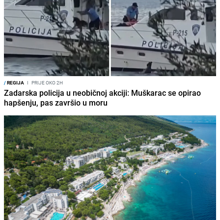
/
REGIJA
I
PRIJE OKO 2H
Zadarska policija u neobičnoj akciji: Muškarac se opirao
hapšenju, pas završio u moru