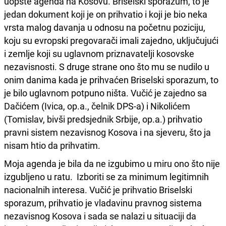
uopšte agenda na Kosovu. Briselski sporazum, to je
jedan dokument koji je on prihvatio i koji je bio neka
vrsta malog davanja u odnosu na početnu poziciju,
koju su evropski pregovarači imali zajedno, uključujući
i zemlje koji su uglavnom priznavatelji kosovske
nezavisnosti. S druge strane ono što mu se nudilo u
onim danima kada je prihvaćen Briselski sporazum, to
je bilo uglavnom potpuno ništa. Vučić je zajedno sa
Dačićem (Ivica, op.a., čelnik DPS-a) i Nikolićem
(Tomislav, bivši predsjednik Srbije, op.a.) prihvatio
pravni sistem nezavisnog Kosova i na sjeveru, što ja
nisam htio da prihvatim.
Moja agenda je bila da ne izgubimo u miru ono što nije
izgubljeno u ratu. Izboriti se za minimum legitimnih
nacionalnih interesa. Vučić je prihvatio Briselski
sporazum, prihvatio je vladavinu pravnog sistema
nezavisnog Kosova i sada se nalazi u situaciji da