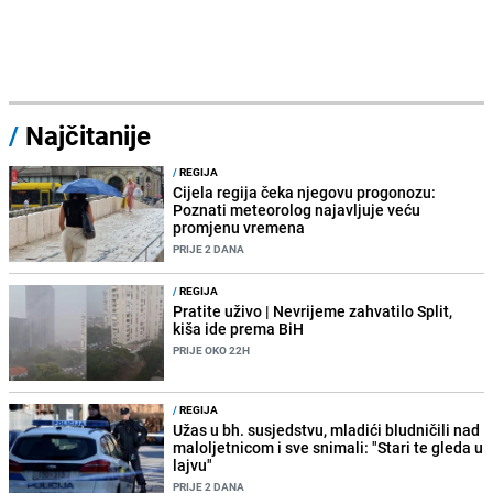
/
Najčitanije
/
REGIJA
Cijela regija čeka njegovu progonozu:
Poznati meteorolog najavljuje veću
promjenu vremena
PRIJE 2 DANA
/
REGIJA
Pratite uživo | Nevrijeme zahvatilo Split,
kiša ide prema BiH
PRIJE OKO 22H
/
REGIJA
Užas u bh. susjedstvu, mladići bludničili nad
maloljetnicom i sve snimali: "Stari te gleda u
lajvu"
PRIJE 2 DANA