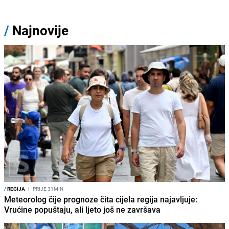
/
Najnovije
/
REGIJA
I
PRIJE 31MIN
Meteorolog čije prognoze čita cijela regija najavljuje:
Vrućine popuštaju, ali ljeto još ne završava