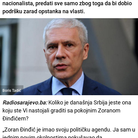
nacionalista, predati sve samo zbog toga da bi dobio
podršku zarad opstanka na vlasti.
Boris Tadić
Radiosarajevo.ba:
Koliko je današnja Srbija jeste ona
koju ste Vi nastojali graditi sa pokojnim Zoranom
Đinđićem?
„Zoran Đinđić je imao svoju političku agendu. Ja sam u
jednim novim okolnostima pokušavao da