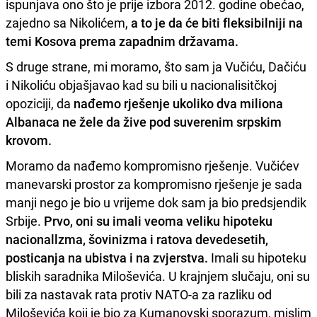
ispunjava ono što je prije izbora 2012. godine obećao,
zajedno sa Nikolićem,
a to je da će biti fleksibilniji na
temi Kosova prema zapadnim državama.
S druge strane, mi moramo, što sam ja Vučiću, Dačiću
i Nikoliću objašjavao kad su bili u nacionalisitčkoj
opoziciji, da
nađemo rješenje ukoliko dva miliona
Albanaca ne žele da žive pod suverenim srpskim
krovom.
Moramo da nađemo kompromisno rješenje. Vučićev
manevarski prostor za kompromisno rješenje je sada
manji nego je bio u vrijeme dok sam ja bio predsjendik
Srbije.
Prvo, oni su imali veoma veliku hipoteku
nacionallzma, šovinizma i ratova devedesetih,
posticanja na ubistva i na zvjerstva.
Imali su hipoteku
bliskih saradnika Miloševića. U krajnjem slučaju, oni su
bili za nastavak rata protiv NATO-a za razliku od
Miloševića koji je bio za Kumanovski sporazum, mislim