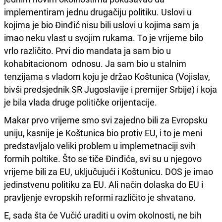
implementiram jednu drugačiju politiku. Uslovi u
kojima je bio Đinđić nisu bili uslovi u kojima sam ja
imao neku vlast u svojim rukama. To je vrijeme bilo
vrlo različito. Prvi dio mandata ja sam bio u
kohabitacionom odnosu. Ja sam bio u stalnim
tenzijama s vladom koju je držao Koštunica (Vojislav,
bivši predsjednik SR Jugoslavije i premijer Srbije) i koja
je bila vlada druge političke orijentacije.
Makar prvo vrijeme smo svi zajedno bili za Evropsku
uniju, kasnije je Koštunica bio protiv EU, i to je meni
predstavljalo veliki problem u implemetnaciji svih
formih poltike. Što se tiče Đinđića, svi su u njegovo
vrijeme bili za EU, uključujući i Koštunicu. DOS je imao
jedinstvenu politiku za EU. Ali način dolaska do EU i
pravljenje evropskih reformi različito je shvatano.
E, sada šta će Vučić uraditi u ovim okolnosti, ne bih