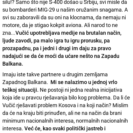
silu!? Samo što nije S-400 došao u Srbiju, svi misle da
su bombarderi MIG-29 u našim oružanim snagama. A
svi su zaboravili da su oni na klocnama, da nemaju ni
motore, da je stigao kokpit aviona. Ali narod to ne
zna...
Vučić upotrebljava medije na brutalan način,
ljude zavodi, pa malo igra tu igru prorusku, pa
prozapadnu, pa i jedni i drugi im daju za pravo
nadajući se da će moći da ućare nešto na Zapadu
Balkana.
Imaju iste takve partnere u drugim zemljama
Zapadnog Balkana.
Mi se nalazimo u jednoj vrlo
teškoj situaciji.
Ne postoji ni jedna realna inicijativa
koja ide u pravcu rješavanja bilo kog problema. Da li će
Vučić rješavati problem Kosova i na koji način? Mislim
da će na kraju biti prinuđen, ali ne na način da brani
minimum nacionalnih interesa, normalnih nacionalnih
interesa.
Već će, kao svaki politički jastreb i