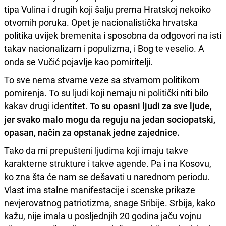
tipa Vulina i drugih koji šalju prema Hratskoj nekoiko
otvornih poruka. Opet je nacionalistička hrvatska
politika uvijek bremenita i sposobna da odgovori na isti
takav nacionalizam i populizma, i Bog te veselio. A
onda se Vučić pojavlje kao pomiritelji.
To sve nema stvarne veze sa stvarnom politikom
pomirenja. To su ljudi koji nemaju ni politički niti bilo
kakav drugi identitet.
To su opasni ljudi za sve ljude,
jer svako malo mogu da reguju na jedan sociopatski,
opasan, način za opstanak jedne zajednice.
Tako da mi prepušteni ljudima koji imaju takve
karakterne strukture i takve agende. Pa i na Kosovu,
ko zna šta će nam se dešavati u narednom periodu.
Vlast ima stalne manifestacije i scenske prikaze
nevjerovatnog patriotizma, snage Sribije. Srbija, kako
kažu, nije imala u posljednjih 20 godina jaču vojnu