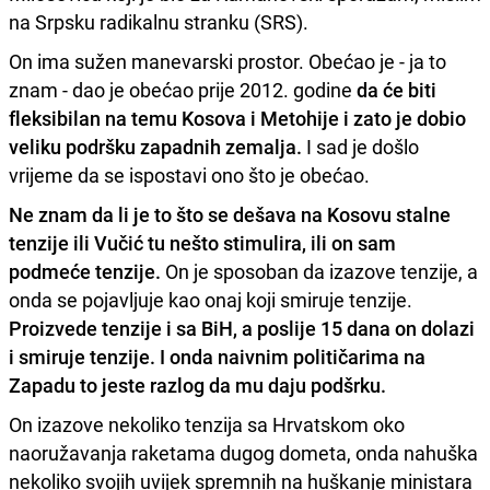
na Srpsku radikalnu stranku (SRS).
On ima sužen manevarski prostor. Obećao je - ja to
znam - dao je obećao prije 2012. godine
da će biti
fleksibilan na temu Kosova i Metohije i zato je dobio
veliku podršku zapadnih zemalja.
I sad je došlo
vrijeme da se ispostavi ono što je obećao.
Ne znam da li je to što se dešava na Kosovu stalne
tenzije ili Vučić tu nešto stimulira, ili on sam
podmeće tenzije.
On je sposoban da izazove tenzije, a
onda se pojavljuje kao onaj koji smiruje tenzije.
Proizvede tenzije i sa BiH, a poslije 15 dana on dolazi
i smiruje tenzije. I onda naivnim političarima na
Zapadu to jeste razlog da mu daju podšrku.
On izazove nekoliko tenzija sa Hrvatskom oko
naoružavanja raketama dugog dometa, onda nahuška
nekoliko svojih uvijek spremnih na huškanje ministara