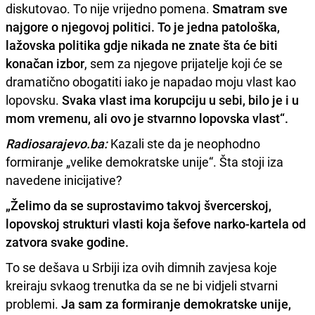
diskutovao. To nije vrijedno pomena.
Smatram sve
najgore o njegovoj politici.
To je jedna patološka,
lažovska politika gdje nikada ne znate šta će biti
konačan izbor
, sem za njegove prijatelje koji će se
dramatično obogatiti iako je napadao moju vlast kao
lopovsku.
Svaka vlast ima korupciju u sebi, bilo je i u
mom vremenu, ali ovo je stvarnno lopovska vlast“.
Radiosarajevo.ba:
Kazali ste da je neophodno
formiranje „velike demokratske unije“. Šta stoji iza
navedene inicijative?
„Želimo da se suprostavimo takvoj švercerskoj,
lopovskoj strukturi vlasti koja šefove narko-kartela od
zatvora svake godine.
To se dešava u Srbiji iza ovih dimnih zavjesa koje
kreiraju svkaog trenutka da se ne bi vidjeli stvarni
problemi.
Ja sam za formiranje demokratske unije,