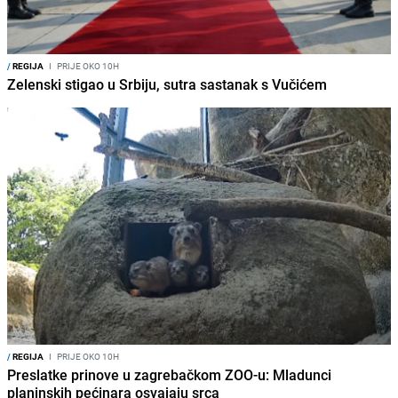
/
REGIJA
I
PRIJE OKO 10H
Zelenski stigao u Srbiju, sutra sastanak s Vučićem
/
REGIJA
I
PRIJE OKO 10H
Preslatke prinove u zagrebačkom ZOO-u: Mladunci
planinskih pećinara osvajaju srca