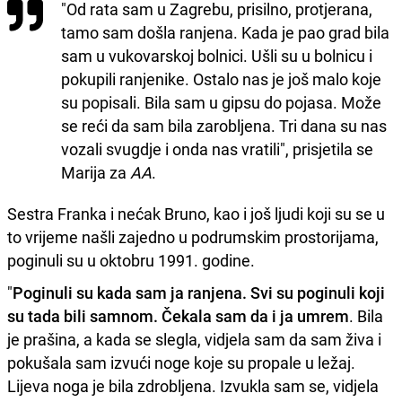
"Od rata sam u Zagrebu, prisilno, protjerana,
tamo sam došla ranjena. Kada je pao grad bila
sam u vukovarskoj bolnici. Ušli su u bolnicu i
pokupili ranjenike. Ostalo nas je još malo koje
su popisali. Bila sam u gipsu do pojasa. Može
se reći da sam bila zarobljena. Tri dana su nas
vozali svugdje i onda nas vratili", prisjetila se
Marija za
AA
.
Sestra Franka i nećak Bruno, kao i još ljudi koji su se u
to vrijeme našli zajedno u podrumskim prostorijama,
poginuli su u oktobru 1991. godine.
"
Poginuli su kada sam ja ranjena. Svi su poginuli koji
su tada bili samnom. Čekala sam da i ja umrem
. Bila
je prašina, a kada se slegla, vidjela sam da sam živa i
pokušala sam izvući noge koje su propale u ležaj.
Lijeva noga je bila zdrobljena. Izvukla sam se, vidjela