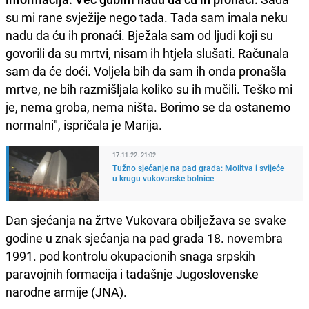
su mi rane svježije nego tada. Tada sam imala neku
nadu da ću ih pronaći. Bježala sam od ljudi koji su
govorili da su mrtvi, nisam ih htjela slušati. Računala
sam da će doći. Voljela bih da sam ih onda pronašla
mrtve, ne bih razmišljala koliko su ih mučili. Teško mi
je, nema groba, nema ništa. Borimo se da ostanemo
normalni", ispričala je Marija.
17.11.22. 21:02
Tužno sjećanje na pad grada: Molitva i svijeće
u krugu vukovarske bolnice
Dan sjećanja na žrtve Vukovara obilježava se svake
godine u znak sjećanja na pad grada 18. novembra
1991. pod kontrolu okupacionih snaga srpskih
paravojnih formacija i tadašnje Jugoslovenske
narodne armije (JNA).