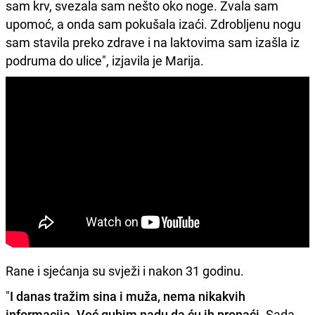
sam krv, svezala sam nešto oko noge. Zvala sam
upomoć, a onda sam pokušala izaći. Zdrobljenu nogu
sam stavila preko zdrave i na laktovima sam izašla iz
podruma do ulice", izjavila je Marija.
Rane i sjećanja su svježi i nakon 31 godinu.
"
I danas tražim sina i muža, nema nikakvih
informacija. Već gubim nadu da ću ih pronaći.
Sada