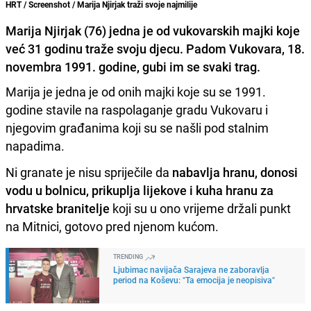
HRT / Screenshot / Marija Njirjak traži svoje najmilije
Marija Njirjak (76) jedna je od vukovarskih majki koje
već 31 godinu traže svoju djecu. Padom Vukovara, 18.
novembra 1991. godine, gubi im se svaki trag.
Marija je jedna je od onih majki koje su se 1991.
godine stavile na raspolaganje gradu Vukovaru i
njegovim građanima koji su se našli pod stalnim
napadima.
Ni granate je nisu spriječile da
nabavlja hranu, donosi
vodu u bolnicu, prikuplja lijekove i kuha hranu za
hrvatske branitelje
koji su u ono vrijeme držali punkt
na Mitnici, gotovo pred njenom kućom.
TRENDING
Ljubimac navijača Sarajeva ne zaboravlja
period na Koševu: "Ta emocija je neopisiva"