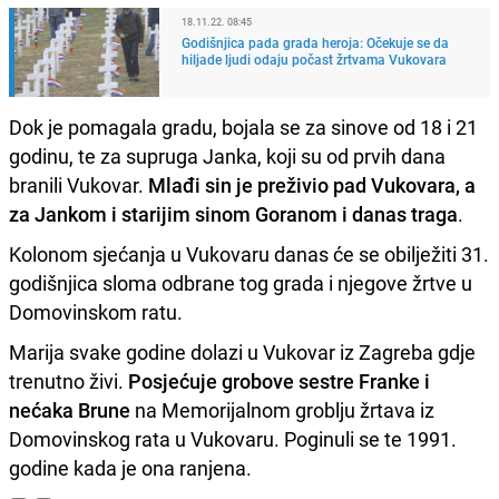
18.11.22. 08:45
Godišnjica pada grada heroja: Očekuje se da
hiljade ljudi odaju počast žrtvama Vukovara
Dok je pomagala gradu, bojala se za sinove od 18 i 21
godinu, te za supruga Janka, koji su od prvih dana
branili Vukovar.
Mlađi sin je preživio pad Vukovara, a
za Jankom i starijim sinom Goranom i danas traga
.
Kolonom sjećanja u Vukovaru danas će se obilježiti 31.
godišnjica sloma odbrane tog grada i njegove žrtve u
Domovinskom ratu.
Marija svake godine dolazi u Vukovar iz Zagreba gdje
trenutno živi.
Posjećuje grobove sestre Franke i
nećaka Brune
na Memorijalnom groblju žrtava iz
Domovinskog rata u Vukovaru. Poginuli se te 1991.
godine kada je ona ranjena.