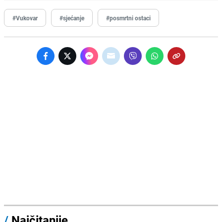
#Vukovar
#sjećanje
#posmrtni ostaci
/
Najčitanije