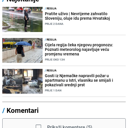
/
REGIJA
Pratite uživo | Nevrijeme zahvatilo
Sloveniju, oluje idu prema Hrvatskoj
PRIJE 2 DANA
/
REGIJA
Cijela regija čeka njegovu progonozu:
Poznati meteorolog najavljuje veću
promjenu vremena
PRIJE OKO 13H
/
REGIJA
Gosti iz Njemačke napravili požar u
apartmanu u Istri, vlasniku se smijali i
pokazivali srednji prst
PRIJE 1 DAN
/
Komentari
Prikaži komentare
(
5
)