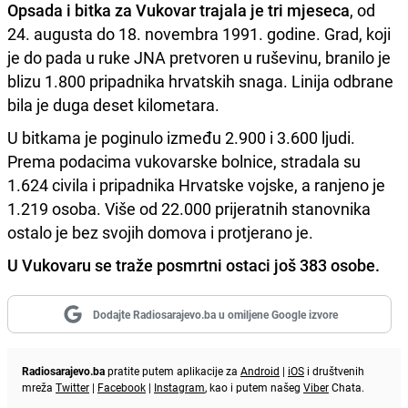
Opsada i bitka za Vukovar trajala je tri mjeseca
, od
24. augusta do 18. novembra 1991. godine. Grad, koji
je do pada u ruke JNA pretvoren u ruševinu, branilo je
blizu 1.800 pripadnika hrvatskih snaga. Linija odbrane
bila je duga deset kilometara.
U bitkama je poginulo između 2.900 i 3.600 ljudi.
Prema podacima vukovarske bolnice, stradala su
1.624 civila i pripadnika Hrvatske vojske, a ranjeno je
1.219 osoba. Više od 22.000 prijeratnih stanovnika
ostalo je bez svojih domova i protjerano je.
U Vukovaru se traže posmrtni ostaci još 383 osobe.
Dodajte Radiosarajevo.ba u omiljene Google izvore
Radiosarajevo.ba
pratite putem aplikacije za
Android
|
iOS
i društvenih
mreža
Twitter
|
Facebook
|
Instagram
, kao i putem našeg
Viber
Chata.