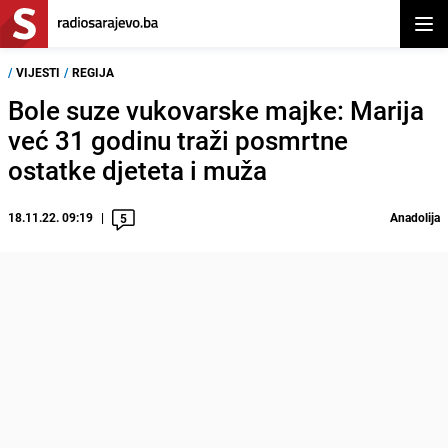
Otvor
/
VIJESTI
/
REGIJA
Bole suze vukovarske majke: Marija
već 31 godinu traži posmrtne
ostatke djeteta i muža
18.11.22. 09:19
Anadolija
5