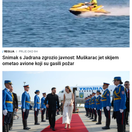
/
REGIJA
I
PRIJE OKO 9H
Snimak s Jadrana zgrozio javnost: Muškarac jet skijem
ometao avione koji su gasili požar