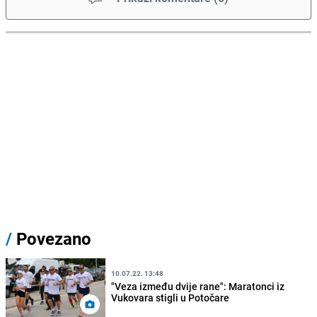
/
Povezano
10.07.22. 13:48
"Veza između dvije rane": Maratonci iz
Vukovara stigli u Potočare