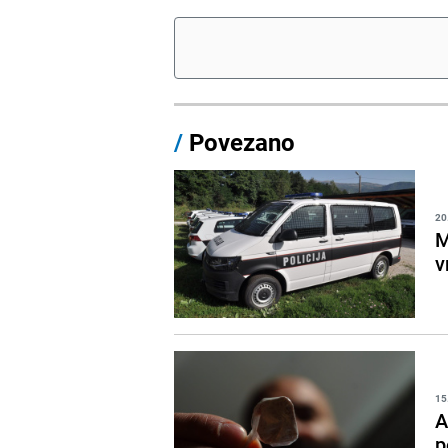
/
Povezano
20
M
v
15
A
p