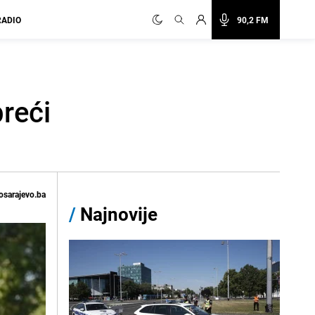
RADIO
90,2 FM
reći
osarajevo.ba
/
Najnovije