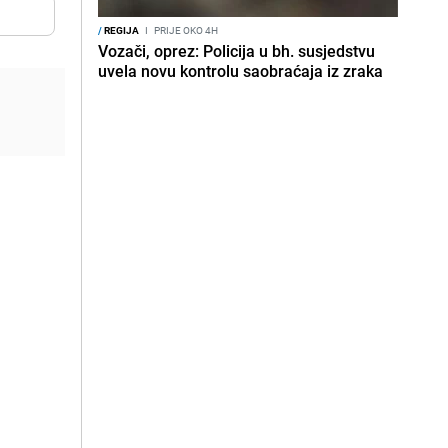
/
REGIJA
I
PRIJE OKO 4H
Vozači, oprez: Policija u bh. susjedstvu
uvela novu kontrolu saobraćaja iz zraka