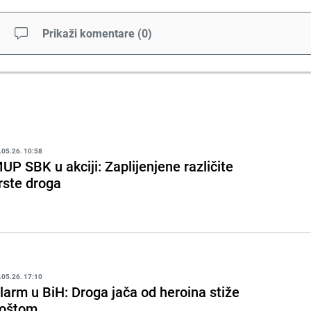
Prikaži komentare
(
0
)
.05.26. 10:58
UP SBK u akciji: Zaplijenjene različite
rste droga
.05.26. 17:10
larm u BiH: Droga jača od heroina stiže
oštom