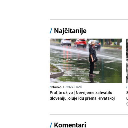
/
Najčitanije
/
REGIJA
I
PRIJE 1 DAN
/
Pratite uživo | Nevrijeme zahvatilo
Sloveniju, oluje idu prema Hrvatskoj
/
Komentari