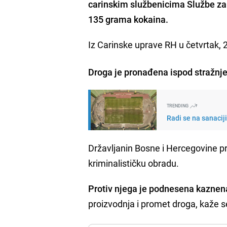
carinskim službenicima Službe za 
135 grama kokaina.
Iz Carinske uprave RH u četvrtak, 2
Droga je pronađena ispod stražnje
TRENDING
Radi se na sanacij
Državljanin Bosne i Hercegovine pr
kriminalističku obradu.
Protiv njega je podnesena kaznen
proizvodnja i promet droga, kaže s