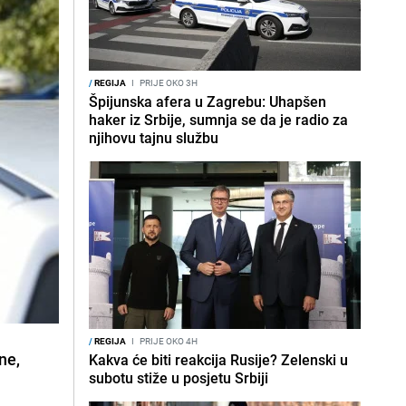
/
REGIJA
I
PRIJE OKO 3H
Špijunska afera u Zagrebu: Uhapšen
haker iz Srbije, sumnja se da je radio za
njihovu tajnu službu
/
REGIJA
I
PRIJE OKO 4H
ne,
Kakva će biti reakcija Rusije? Zelenski u
subotu stiže u posjetu Srbiji