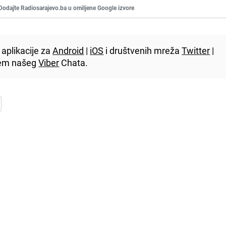
Dodajte Radiosarajevo.ba u omiljene Google izvore
aplikacije za
Android
|
iOS
i društvenih mreža
Twitter
|
utem našeg
Viber
Chata.