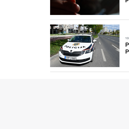
13
P
P