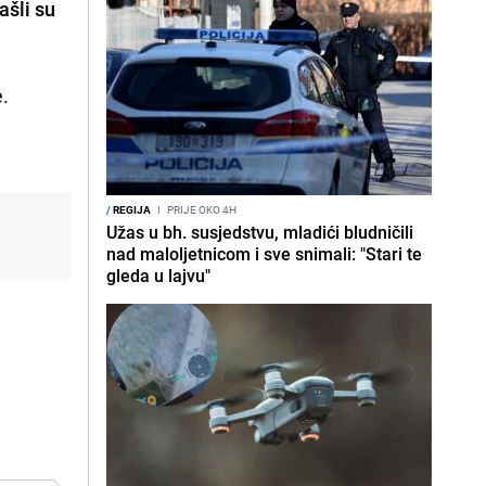
ašli su
e.
/
REGIJA
I
PRIJE OKO 4H
Užas u bh. susjedstvu, mladići bludničili
nad maloljetnicom i sve snimali: "Stari te
gleda u lajvu"