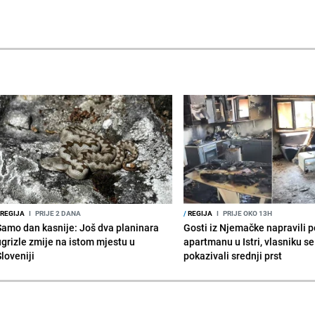
REGIJA
I
PRIJE 2 DANA
/
REGIJA
I
PRIJE OKO 13H
Samo dan kasnije: Još dva planinara
Gosti iz Njemačke napravili p
ugrizle zmije na istom mjestu u
apartmanu u Istri, vlasniku se 
Sloveniji
pokazivali srednji prst