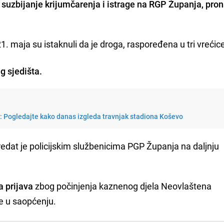
suzbijanje krijumčarenja i istrage na RGP Županja, pron
1. maja su istaknuli da je droga, raspoređena u tri vrećic
g sjedišta.
i: Pogledajte kako danas izgleda travnjak stadiona Koševo
edat je policijskim službenicima PGP Županja na daljnju
a prijava
zbog počinjenja kaznenog djela Neovlaštena
e u saopćenju.