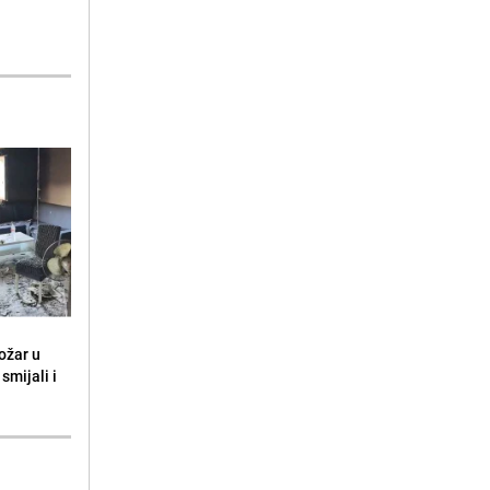
ožar u
smijali i