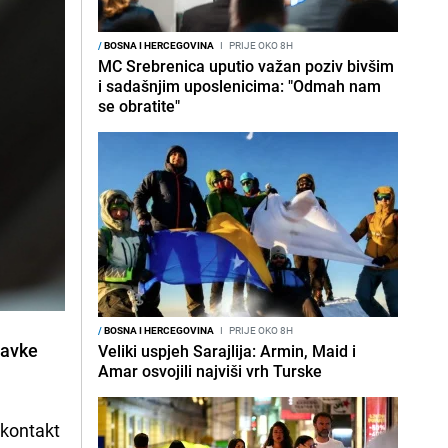
/
BOSNA I HERCEGOVINA
I
PRIJE OKO 8H
MC Srebrenica uputio važan poziv bivšim
i sadašnjim uposlenicima: "Odmah nam
se obratite"
/
BOSNA I HERCEGOVINA
I
PRIJE OKO 8H
bavke
Veliki uspjeh Sarajlija: Armin, Maid i
Amar osvojili najviši vrh Turske
 kontakt