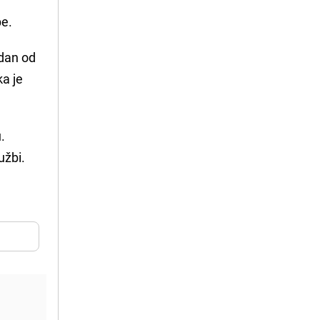
e.
 dan od
ka je
.
užbi.