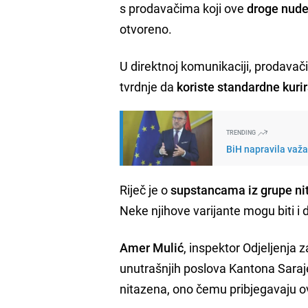
s prodavačima koji ove
droge nude
otvoreno.
U direktnoj komunikaciji, prodavač
tvrdnje da
koriste standardne kuri
TRENDING
BiH napravila važa
Riječ je o
supstancama iz grupe ni
Neke njihove varijante mogu biti i 
Amer Mulić
, inspektor Odjeljenja 
unutrašnjih poslova Kantona Saraj
nitazena, ono čemu pribjegavaju ov