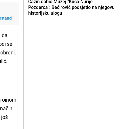
Cazin dobio Muzej "Kuća Nurije
Pozderca": Bećirović podsjetio na njegovu
historijsku ulogu
pstanci
u da
odi se
dobreni.
lić.
heroinom
 način
 još