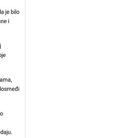
a je bilo
ne i
j
oje
vama,
etlosmeđi
lo
odaju.