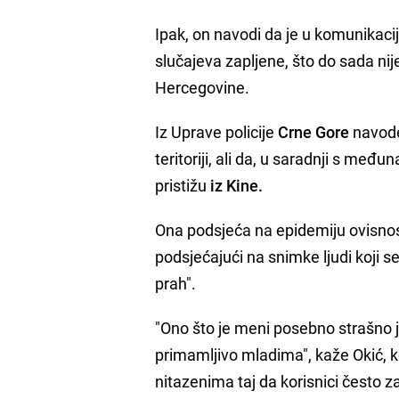
Ipak, on navodi da je u komunikacij
slučajeva zapljene, što do sada ni
Hercegovine.
Iz Uprave policije
Crne Gore
navode 
teritoriji, ali da, u saradnji s me
pristižu
iz Kine.
Ona podsjeća na epidemiju ovisno
podsjećajući na snimke ljudi koji se
prah".
"Ono što je meni posebno strašno 
primamljivo mladima", kaže Okić, ko
nitazenima taj da korisnici često z