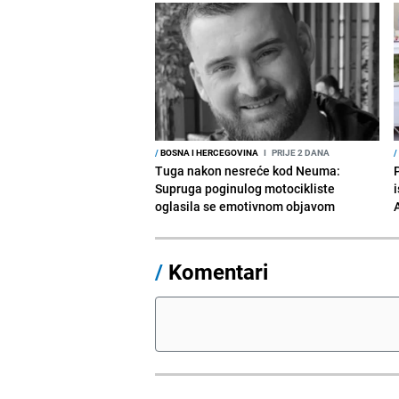
/
BOSNA I HERCEGOVINA
I
PRIJE 2 DANA
/
Tuga nakon nesreće kod Neuma:
Supruga poginulog motocikliste
i
oglasila se emotivnom objavom
/
Komentari