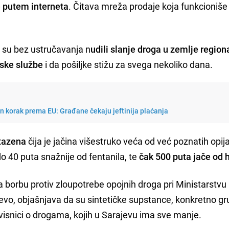
 putem interneta
. Čitava mreža prodaje koja funkcioniš
i su bez ustručavanja n
udili slanje droga u zemlje region
rske službe
i da pošiljke stižu za svega nekoliko dana.
n korak prema EU: Građane čekaju jeftinija plaćanja
tazena
čija je jačina višestruko veća od već poznatih opij
do 40 puta snažnije od fentanila, te
čak 500 puta jače od 
za borbu protiv zloupotrebe opojnih droga pri Ministarstvu
evo, objašnjava da su sintetičke supstance, konkretno g
isnici o drogama, kojih u Sarajevu ima sve manje.