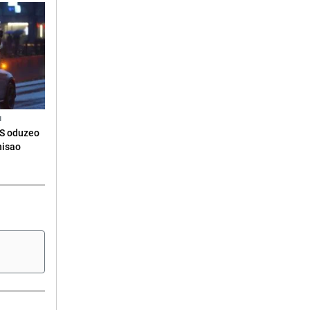
N
RS oduzeo
nisao