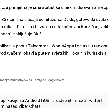
kić, a primjetna je
crna statistika
u nekim državama Evrop
 333 smrtna slučaja od nitazena. Dakle, gotovo da svaki
mladi. Estonija i Litvanija su također visokorizične, veli
shoda", zaključuje Okić.
plikacija poput Telegrama i WhatsAppa i oglasa u regionu
odavačem, obavlja putem svjetskih i lokalnih kurirskih sl
Dodajte Radiosarajevo.ba u omiljene Google izvore
aplikacije za
Android
|
iOS
i društvenih mreža
Twitter
|
utem našeg
Viber
Chata.