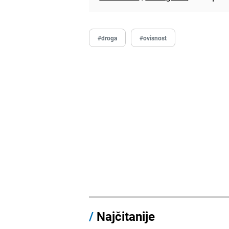
#droga
#ovisnost
/
Najčitanije