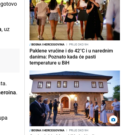
e gotovo
a
, uz
/
BOSNA I HERCEGOVINA
I
PRIJE OKO 9H
Paklene vrućine i do 42°C i u narednim
danima: Poznato kada će pasti
temperature u BiH
ata.
heroina
.
rupa
/
BOSNA I HERCEGOVINA
I
PRIJE OKO 9H