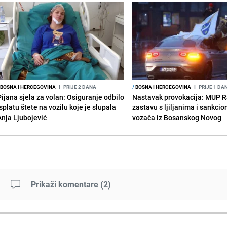
BOSNA I HERCEGOVINA
I
PRIJE 2 DANA
/
BOSNA I HERCEGOVINA
I
PRIJE 1 DA
Pijana sjela za volan: Osiguranje odbilo
Nastavak provokacija: MUP 
splatu štete na vozilu koje je slupala
zastavu s ljiljanima i sankcio
Anja Ljubojević
vozača iz Bosanskog Novog
Prikaži komentare
(
2
)