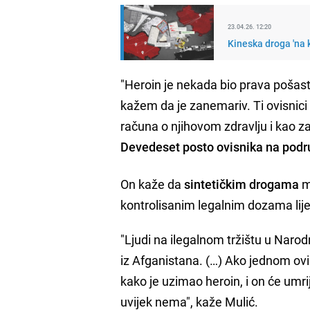
23.04.26. 12:20
Kineska droga 'na 
"Heroin je nekada bio prava pošast 
kažem da je zanemariv. Ti ovisnici 
računa o njihovom zdravlju i kao z
Devedeset posto ovisnika na podru
On kaže da
sintetičkim drogama
m
kontrolisanim legalnim dozama li
"Ljudi na ilegalnom tržištu u Narod
iz Afganistana. (…) Ako jednom ovis
kako je uzimao heroin, i on će umrije
uvijek nema", kaže Mulić.