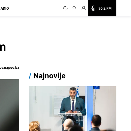
RADIO
90,2 FM
om
osarajevo.ba
/
Najnovije