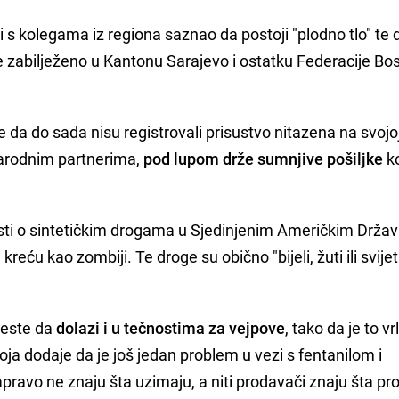
i s kolegama iz regiona saznao da postoji "plodno tlo" te d
je zabilježeno u Kantonu Sarajevo i ostatku Federacije Bos
da do sada nisu registrovali prisustvo nitazena na svojo
đunarodnim partnerima,
pod lupom drže sumnjive pošiljke
k
sti o sintetičkim drogama u Sjedinjenim Američkim Drža
 kreću kao zombiji. Te droge su obično "bijeli, žuti ili svij
jeste da
dolazi i u tečnostima za vejpove
, tako da je to vr
ja dodaje da je još jedan problem u vezi s fentanilom i
apravo ne znaju šta uzimaju, a niti prodavači znaju šta pr