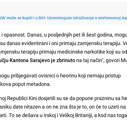
klik' može se kupiti i u BiH: Uznemirujuće istraživanje o smrtonosnoj su
i opasnost. Danas, u posljednjih pet ili šest godina, mog
su danas evidentirani i oni primaju zamjensku terapiju. V
amjensku terapiju primaju medicinske narkotike koji su o
čju Kantona Sarajevo je zbrinuto
na taj način", govori Mu
ogu pribjegavati ovisnici o heorinu koji nemaju pristup
jekova poput metadona.
noj Republici Kini dosjetili su se da popune prazninu sa 
niku date nitazen a on ne zna šta je to, on će to uzeti na
ti. To se dešava u Irskoj i Velikoj Britaniji, a kod nas toga