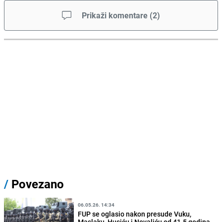
Prikaži komentare
(
2
)
/
Povezano
06.05.26. 14:34
FUP se oglasio nakon presude Vuku,
Maslaku, Husiću i Novaliću od 41.5 godina