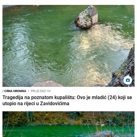
/
CRNA HRONIKA
I
PRIJE OKO 1H
Tragedija na poznatom kupalištu: Ovo je mladić (24) koji se
utopio na rijeci u Zavidovićima