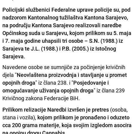
Policijski službenici Federalne uprave policije su, pod
nadzorom Kantonalnog tužilaštva Kantona Sarajevo,
na području Kantona Sarajevo realizovali naredbe
Općinskog suda u Sarajevu, kojom prilikom su 5. maja
i 7. maja godine uhapsili tri osobe – S.N. (1988.) iz
Sarajeva te J.L. (1988.) i P.B. (2005.) iz Istočnog
Sarajeva.
Navedene osobe se sumnjiče za počinjenje krivičnih
djela "
Neovlaštena proizvodnja i stavljanje u promet
opojnih droga
" iz člana 238. i "
Posjedovanje i
omogućavanje uživanja opojnih droga
" iz člana 239
Krivičnog zakona Federacije BiH.
Prilikom relizacije Naredbi izvršen je pretres
(osoba,
stana i vozila),
kojom prilikom je pronađeno i oduzeto
cca 200 grama materije
,
koja svojim izgledom asocira
na opojnu drogu Cannabis
.