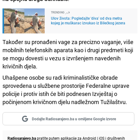
TRENDING
Ulov života: Pogledajte 'diva' od dva metra
kojeg je muškarac izvukao iz Bilećkog jezera
Također su pronađeni vage za precizno vaganje, više
mobilnih telefonskih aparata kao i drugi predmeti koji
se mogu dovesti u vezu s izvršenjem navedenih
krivičnih djela.
Uhašpene osobe su radi kriminalističke obrade
sprovedena u službene prostorije Federalne uprave
policije i protiv istih će biti podnesen Izvještaj o
počinjenom krivičnom djelu nadležnom Tužilaštvu.
Dodajte Radiosarajevo.ba u omiljene Google izvore
Radiosarajevo.ba
pratite putem aplikacije za
Android
|
iOS
i društvenih