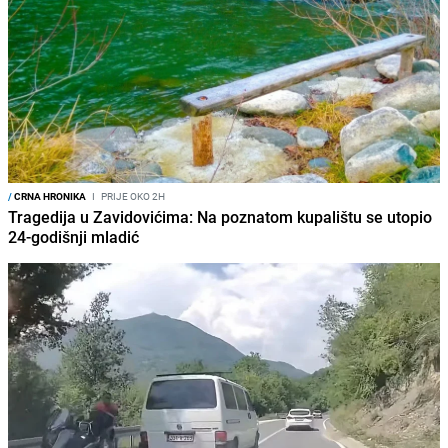
/
CRNA HRONIKA
I
PRIJE OKO 2H
Tragedija u Zavidovićima: Na poznatom kupalištu se utopio
24-godišnji mladić