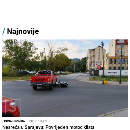
/
Najnovije
/
CRNA HRONIKA
I
PRIJE 57MIN
Nesreća u Sarajevu: Povrijeđen motociklista