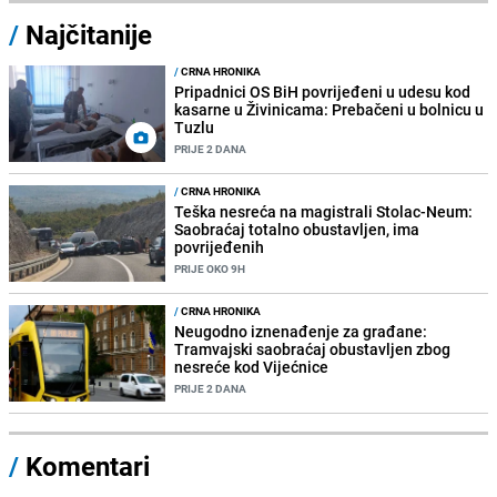
/
Najčitanije
/
CRNA HRONIKA
Pripadnici OS BiH povrijeđeni u udesu kod
kasarne u Živinicama: Prebačeni u bolnicu u
Tuzlu
PRIJE 2 DANA
/
CRNA HRONIKA
Teška nesreća na magistrali Stolac-Neum:
Saobraćaj totalno obustavljen, ima
povrijeđenih
PRIJE OKO 9H
/
CRNA HRONIKA
Neugodno iznenađenje za građane:
Tramvajski saobraćaj obustavljen zbog
nesreće kod Vijećnice
PRIJE 2 DANA
/
Komentari