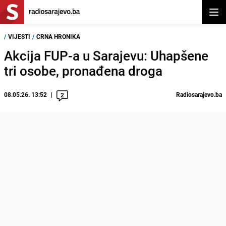
Otvor
/
VIJESTI
/
CRNA HRONIKA
Akcija FUP-a u Sarajevu: Uhapšene
tri osobe, pronađena droga
08.05.26. 13:52
Radiosarajevo.ba
2