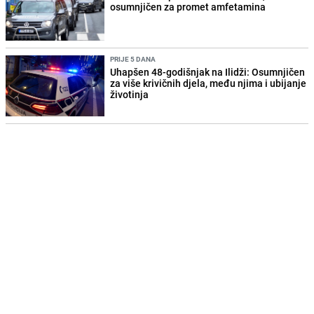
osumnjičen za promet amfetamina
PRIJE 5 DANA
Uhapšen 48-godišnjak na Ilidži: Osumnjičen
za više krivičnih djela, među njima i ubijanje
životinja