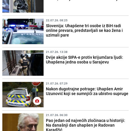
22.07.26. 08:25
Slovenija: Uhapšene tri osobe iz BiH radi
online prevara, predstavljali se kao žena i
uzimali pare
21.07.26. 13:38
Dvije akcije SIPA-e protiv krijumčara ljudi:
Uhapšena jedna osoba u Sarajevu
21.07.26. 07:29
Nakon dugotrajne potrage: Uhapšen Amir
Uzunović koji se sumnjiči za ubistvo supruge
21.07.26. 06:30
Pao jedan od najvećih zločinaca u historiji:
Na današnji dan uhapšen je Radovan
Karadžić