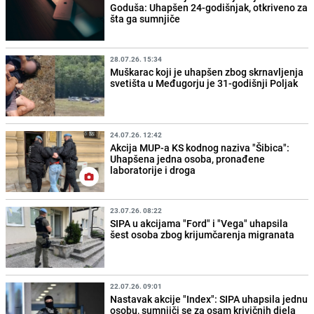
Goduša: Uhapšen 24-godišnjak, otkriveno za
šta ga sumnjiče
28.07.26. 15:34
Muškarac koji je uhapšen zbog skrnavljenja
svetišta u Međugorju je 31-godišnji Poljak
24.07.26. 12:42
Akcija MUP-a KS kodnog naziva "Šibica":
Uhapšena jedna osoba, pronađene
laboratorije i droga
23.07.26. 08:22
SIPA u akcijama "Ford" i "Vega" uhapsila
šest osoba zbog krijumčarenja migranata
22.07.26. 09:01
Nastavak akcije "Index": SIPA uhapsila jednu
osobu, sumnjiči se za osam krivičnih djela