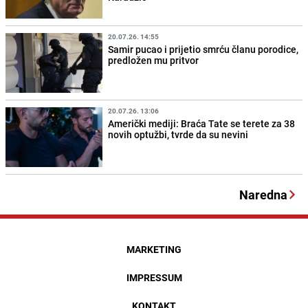
20.07.26. 14:55
Samir pucao i prijetio smrću članu porodice,
predložen mu pritvor
20.07.26. 13:06
Američki mediji: Braća Tate se terete za 38
novih optužbi, tvrde da su nevini
Naredna
MARKETING
IMPRESSUM
KONTAKT