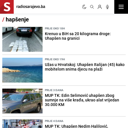
Otvor
/
hapšenje
PRIJE OKO 18H
Krenuo u BiH sa 20 kilograma droge:
Uhapšen na granici
PRIJE OKO 19H
Užas u Hrvatskoj: Uhapšen Italijan (45) kako
mobitelom snima djecu na plaži
PRIJE 3 DANA
MUP TK: Edin Selimović uhapšen zbog
sumnje na više krađa, ukrao alat vrijedan
30.000 KM
PRIJE 4 DANA
MUP TK: Uhapšen Nedim Halilović,