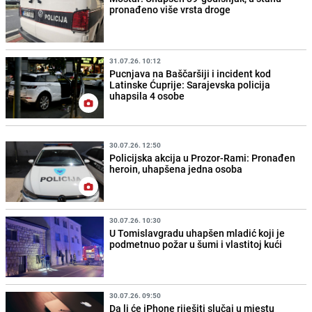
pronađeno više vrsta droge
31.07.26. 10:12
Pucnjava na Baščaršiji i incident kod
Latinske Ćuprije: Sarajevska policija
uhapsila 4 osobe
30.07.26. 12:50
Policijska akcija u Prozor-Rami: Pronađen
heroin, uhapšena jedna osoba
30.07.26. 10:30
U Tomislavgradu uhapšen mladić koji je
podmetnuo požar u šumi i vlastitoj kući
30.07.26. 09:50
Da li će iPhone riješiti slučaj u mjestu