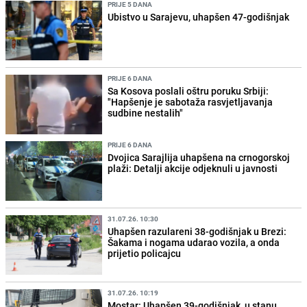
PRIJE 5 DANA
Ubistvo u Sarajevu, uhapšen 47-godišnjak
PRIJE 6 DANA
Sa Kosova poslali oštru poruku Srbiji:
"Hapšenje je sabotaža rasvjetljavanja
sudbine nestalih"
PRIJE 6 DANA
Dvojica Sarajlija uhapšena na crnogorskoj
plaži: Detalji akcije odjeknuli u javnosti
31.07.26. 10:30
Uhapšen razulareni 38-godišnjak u Brezi:
Šakama i nogama udarao vozila, a onda
prijetio policajcu
31.07.26. 10:19
Mostar: Uhapšen 39-godišnjak, u stanu