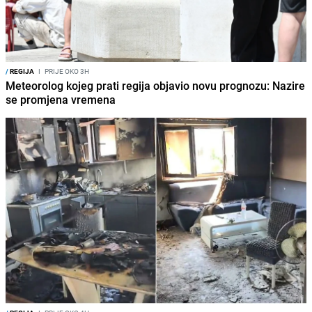
/
REGIJA
I
PRIJE OKO 3H
Meteorolog kojeg prati regija objavio novu prognozu: Nazire
se promjena vremena