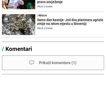
pravo osvježenje
PRIJE 3 DANA
/
REGIJA
Samo dan kasnije: Još dva planinara ugrizle
zmije na istom mjestu u Sloveniji
PRIJE 2 DANA
/
Komentari
Prikaži komentare
(
1
)