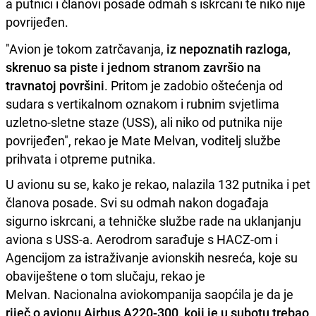
a putnici i članovi posade odmah s iskrcani te niko nije
povrijeđen.
"Avion je tokom zatrčavanja,
iz nepoznatih razloga,
skrenuo sa piste i jednom stranom završio na
travnatoj površini
. Pritom je zadobio oštećenja od
sudara s vertikalnom oznakom i rubnim svjetlima
uzletno-sletne staze (USS), ali niko od putnika nije
povrijeđen", rekao je Mate Melvan, voditelj službe
prihvata i otpreme putnika.
U avionu su se, kako je rekao, nalazila 132 putnika i pet
članova posade. Svi su odmah nakon događaja
sigurno iskrcani, a tehničke službe rade na uklanjanju
aviona s USS-a. Aerodrom sarađuje s HACZ-om i
Agencijom za istraživanje avionskih nesreća, koje su
obaviještene o tom slučaju, rekao je
Melvan. Nacionalna aviokompanija saopćila je da je
riječ o avionu Airbus A220-300, koji je u subotu trebao