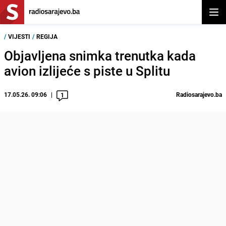
Otvor
/
VIJESTI
/
REGIJA
Objavljena snimka trenutka kada
avion izlijeće s piste u Splitu
17.05.26. 09:06
Radiosarajevo.ba
1