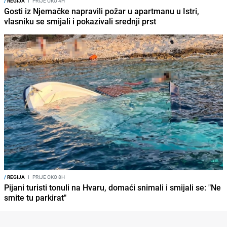
/
REGIJA
I
PRIJE OKO 4H
Gosti iz Njemačke napravili požar u apartmanu u Istri,
vlasniku se smijali i pokazivali srednji prst
/
REGIJA
I
PRIJE OKO 8H
Pijani turisti tonuli na Hvaru, domaći snimali i smijali se: "Ne
smite tu parkirat"