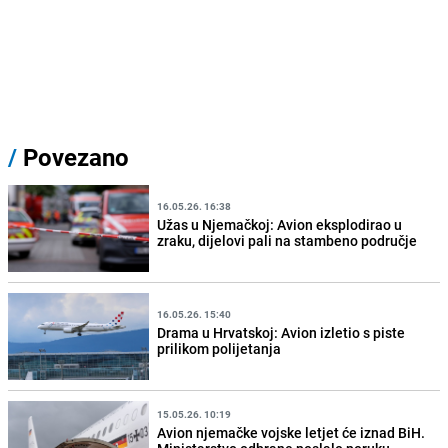
/
Povezano
16.05.26. 16:38
Užas u Njemačkoj: Avion eksplodirao u
zraku, dijelovi pali na stambeno područje
16.05.26. 15:40
Drama u Hrvatskoj: Avion izletio s piste
prilikom polijetanja
15.05.26. 10:19
Avion njemačke vojske letjet će iznad BiH.