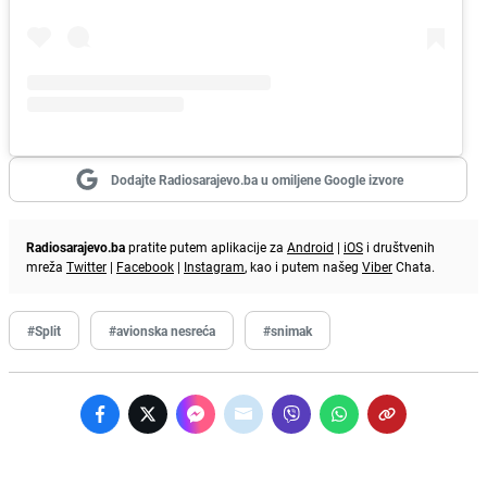
Dodajte Radiosarajevo.ba u omiljene Google izvore
Radiosarajevo.ba
pratite putem aplikacije za
Android
|
iOS
i društvenih
mreža
Twitter
|
Facebook
|
Instagram
, kao i putem našeg
Viber
Chata.
#Split
#avionska nesreća
#snimak