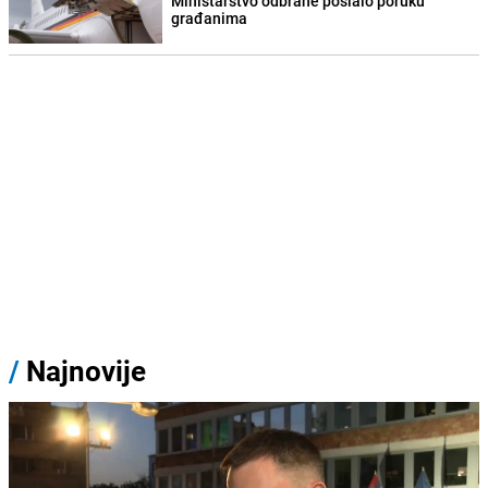
Ministarstvo odbrane poslalo poruku
građanima
/
Najnovije