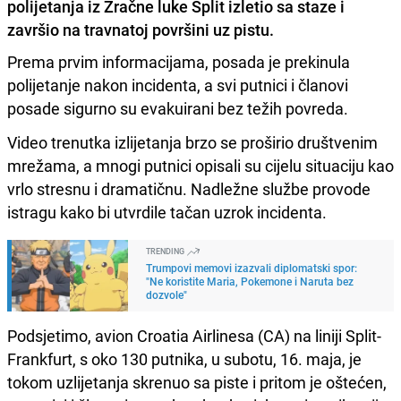
polijetanja iz Zračne luke Split izletio sa staze i
završio na travnatoj površini uz pistu.
Prema prvim informacijama, posada je prekinula
polijetanje nakon incidenta, a svi putnici i članovi
posade sigurno su evakuirani bez težih povreda.
Video trenutka izlijetanja brzo se proširio društvenim
mrežama, a mnogi putnici opisali su cijelu situaciju kao
vrlo stresnu i dramatičnu. Nadležne službe provode
istragu kako bi utvrdile tačan uzrok incidenta.
TRENDING
Trumpovi memovi izazvali diplomatski spor:
"Ne koristite Maria, Pokemone i Naruta bez
dozvole"
Podsjetimo, avion Croatia Airlinesa (CA) na liniji Split-
Frankfurt, s oko 130 putnika, u subotu, 16. maja, je
tokom uzlijetanja skrenuo sa piste i pritom je oštećen,