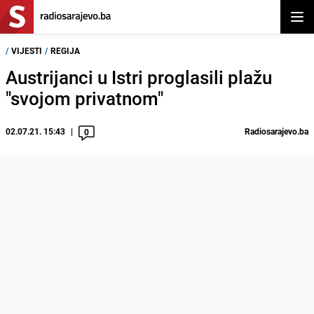
Otvor
/
VIJESTI
/
REGIJA
Austrijanci u Istri proglasili plažu
"svojom privatnom"
02.07.21. 15:43
Radiosarajevo.ba
0