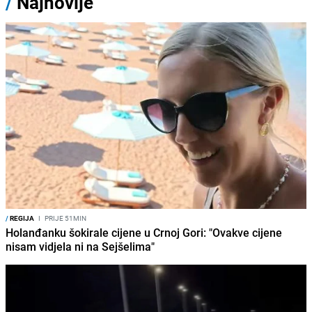
/
Najnovije
/
REGIJA
I
PRIJE 51MIN
Holanđanku šokirale cijene u Crnoj Gori: "Ovakve cijene
nisam vidjela ni na Sejšelima"