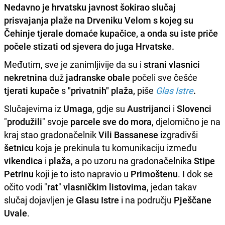
Nedavno je
hrvatsku
javnost
šokirao slučaj
prisvajanja
plaže
na
Drveniku
Velom
s kojeg su
Čehinje
tjerale
domaće
kupačice
, a onda su
iste
priče
počele stizati od sjevera do juga Hrvatske.
Međutim, sve je zanimljivije da su i
strani vlasnici
nekretnina
duž
jadranske
obale
počeli sve češće
tjerati
kupače
s
"privatnih" plaža,
piše
Glas Istre
.
Slučajevima iz
Umaga
, gdje su
Austrijanci
i
Slovenci
"
produžili
" svoje
parcele
sve do mora
, djelomično je na
kraj stao gradonačelnik
Vili Bassanese
izgradivši
šetnicu
koja je prekinula tu komunikaciju između
vikendica
i
plaža
, a po uzoru na gradonačelnika
Stipe
Petrinu
koji je to isto napravio u
Primoštenu
. I dok se
očito vodi "
rat
"
vlasničkim
listovima
, jedan takav
slučaj dojavljen je
Glasu Istre
i na području
Pješčane
Uvale
.