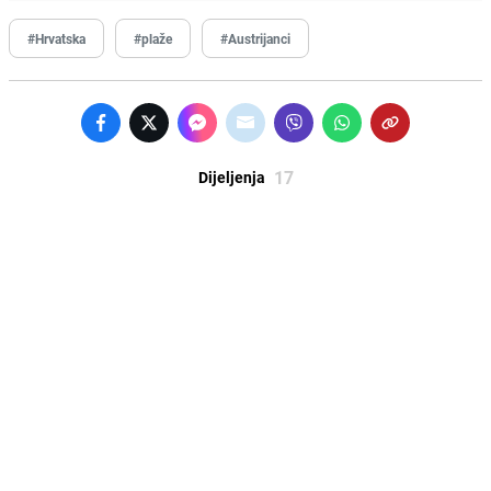
#Hrvatska
#plaže
#Austrijanci
17
Dijeljenja