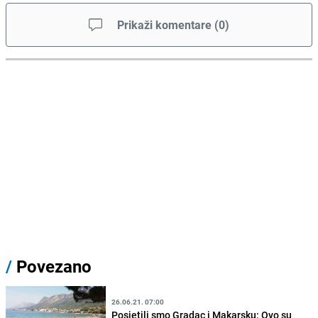
Prikaži komentare
(
0
)
/
Povezano
26.06.21. 07:00
Posjetili smo Gradac i Makarsku: Ovo su