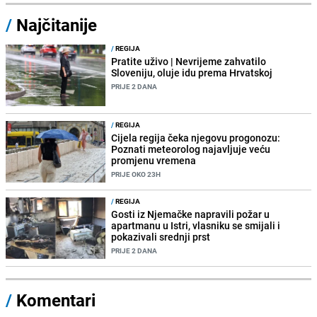
/
Najčitanije
/
REGIJA
Pratite uživo | Nevrijeme zahvatilo
Sloveniju, oluje idu prema Hrvatskoj
PRIJE 2 DANA
/
REGIJA
Cijela regija čeka njegovu progonozu:
Poznati meteorolog najavljuje veću
promjenu vremena
PRIJE OKO 23H
/
REGIJA
Gosti iz Njemačke napravili požar u
apartmanu u Istri, vlasniku se smijali i
pokazivali srednji prst
PRIJE 2 DANA
/
Komentari