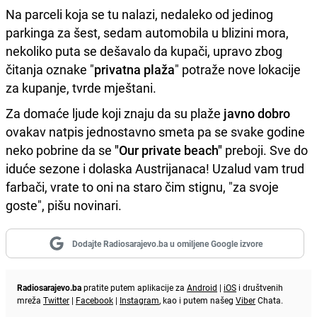
Na parceli koja se tu nalazi, nedaleko od jedinog
parkinga za šest, sedam automobila u blizini mora,
nekoliko puta se dešavalo da kupači, upravo zbog
čitanja oznake "
privatna plaža
" potraže nove lokacije
za kupanje, tvrde mještani.
Za domaće ljude koji znaju da su plaže
javno dobro
ovakav natpis jednostavno smeta pa se svake godine
neko pobrine da se
"Our private beach"
preboji. Sve do
iduće sezone i dolaska Austrijanaca! Uzalud vam trud
farbači, vrate to oni na staro čim stignu, "za svoje
goste", pišu novinari.
Dodajte Radiosarajevo.ba u omiljene Google izvore
Radiosarajevo.ba
pratite putem aplikacije za
Android
|
iOS
i društvenih
mreža
Twitter
|
Facebook
|
Instagram
, kao i putem našeg
Viber
Chata.