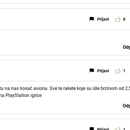
Prijavi
0
Odg
Prijavi
1
ketu na nas nosač aviona. Sve te rakete koje su išle brzinom od 2
na PlayStation igrice
Odg
Prijavi
1