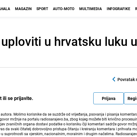
HALA
MAGAZIN
SPORT
AUTO-MOTO
MULTIMEDIA
INFOGRAFIKE
uploviti u hrvatsku luku u 
Povratak 
li se prijavite.
Prijava
Regi
i autora. Molimo korisnike da se suzdrže od vrijeđanja, psovanja i pisanja komentara
govor mržnje na portalu radiosarajevo.ba, zbog kojeg možete biti krivično procesuir
ev zvaničnih organa dostavi podatke o korisniku čiji komentari sadrže govor mržnj
vas da svaki čitatelj dobrovoljno pristupa čitanju i kreiranju komentara i prihvata 
e u suprotnosti sa vjerskim, nacionalnim, moralnim i drugim načelima. Radiosaraje