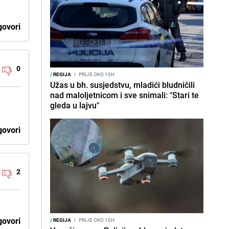
ovori
0
/
REGIJA
I
PRIJE OKO 10H
Užas u bh. susjedstvu, mladići bludničili
nad maloljetnicom i sve snimali: "Stari te
gleda u lajvu"
ovori
2
ovori
/
REGIJA
I
PRIJE OKO 10H