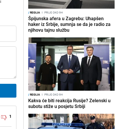
i
/
REGIJA
I
PRIJE OKO 9H
Špijunska afera u Zagrebu: Uhapšen
haker iz Srbije, sumnja se da je radio za
njihovu tajnu službu
/
REGIJA
I
PRIJE OKO 9H
Kakva će biti reakcija Rusije? Zelenski u
subotu stiže u posjetu Srbiji
1