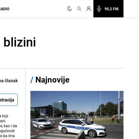
RADIO
90,2 FM
blizini
/
Najnovije
na članak
stracija
 koji
ani.
e, kao i da
mogućnost
vo.ba ima