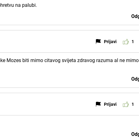
ehretvu na palubi.
Odg
Prijavi
1
tske Mozes biti mimo citavog svijeta zdravog razuma al ne mimo
Odg
Prijavi
1
Odg