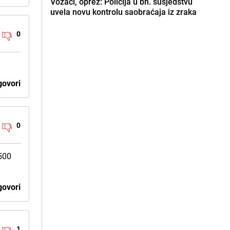
Vozači, oprez: Policija u bh. susjedstvu
uvela novu kontrolu saobraćaja iz zraka
0
ovori
0
,500
ovori
1