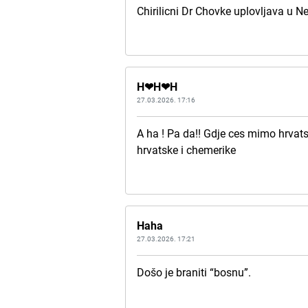
Chirilicni Dr Chovke uplovljava u N
H❤H❤H
27.03.2026. 17:16
A ha ! Pa da!! Gdje ces mimo hrva
hrvatske i chemerike
Haha
27.03.2026. 17:21
Došo je braniti “bosnu”.