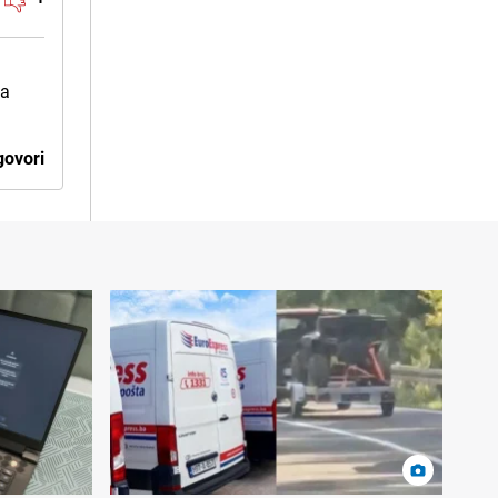
na
ovori