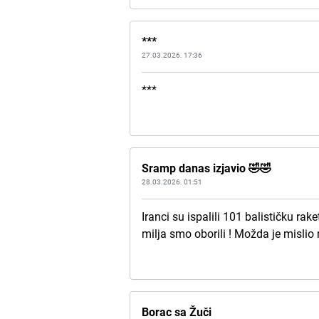
***
27.03.2026. 17:36
***
Sramp danas izjavio 🤣🤣
28.03.2026. 01:51
Iranci su ispalili 101 balističku ra
milja smo oborili ! Možda je mislio 
Borac sa Žuči