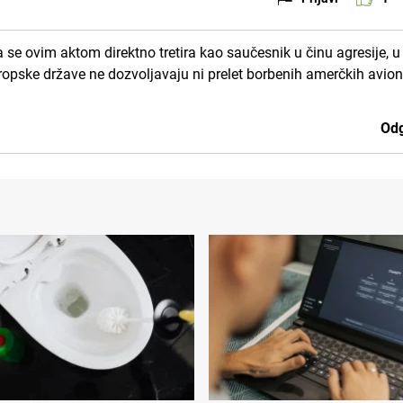
se ovim aktom direktno tretira kao saučesnik u činu agresije, u
ropske države ne dozvoljavaju ni prelet borbenih amerčkih avio
Odg