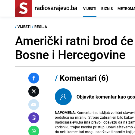
VIJESTI
BIZNIS
METROMA
/
VIJESTI
/
REGIJA
Američki ratni brod će 
Bosne i Hercegovine
/
Komentari (6)
Objavite komentar kao gost i
NAPOMENA:
Komentari su isključivo lični stavov
podstiču na mržnju. Strogo zabranjen bilo kakav 
Radiosarajevo.ba ima pravo i obavezu da na zahtj
korisniku trajno blokira pristup. Obaviještavamo 
da neki komentari mogu sadržavati narativ koji j