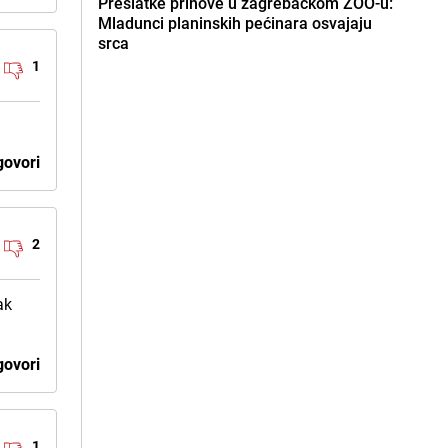
Preslatke prinove u zagrebačkom ZOO-u:
Mladunci planinskih pećinara osvajaju
srca
1
ovori
2
ak
ovori
1