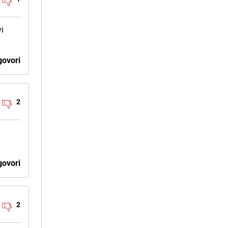
vi
ovori
2
ovori
2