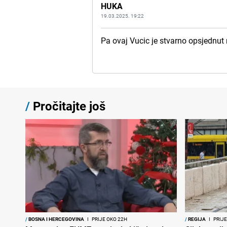
HUKA
19.03.2025. 19:22
Pa ovaj Vucic je stvarno opsjednut
/
Pročitajte još
/
BOSNA I HERCEGOVINA
I
PRIJE OKO 22H
/
REGIJA
I
PRIJE