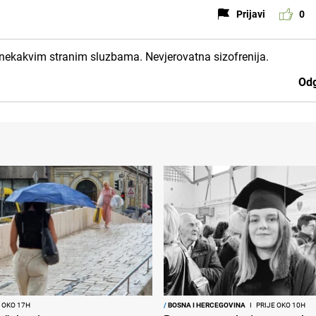
Prijavi
0
 nekakvim stranim sluzbama. Nevjerovatna sizofrenija.
Odg
 OKO 17H
/
BOSNA I HERCEGOVINA
I
PRIJE OKO 10H