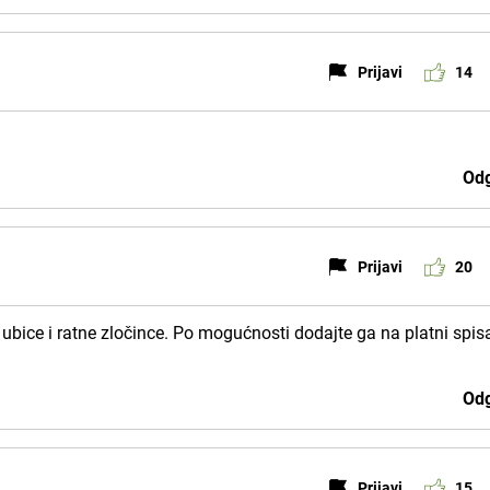
Prijavi
14
Odg
Prijavi
20
 ubice i ratne zločince. Po mogućnosti dodajte ga na platni spis
Odg
Prijavi
15