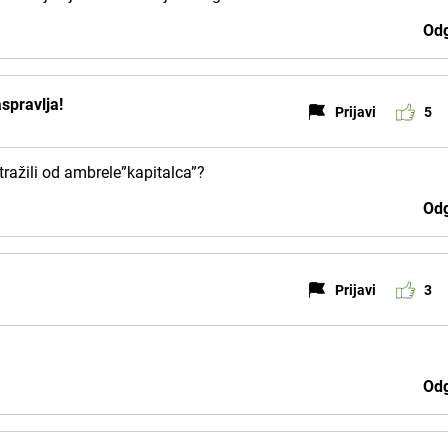
Odg
spravlja!
Prijavi
5
ražili od ambrele”kapitalca”?
Odg
Prijavi
3
Odg