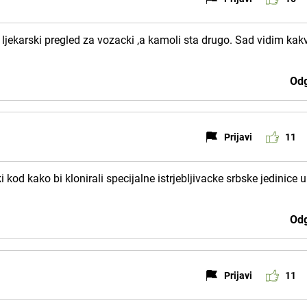
 ljekarski pregled za vozacki ,a kamoli sta drugo. Sad vidim kak
Odg
Prijavi
11
od kako bi klonirali specijalne istrjebljivacke srbske jedinice u
Odg
Prijavi
11