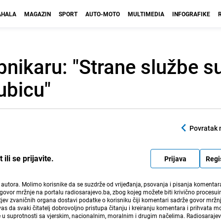
HALA
MAGAZIN
SPORT
AUTO-MOTO
MULTIMEDIA
INFOGRAFIKE
nikaru: "Strane službe su
ubicu"
Povratak 
li se prijavite.
Prijava
Regi
i autora. Molimo korisnike da se suzdrže od vrijeđanja, psovanja i pisanja komentara
govor mržnje na portalu radiosarajevo.ba, zbog kojeg možete biti krivično procesuir
ev zvaničnih organa dostavi podatke o korisniku čiji komentari sadrže govor mržnj
vas da svaki čitatelj dobrovoljno pristupa čitanju i kreiranju komentara i prihvata 
e u suprotnosti sa vjerskim, nacionalnim, moralnim i drugim načelima. Radiosaraje