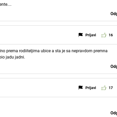
nte....
Odg
Prijavi
16
edno prema rodiiteljima ubice a sta je sa nepravdom premna
io jadu jadni.
Odg
Prijavi
17
Odg