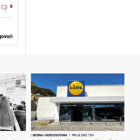
0
ovori
/
BOSNA I HERCEGOVINA
I
PRIJE OKO 15H