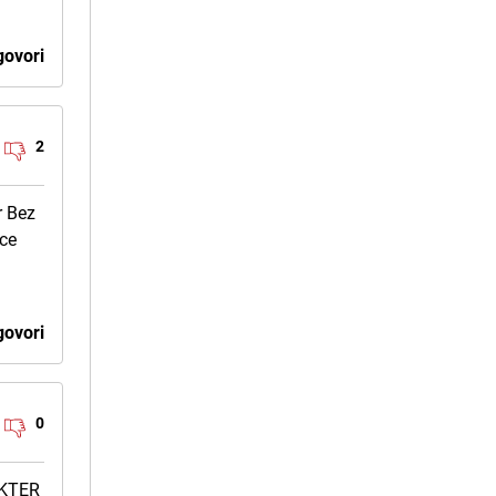
ovori
2
r Bez
ice
ovori
0
IKTER