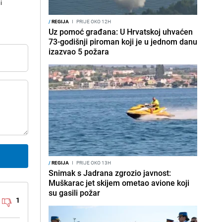
i
/
REGIJA
I
PRIJE OKO 12H
Uz pomoć građana: U Hrvatskoj uhvaćen
73-godišnji piroman koji je u jednom danu
izazvao 5 požara
/
REGIJA
I
PRIJE OKO 13H
Snimak s Jadrana zgrozio javnost:
Muškarac jet skijem ometao avione koji
su gasili požar
1