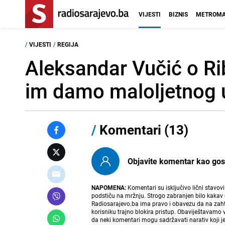
VIJESTI
BIZNIS
METROMA
/
VIJESTI
/
REGIJA
Aleksandar Vučić o Rib
im damo maloljetnog 
/
Komentari (13)
Objavite komentar kao gost i
NAPOMENA:
Komentari su isključivo lični stavov
podstiču na mržnju. Strogo zabranjen bilo kakav 
Radiosarajevo.ba ima pravo i obavezu da na zahtj
korisniku trajno blokira pristup. Obaviještavamo 
da neki komentari mogu sadržavati narativ koji j