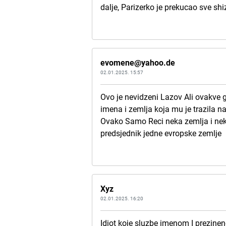
dalje, Parizerko je prekucao sve sh
evomene@yahoo.de
02.01.2025. 15:57
Ovo je nevidzeni Lazov Ali ovakve
imena i zemlja koja mu je trazila
Ovako Samo Reci neka zemlja i nek
predsjednik jedne evropske zemlje
Xyz
02.01.2025. 16:20
Idiot koje sluzbe imenom I prezin