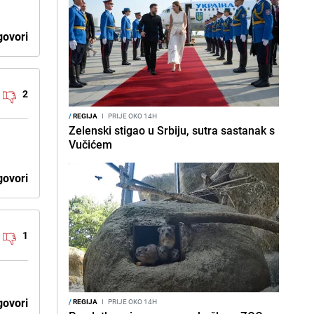
ovori
2
/
REGIJA
I
PRIJE OKO 14H
Zelenski stigao u Srbiju, sutra sastanak s
Vučićem
ovori
1
ovori
/
REGIJA
I
PRIJE OKO 14H