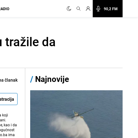
RADIO
90,2 FM
 tražile da
/
Najnovije
na članak
stracija
 koji
ani.
e, kao i da
mogućnost
vo.ba ima