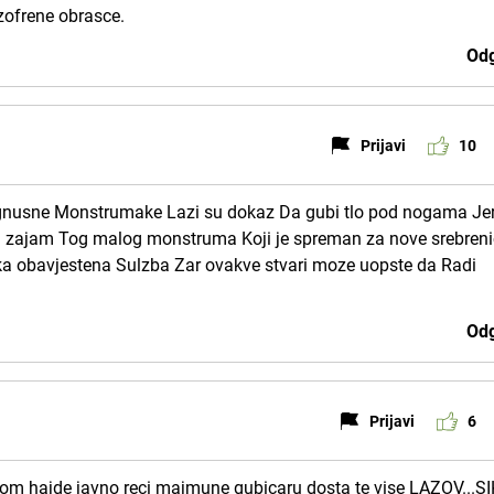
izofrene obrasce.
Odg
Prijavi
10
 gnusne Monstrumake Lazi su dokaz Da gubi tlo pod nogama Je
 na zajam Tog malog monstruma Koji je spreman za nove srebren
a obavjestena Sulzba Zar ovakve stvari moze uopste da Radi
Odg
Prijavi
6
enom hajde javno reci majmune gubicaru dosta te vise LAZOV...S