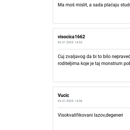
Ma moš mislit, a sada plaćaju stude
visocica1662
02.01.2025. 14:32
Cuj zvaljavog da bi to bilo neprav
roditeljima koje je taj monstrum pob
Vucic
02.01.2025. 14:36
Visokvalifikovani lazov,degeneri