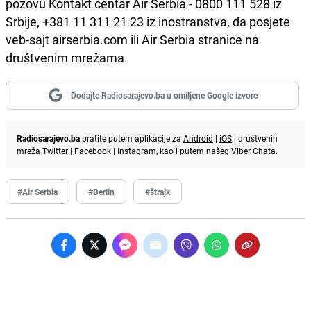
pozovu Kontakt centar Air Serbia - 0800 111 528 iz
Srbije, +381 11 311 21 23 iz inostranstva, da posjete
veb-sajt airserbia.com ili Air Serbia stranice na
društvenim mrežama.
Dodajte Radiosarajevo.ba u omiljene Google izvore
Radiosarajevo.ba
pratite putem aplikacije za
Android
|
iOS
i društvenih
mreža
Twitter
|
Facebook
|
Instagram
, kao i putem našeg
Viber
Chata.
#Air Serbia
#Berlin
#štrajk