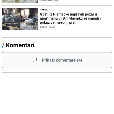
/
REGIJA
Gosti iz Njemačke napravili požar u
apartmanu u Istri, vlasniku se smijali i
pokazivali srednji prst
PRIJE 1 DAN
/
Komentari
Prikaži komentare
(
4
)