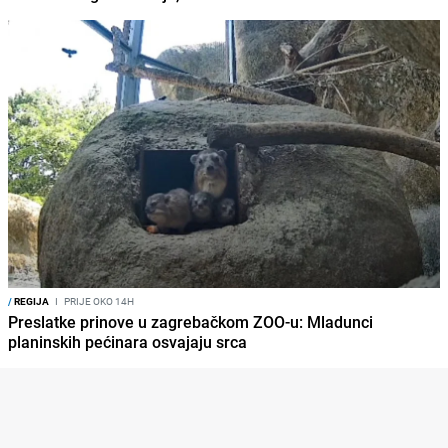
/
REGIJA
I
PRIJE OKO 14H
Preslatke prinove u zagrebačkom ZOO-u: Mladunci
planinskih pećinara osvajaju srca