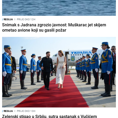
/
REGIJA
I
PRIJE OKO 12H
Snimak s Jadrana zgrozio javnost: Muškarac jet skijem
ometao avione koji su gasili požar
/
REGIJA
I
PRIJE OKO 13H
Zelenski stigao u Srbiju, sutra sastanak s Vučićem