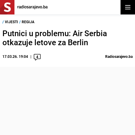
Otvor
/
VIJESTI
/
REGIJA
Putnici u problemu: Air Serbia
otkazuje letove za Berlin
17.03.26. 19:04
Radiosarajevo.ba
4