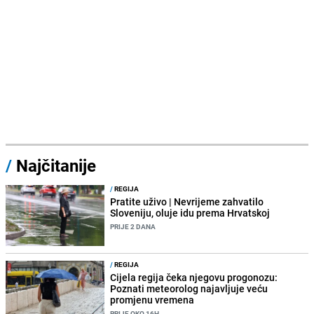
/
Najčitanije
/
REGIJA
Pratite uživo | Nevrijeme zahvatilo
Sloveniju, oluje idu prema Hrvatskoj
PRIJE 2 DANA
/
REGIJA
Cijela regija čeka njegovu progonozu:
Poznati meteorolog najavljuje veću
promjenu vremena
PRIJE OKO 16H