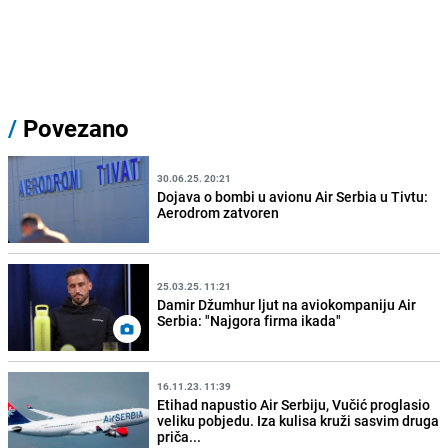
/
Povezano
30.06.25. 20:21
Dojava o bombi u avionu Air Serbia u Tivtu:
Aerodrom zatvoren
25.03.25. 11:21
Damir Džumhur ljut na aviokompaniju Air
Serbia: "Najgora firma ikada"
16.11.23. 11:39
Etihad napustio Air Serbiju, Vučić proglasio
veliku pobjedu. Iza kulisa kruži sasvim druga
priča...