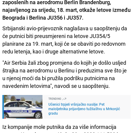
zaposlenih na aerodromu Berlin Brandenburg,
najavljenog za srijedu, 18. mart, otkaže letove između
Beograda i Berlina JU356 i JU357.
Srbijanski avio-prijevoznik naglašava u saopštenju da
će putnici biti preusmjereni na letove JU354/5
planirane za 19. mart, koji će se obaviti po redovnom
redu letenja, kao i druge alternativne letove.
"Air Serbia žali zbog promjena do kojih je došlo usljed
štrajka na aerodromu u Berlinu i preduzima sve što je
u njenoj moći da bi pružila podršku putnicima na
navedenim letovima", navodi se u saopštenju.
TRENDING
Učenici trpjeli vršnjačko nasilje: Pet
maloljetnika prijavljeno tužilaštvu u Mrkonjić
gradu
Iz kompanije mole putnika da za više informacija