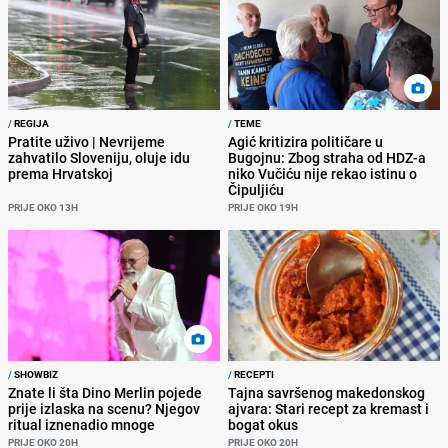
/
REGIJA
/
TEME
Pratite uživo | Nevrijeme
Agić kritizira političare u
zahvatilo Sloveniju, oluje idu
Bugojnu: Zbog straha od HDZ-a
prema Hrvatskoj
niko Vučiću nije rekao istinu o
Čipuljiću
PRIJE OKO 13H
PRIJE OKO 19H
/
SHOWBIZ
/
RECEPTI
Znate li šta Dino Merlin pojede
Tajna savršenog makedonskog
prije izlaska na scenu? Njegov
ajvara: Stari recept za kremast i
ritual iznenadio mnoge
bogat okus
PRIJE OKO 20H
PRIJE OKO 20H