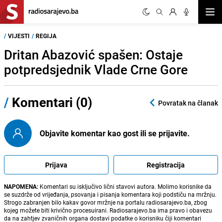
Otvor
/
VIJESTI
/
REGIJA
Dritan Abazović spašen: Ostaje
potpredsjednik Vlade Crne Gore
/
Komentari (0)
Povratak na članak
Objavite komentar kao gost ili se prijavite.
Prijava
Registracija
NAPOMENA:
Komentari su isključivo lični stavovi autora. Molimo korisnike da
se suzdrže od vrijeđanja, psovanja i pisanja komentara koji podstiču na mržnju.
Strogo zabranjen bilo kakav govor mržnje na portalu radiosarajevo.ba, zbog
kojeg možete biti krivično procesuirani. Radiosarajevo.ba ima pravo i obavezu
da na zahtjev zvaničnih organa dostavi podatke o korisniku čiji komentari