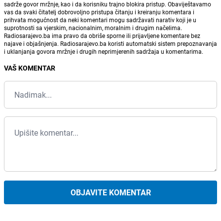
sadrže govor mržnje, kao i da korisniku trajno blokira pristup. Obaviještavamo
vas da svaki čitatelj dobrovoljno pristupa čitanju i kreiranju komentara i
prihvata mogućnost da neki komentari mogu sadržavati narativ koji je u
suprotnosti sa vjerskim, nacionalnim, moralnim i drugim načelima.
Radiosarajevo.ba ima pravo da obriše sporne ili prijavljene komentare bez
najave i objašnjenja. Radiosarajevo.ba koristi automatski sistem prepoznavanja
i uklanjanja govora mržnje i drugih neprimjerenih sadržaja u komentarima.
VAŠ KOMENTAR
OBJAVITE KOMENTAR