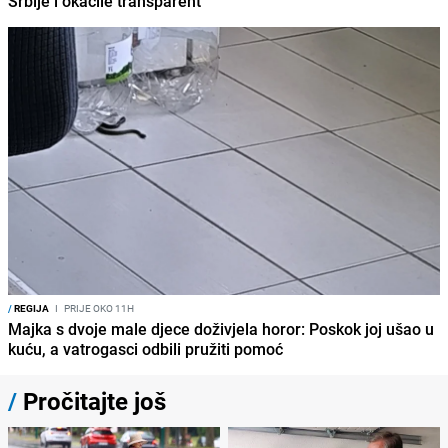
Srbije i okačile transparent
/
REGIJA
I
PRIJE OKO 11H
Majka s dvoje male djece doživjela horor: Poskok joj ušao u
kuću, a vatrogasci odbili pružiti pomoć
/
Pročitajte još