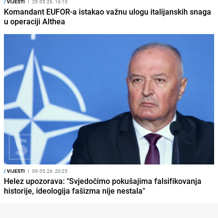
/
VIJESTI
I
29.05.26. 16:10
Komandant EUFOR-a istakao važnu ulogu italijanskih snaga
u operaciji Althea
/
VIJESTI
I
09.05.26. 20:25
Helez upozorava: "Svjedočimo pokušajima falsifikovanja
historije, ideologija fašizma nije nestala"