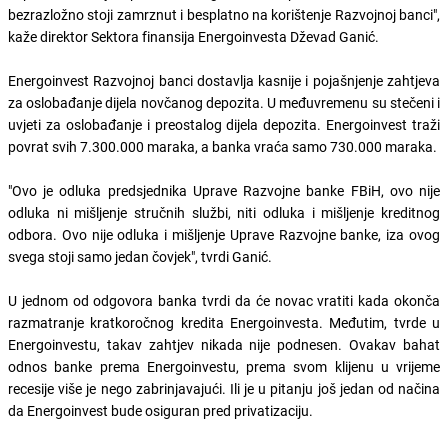
bezrazložno stoji zamrznut i besplatno na korištenje Razvojnoj banci",
kaže direktor Sektora finansija Energoinvesta Dževad Ganić.
Energoinvest Razvojnoj banci dostavlja kasnije i pojašnjenje zahtjeva
za oslobađanje dijela novčanog depozita. U međuvremenu su stečeni i
uvjeti za oslobađanje i preostalog dijela depozita. Energoinvest traži
povrat svih 7.300.000 maraka, a banka vraća samo 730.000 maraka.
"Ovo je odluka predsjednika Uprave Razvojne banke FBiH, ovo nije
odluka ni mišljenje stručnih službi, niti odluka i mišljenje kreditnog
odbora. Ovo nije odluka i mišljenje Uprave Razvojne banke, iza ovog
svega stoji samo jedan čovjek", tvrdi Ganić.
U jednom od odgovora banka tvrdi da će novac vratiti kada okonča
razmatranje kratkoročnog kredita Energoinvesta. Međutim, tvrde u
Energoinvestu, takav zahtjev nikada nije podnesen. Ovakav bahat
odnos banke prema Energoinvestu, prema svom klijenu u vrijeme
recesije više je nego zabrinjavajući. Ili je u pitanju još jedan od načina
da Energoinvest bude osiguran pred privatizaciju.