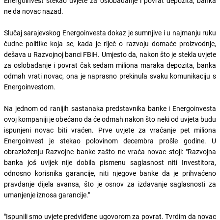
Energoinvest stekao uvjete za oslobađanje i povrat depozita, banka
ne da novac nazad.
Slučaj sarajevskog Energoinvesta dokaz je sumnjive i u najmanju ruku
čudne politike koja se, kada je riječ o razvoju domaće proizvodnje,
dešava u Razvojnoj banci FBiH. Umjesto da, nakon što je stekla uvjete
za oslobađanje i povrat čak sedam miliona maraka depozita, banka
odmah vrati novac, ona je naprasno prekinula svaku komunikaciju s
Energoinvestom.
Na jednom od ranijih sastanaka predstavnika banke i Energoinvesta
ovoj kompaniji je obećano da će odmah nakon što neki od uvjeta budu
ispunjeni novac biti vraćen. Prve uvjete za vraćanje pet miliona
Energoinvest je stekao polovinom decembra prošle godine. U
obrazloženju Razvojne banke zašto ne vraća novac stoji: "Razvojna
banka još uvijek nije dobila pismenu saglasnost niti Investitora,
odnosno korisnika garancije, niti njegove banke da je prihvaćeno
pravdanje dijela avansa, što je osnov za izdavanje saglasnosti za
umanjenje iznosa garancije."
"Ispunili smo uvjete predviđene ugovorom za povrat. Tvrdim da novac