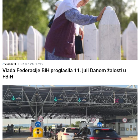
/
VIJESTI
I
06.07.26. 17:19
Vlada Federacije BiH proglasila 11. juli Danom žalosti u
FBiH