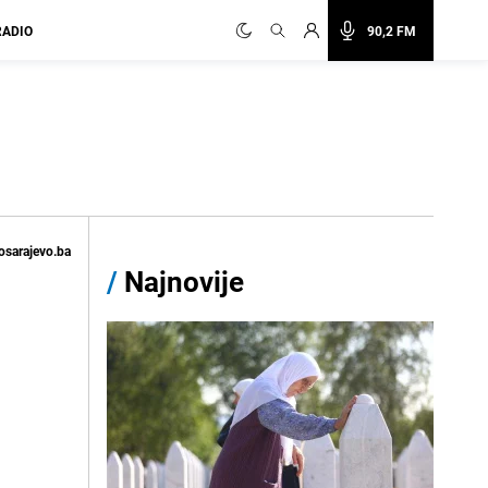
RADIO
90,2 FM
osarajevo.ba
/
Najnovije