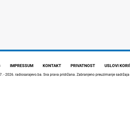
G
IMPRESSUM
KONTAKT
PRIVATNOST
USLOVI KOR
7. - 2026.
radiosarajevo.ba
. Sva prava pridržana. Zabranjeno preuzimanje sadržaja