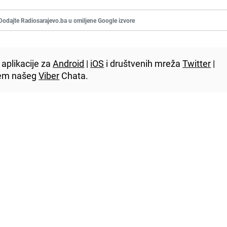
Dodajte Radiosarajevo.ba u omiljene Google izvore
aplikacije za
Android
|
iOS
i društvenih mreža
Twitter
|
utem našeg
Viber
Chata.