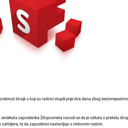
rekinuti štrajk u koji su radnici stupili prije dva dana zbog šestomjesečn
sindikata zaposlenika Žitoprometa navodi se da je odluka o prekidu štra
 zahtijeva, te da zaposlenici nastavljaju s redovnim radom.