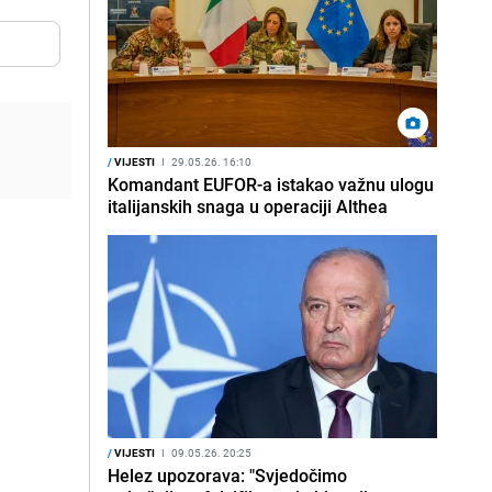
/
VIJESTI
I
29.05.26. 16:10
Komandant EUFOR-a istakao važnu ulogu
italijanskih snaga u operaciji Althea
/
VIJESTI
I
09.05.26. 20:25
Helez upozorava: "Svjedočimo