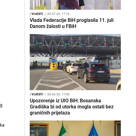
/
VIJESTI
I
06.07.26. 17:19
Vlada Federacije BiH proglasila 11. juli
Danom žalosti u FBiH
/
VIJESTI
I
06.06.26. 17:00
Upozorenje iz UIO BiH: Bosanska
og
Gradiška bi od utorka mogla ostati bez
graničnih prijelaza
jka