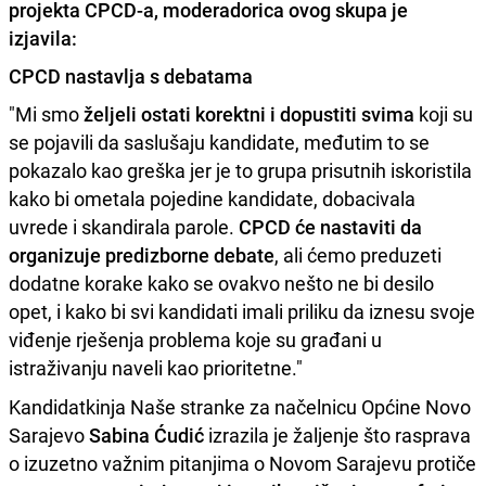
projekta CPCD-a, moderadorica ovog skupa je
izjavila:
CPCD nastavlja s debatama
"Mi smo
željeli ostati korektni i dopustiti svima
koji su
se pojavili da saslušaju kandidate, međutim to se
pokazalo kao greška jer je to grupa prisutnih iskoristila
kako bi ometala pojedine kandidate, dobacivala
uvrede i skandirala parole.
CPCD će nastaviti da
organizuje predizborne debate
, ali ćemo preduzeti
dodatne korake kako se ovakvo nešto ne bi desilo
opet, i kako bi svi kandidati imali priliku da iznesu svoje
viđenje rješenja problema koje su građani u
istraživanju naveli kao prioritetne."
Kandidatkinja Naše stranke za načelnicu Općine Novo
Sarajevo
Sabina Ćudić
izrazila je žaljenje što rasprava
o izuzetno važnim pitanjima o Novom Sarajevu protiče