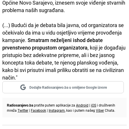
Općine Novo Sarajevo, iznesem svoje viđenje stvarnih
problema naših sugrađana.
(...) Budući da je debata bila javna, od organizatora se
očekivalo da ima u vidu osjetljivo vrijeme provođenja
kampanje.
Smatram neželjeni ishod debate
prvenstveno propustom organizatora
, koji je događaju
pristupio bez adekvatne pripreme, ali i bez jasnog
koncepta toka debate, te njenog planskog vođenja,
kako bi svi prisutni imali priliku obratiti se na civiliziran
način."
Dodajte Radiosarajevo.ba u omiljene Google izvore
Radiosarajevo.ba
pratite putem aplikacije za
Android
|
iOS
i društvenih
mreža
Twitter
|
Facebook
|
Instagram
, kao i putem našeg
Viber
Chata.