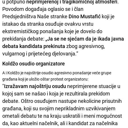
u potpuno
neprimjerenoj i tragikomičnoj atmosferi
.
Povodom događaja oglasio se i član
Predsjedništva Naše stranke
Dino Mustafić
koji je
istakao da stranka osuđuje ovakvu vrstu
ekstremističkog ponašanja koje je dovelo do
prekidanja debate: „
Ja se ne sjećam da je ikada javna
debata kandidata prekinuta
zbog agresivnog,
vulgarnog i prijetećeg djelovanja.“
Koldžo osudio organizatore
A i Koldžo je najoštrije osudio agresivno ponašanje veće grupe
građana koji je uložio oštar protest organizatoru:
"
Izražavam najoštriju osudu
neprimjerene stuacije u
kojoj sam se našao i koja je rezultirala prekidom
debate. Oštro osuđujem nastupe nekolicine prisutnih
građana, koji su svojim neprikladnim uzvikivanjem
ometali debatu te na kraju uskratili i meni mogućnost
da, kao aktuelni načelnik, ali i kandidat za načelnika