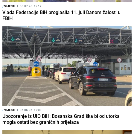
/
VIJESTI
I
06.07.26. 17:19
Vlada Federacije BiH proglasila 11. juli Danom žalosti u
FBiH
/
VIJESTI
I
06.06.26. 17:00
Upozorenje iz UIO BiH: Bosanska Gradiška bi od utorka
mogla ostati bez graničnih prijelaza