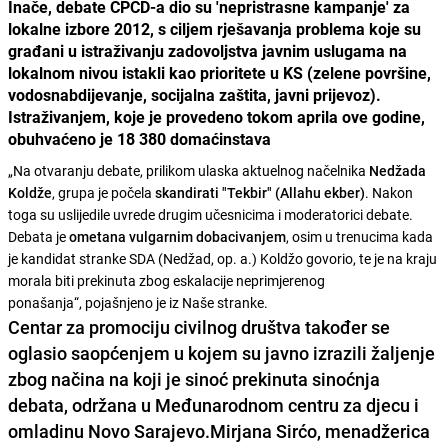
Inače, debate CPCD-a dio su 'nepristrasne kampanje' za
lokalne izbore 2012, s ciljem rješavanja problema koje su
građani u istraživanju zadovoljstva javnim uslugama na
lokalnom nivou istakli kao prioritete u KS (zelene površine,
vodosnabdijevanje, socijalna zaštita, javni prijevoz).
Istraživanjem, koje je provedeno tokom aprila ove godine,
obuhvaćeno je 18 380 domaćinstava
„Na otvaranju debate, prilikom ulaska aktuelnog načelnika
Nedžada
Koldže
, grupa je počela
skandirati "Tekbir" (Allahu ekber)
. Nakon
toga su uslijedile uvrede drugim učesnicima i moderatorici debate.
Debata je
ometana vulgarnim dobacivanjem
, osim u trenucima kada
je kandidat stranke SDA (Nedžad, op. a.) Koldžo govorio, te je na kraju
morala biti prekinuta zbog eskalacije neprimjerenog
ponašanja“, pojašnjeno je iz Naše stranke.
Centar za promociju civilnog društva također se
oglasio saopćenjem u kojem su javno izrazili žaljenje
zbog načina na koji je sinoć prekinuta sinoćnja
debata, održana u Međunarodnom centru za djecu i
omladinu Novo Sarajevo.
Mirjana Sirćo
, menadžerica