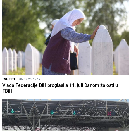
/
VIJESTI
I
06.07.26. 17:19
Vlada Federacije BiH proglasila 11. juli Danom žalosti u
FBiH