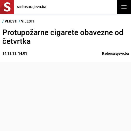
Otvor
/
VIJESTI
/
VIJESTI
Protupožarne cigarete obavezne od
četvrtka
14.11.11. 14:01
Radiosarajevo.ba