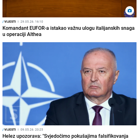
/
VIJESTI
I
29.05.26. 16:10
Komandant EUFOR-a istakao važnu ulogu italijanskih snaga
u operaciji Althea
/
VIJESTI
I
09.05.26. 20:25
Helez upozorava: "Svjedočimo pokušajima falsifikovanja