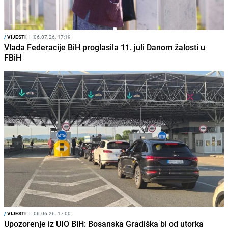
/
VIJESTI
I
06.07.26. 17:19
Vlada Federacije BiH proglasila 11. juli Danom žalosti u
FBiH
/
VIJESTI
I
06.06.26. 17:00
Upozorenje iz UIO BiH: Bosanska Gradiška bi od utorka