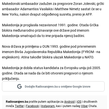
Makedonski ambasador zadužen za pregovore Zoran Jolevski, grčki
ambasador Adamantios Vasilakis i Matthew Nimetz sastat će se u
New Yorku, nakon dvaput odgođenog susreta, prenio je AFP.
Makedonija je proglasila nezavisnost 1991. godine. Otada Grčka
blokira međunarodno priznavanje ove države pod imenom
Makedonija smatrajući da to ime pripada njenoj baštini.
Nova država je primljena u OUN 1993. godine pod privremenim
imenom Bivša Jugoslavenska Republika Makedonija (FYROM - na
engleskom). Atina također blokira ulazak Makedonije u NATO.
Makedonija je dobila status kandidata za Evropsku uniju još 2005.
godine. Otada se nada da će biti otvoreni pregovori o njenom
priključenju.
Dodajte Radiosarajevo.ba u omiljene Google izvore
Radiosarajevo.ba
pratite putem aplikacije za
Android
|
iOS
i društvenih
mreža
Twitter
|
Facebook
|
Instagram
, kao i putem našeg
Viber
Chata.